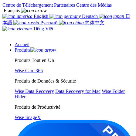
Centre de Téléchargement
Partenaires
Centre des Médias
Français
English
Deutsch
日
本語
Русский
简体中文
Tiếng Việt
Accueil
Produits
Produits Tout-en-Un
Wise Care 365
Produits de Données & Sécurité
Wise Data Recovery
Data Recovery for Mac
Wise Folder
Hider
Produits de Productivité
Wise ImageX