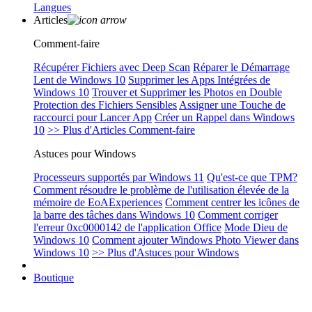
Langues
Articles
Comment-faire
Récupérer Fichiers avec Deep Scan
Réparer le Démarrage
Lent de Windows 10
Supprimer les Apps Intégrées de
Windows 10
Trouver et Supprimer les Photos en Double
Protection des Fichiers Sensibles
Assigner une Touche de
raccourci pour Lancer App
Créer un Rappel dans Windows
10
>> Plus d'Articles Comment-faire
Astuces pour Windows
Processeurs supportés par Windows 11
Qu'est-ce que TPM?
Comment résoudre le problème de l'utilisation élevée de la
mémoire de EoAExperiences
Comment centrer les icônes de
la barre des tâches dans Windows 10
Comment corriger
l'erreur 0xc0000142 de l'application Office
Mode Dieu de
Windows 10
Comment ajouter Windows Photo Viewer dans
Windows 10
>> Plus d'Astuces pour Windows
Boutique