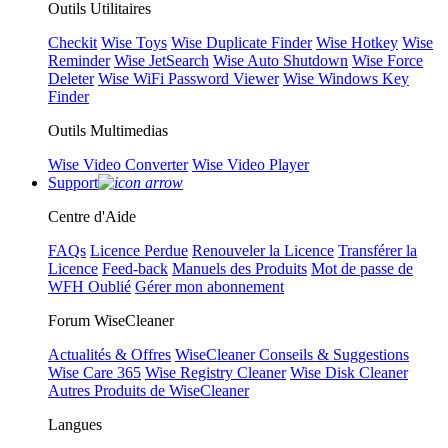
Outils Utilitaires
Checkit
Wise Toys
Wise Duplicate Finder
Wise Hotkey
Wise
Reminder
Wise JetSearch
Wise Auto Shutdown
Wise Force
Deleter
Wise WiFi Password Viewer
Wise Windows Key
Finder
Outils Multimedias
Wise Video Converter
Wise Video Player
Support
Centre d'Aide
FAQs
Licence Perdue
Renouveler la Licence
Transférer la
Licence
Feed-back
Manuels des Produits
Mot de passe de
WFH Oublié
Gérer mon abonnement
Forum WiseCleaner
Actualités & Offres
WiseCleaner Conseils & Suggestions
Wise Care 365
Wise Registry Cleaner
Wise Disk Cleaner
Autres Produits de WiseCleaner
Langues