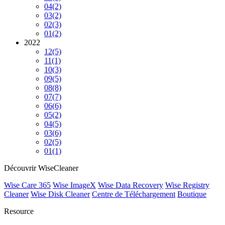
04
(2)
03
(2)
02
(3)
01
(2)
2022
12
(5)
11
(1)
10
(3)
09
(5)
08
(8)
07
(7)
06
(6)
05
(2)
04
(5)
03
(6)
02
(5)
01
(1)
Découvrir WiseCleaner
Wise Care 365
Wise ImageX
Wise Data Recovery
Wise Registry
Cleaner
Wise Disk Cleaner
Centre de Téléchargement
Boutique
Resource