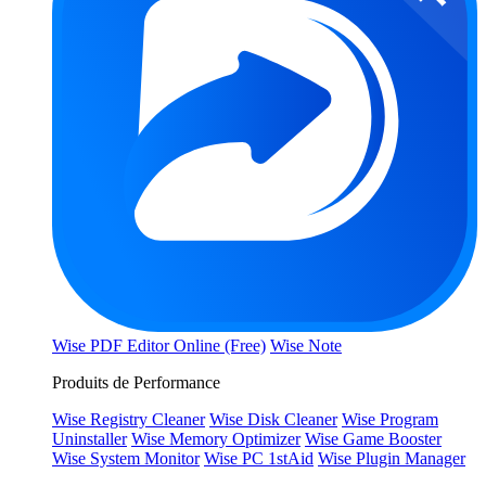
Wise PDF Editor Online (Free)
Wise Note
Produits de Performance
Wise Registry Cleaner
Wise Disk Cleaner
Wise Program
Uninstaller
Wise Memory Optimizer
Wise Game Booster
Wise System Monitor
Wise PC 1stAid
Wise Plugin Manager