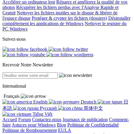
Accélérer un ordinateur lent
Réparez et améliorez la qualité de vos
photos
Récupérer les fichiers perdus avec l'Analyse Rapide et
Gratuit
Nettoyer les fichiers inutiles sur le disque & libérer de
l'espace disque
Protéger & crypter les fichiers (dossiers)
Désinstaller
complètement les applications de Windows
Nettoyer le registre du
PC Windows
Suivez-nous
Recevoir Notre Newsletter
International
Français
English
Deutsch
日
本語
Русский
简体中文
Tiếng Việt
Accueil
Forum
Contactez-nous
Journaux de publication
Comment-
faire
Astuces pour Windows
Blog
Politique de Confidentialité
Politique de Remboursement
EULA