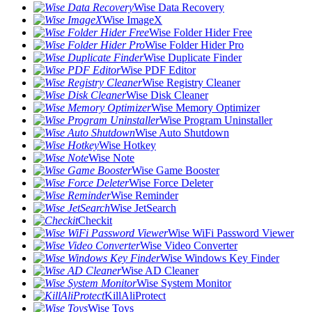
Wise Data Recovery
Wise ImageX
Wise Folder Hider Free
Wise Folder Hider Pro
Wise Duplicate Finder
Wise PDF Editor
Wise Registry Cleaner
Wise Disk Cleaner
Wise Memory Optimizer
Wise Program Uninstaller
Wise Auto Shutdown
Wise Hotkey
Wise Note
Wise Game Booster
Wise Force Deleter
Wise Reminder
Wise JetSearch
Checkit
Wise WiFi Password Viewer
Wise Video Converter
Wise Windows Key Finder
Wise AD Cleaner
Wise System Monitor
KillAliProtect
Wise Toys