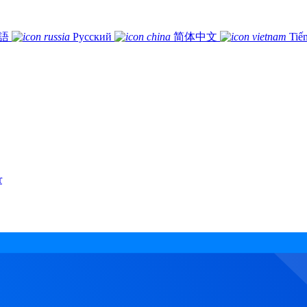
語
Русский
简体中文
Tiế
r