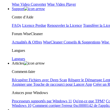
Wise Video Converter
Wise Video Player
Support
Centre d'Aide
FAQs
Licence Perdue
Renouveler la Licence
Transférer la Lic
Forum WiseCleaner
Actualités & Offres
WiseCleaner Conseils & Suggestions
Wise
Langues
Langues
Articles
Comment-faire
Récupérer Fichiers avec Deep Scan
Réparer le Démarrage Len
Assigner une Touche de raccourci pour Lancer App
Créer un 
Astuces pour Windows
Processeurs supportés par Windows 11
Qu'est-ce que TPM?
Co
Windows 10
Comment corriger l'erreur 0xc0000142 de l'applic