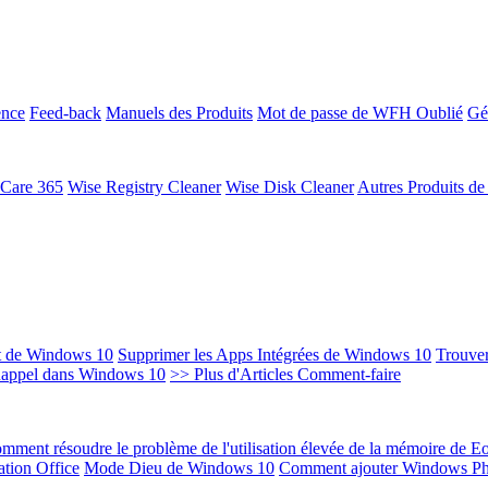
ence
Feed-back
Manuels des Produits
Mot de passe de WFH Oublié
Gé
 Care 365
Wise Registry Cleaner
Wise Disk Cleaner
Autres Produits d
t de Windows 10
Supprimer les Apps Intégrées de Windows 10
Trouver
Rappel dans Windows 10
>> Plus d'Articles Comment-faire
mment résoudre le problème de l'utilisation élevée de la mémoire de 
ation Office
Mode Dieu de Windows 10
Comment ajouter Windows Ph