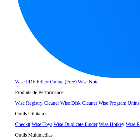
Wise PDF Editor Online (Free)
Wise Note
Produits de Performance
Wise Registry Cleaner
Wise Disk Cleaner
Wise Program Uninst
Outils Utilitaires
Checkit
Wise Toys
Wise Duplicate Finder
Wise Hotkey
Wise R
Outils Multimedias