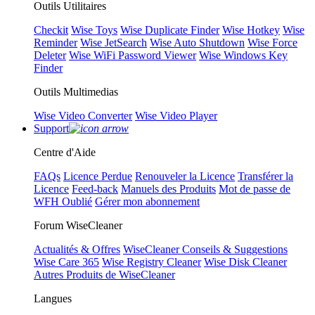
Outils Utilitaires
Checkit
Wise Toys
Wise Duplicate Finder
Wise Hotkey
Wise
Reminder
Wise JetSearch
Wise Auto Shutdown
Wise Force
Deleter
Wise WiFi Password Viewer
Wise Windows Key
Finder
Outils Multimedias
Wise Video Converter
Wise Video Player
Support
Centre d'Aide
FAQs
Licence Perdue
Renouveler la Licence
Transférer la
Licence
Feed-back
Manuels des Produits
Mot de passe de
WFH Oublié
Gérer mon abonnement
Forum WiseCleaner
Actualités & Offres
WiseCleaner Conseils & Suggestions
Wise Care 365
Wise Registry Cleaner
Wise Disk Cleaner
Autres Produits de WiseCleaner
Langues