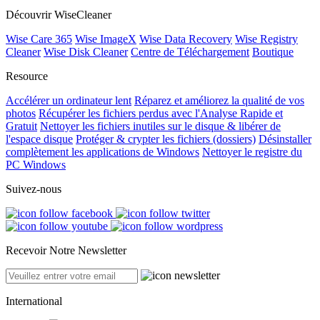
Découvrir WiseCleaner
Wise Care 365
Wise ImageX
Wise Data Recovery
Wise Registry
Cleaner
Wise Disk Cleaner
Centre de Téléchargement
Boutique
Resource
Accélérer un ordinateur lent
Réparez et améliorez la qualité de vos
photos
Récupérer les fichiers perdus avec l'Analyse Rapide et
Gratuit
Nettoyer les fichiers inutiles sur le disque & libérer de
l'espace disque
Protéger & crypter les fichiers (dossiers)
Désinstaller
complètement les applications de Windows
Nettoyer le registre du
PC Windows
Suivez-nous
Recevoir Notre Newsletter
International