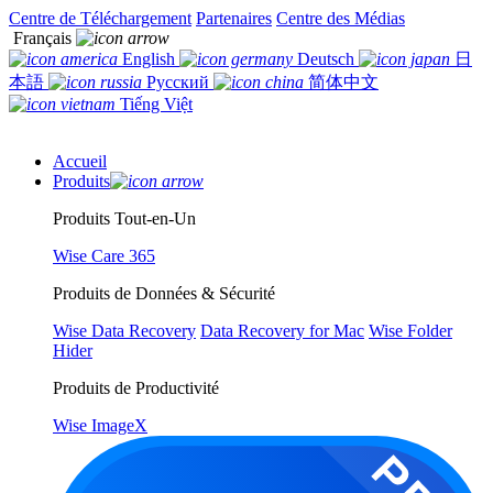
Centre de Téléchargement
Partenaires
Centre des Médias
Français
English
Deutsch
日
本語
Русский
简体中文
Tiếng Việt
Accueil
Produits
Produits Tout-en-Un
Wise Care 365
Produits de Données & Sécurité
Wise Data Recovery
Data Recovery for Mac
Wise Folder
Hider
Produits de Productivité
Wise ImageX