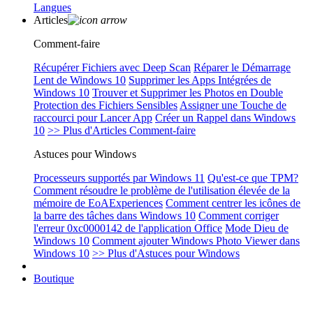
Langues
Articles
Comment-faire
Récupérer Fichiers avec Deep Scan
Réparer le Démarrage
Lent de Windows 10
Supprimer les Apps Intégrées de
Windows 10
Trouver et Supprimer les Photos en Double
Protection des Fichiers Sensibles
Assigner une Touche de
raccourci pour Lancer App
Créer un Rappel dans Windows
10
>> Plus d'Articles Comment-faire
Astuces pour Windows
Processeurs supportés par Windows 11
Qu'est-ce que TPM?
Comment résoudre le problème de l'utilisation élevée de la
mémoire de EoAExperiences
Comment centrer les icônes de
la barre des tâches dans Windows 10
Comment corriger
l'erreur 0xc0000142 de l'application Office
Mode Dieu de
Windows 10
Comment ajouter Windows Photo Viewer dans
Windows 10
>> Plus d'Astuces pour Windows
Boutique