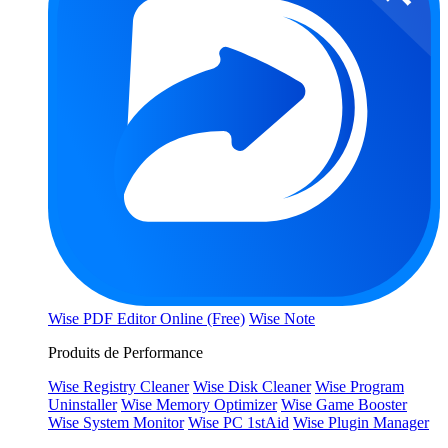
Wise PDF Editor Online (Free)
Wise Note
Produits de Performance
Wise Registry Cleaner
Wise Disk Cleaner
Wise Program
Uninstaller
Wise Memory Optimizer
Wise Game Booster
Wise System Monitor
Wise PC 1stAid
Wise Plugin Manager