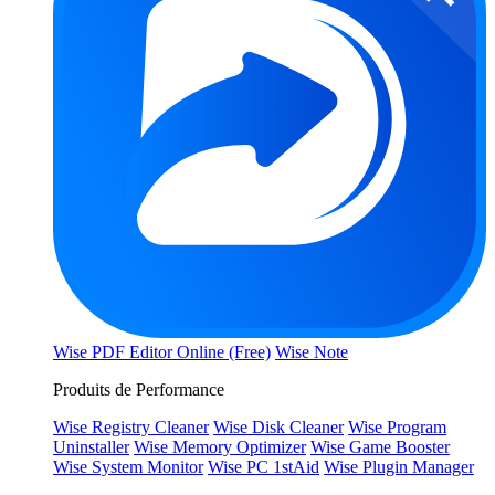
Wise PDF Editor Online (Free)
Wise Note
Produits de Performance
Wise Registry Cleaner
Wise Disk Cleaner
Wise Program
Uninstaller
Wise Memory Optimizer
Wise Game Booster
Wise System Monitor
Wise PC 1stAid
Wise Plugin Manager