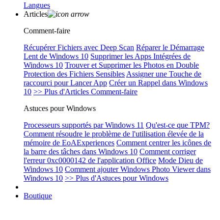
Langues
Articles
Comment-faire
Récupérer Fichiers avec Deep Scan
Réparer le Démarrage
Lent de Windows 10
Supprimer les Apps Intégrées de
Windows 10
Trouver et Supprimer les Photos en Double
Protection des Fichiers Sensibles
Assigner une Touche de
raccourci pour Lancer App
Créer un Rappel dans Windows
10
>> Plus d'Articles Comment-faire
Astuces pour Windows
Processeurs supportés par Windows 11
Qu'est-ce que TPM?
Comment résoudre le problème de l'utilisation élevée de la
mémoire de EoAExperiences
Comment centrer les icônes de
la barre des tâches dans Windows 10
Comment corriger
l'erreur 0xc0000142 de l'application Office
Mode Dieu de
Windows 10
Comment ajouter Windows Photo Viewer dans
Windows 10
>> Plus d'Astuces pour Windows
Boutique