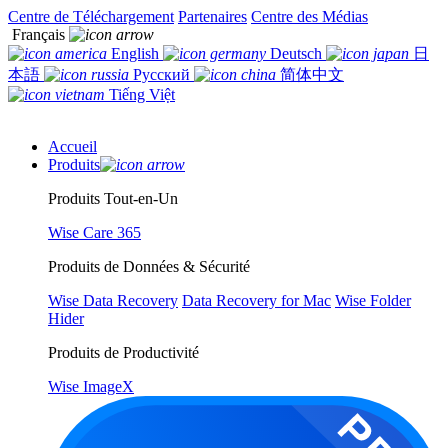
Centre de Téléchargement
Partenaires
Centre des Médias
Français
English
Deutsch
日
本語
Русский
简体中文
Tiếng Việt
Accueil
Produits
Produits Tout-en-Un
Wise Care 365
Produits de Données & Sécurité
Wise Data Recovery
Data Recovery for Mac
Wise Folder
Hider
Produits de Productivité
Wise ImageX