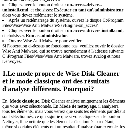
Cliquez avec le bouton droit sur
on-access-drivers-
uninstall.cmd
, et choisissez
Exécuter en tant qu\'administrateur
,
alors vous devez redémarrer le système.
Après un redémarrage du système, ouvrez le disque C:\Program
Files\Wise\Wise Anti Malware\SavEngine\on_access\
Cliquez avec le bouton droit sur
on-access-drivers-install.cmd
,
et choisissez
Run as administrator
.
Ouvrez Wise Anti Malware pour vérifier
Si l\'opération ci-dessus ne fonctionne pas, veuillez ouvrir le dossier
Wise Anti Malware, qui se trouve normalement à l\'adresse suivante
C:\Program Files\Wise\Wise Anti Malware, trovez
svr.log
et nous
l\'envoyez.
1.
Le mode propre de Wise Disk Cleaner
et le mode classique ont des résultats
d'analyse différents. Pourquoi?
En
Mode classique
, Disk Cleaner analyse uniquement les éléments
que vous avez sélectionnés. En
Mode de nettoyage
, il analysera
tous les éléments, mais vous verrez que seuls les éléments par défaut
sont sélectionnés, ce qui signifie que si vous cliquez sur le bouton
Nettoyer, il ne nettoie que les éléments sélectionnés par défaut,
même si certains éléments ont un résultat d'analyse (par exemple, les