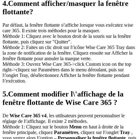
4.
Comment afficher/masquer la fenêtre
flottante?
Par défaut, la fenêtre flottante s\'affiche lorsque vous exécutez wise
care 365. Il existe trois méthodes pour la masquer.
Méthode 1: Cliquez avec le bouton droit de la souris sur la fenêtre
flottante, puis cliquez sur "Quitter".
Méthode 2: Faites un clic droit sur l\'icône Wise Care 365 Tray dans
la zone de notification de la fenêtre. Cliquez ensuite sur Afficher la
fenêtre flottante pour annuler la marque verte.
Méthode 3: Ouvrez Wise Care 365->click Custom icon on the top
right->cliquez sur Paramètres dans le menu déroulant, puis sur
l\'onglet Tray, désélectionnez Afficher la fenêtre flottante pendant
l\'exécution.
5.
Comment modifier l\'affichage de la
fenêtre flottante de Wise Care 365 ?
De
Wise Care 365 v4
, les utilisateurs peuvent personnaliser le
réglage de l\'affichage. Il existe 2 méthodes.
Méthode 1: Cliquez sur le bouton
Menu
en haut à droite de la
fenêtre principale, cliquez
Paramètres
, cliquez sur l\'onglet
Tray
,
vous verrez alors l\'option –
Personnaliser la fenêtre flottante
, puis