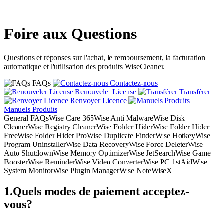
Foire aux Questions
Questions et réponses sur l'achat, le remboursement, la facturation
automatique et l'utilisation des produits WiseCleaner.
FAQs
Contactez-nous
Renouveler License
Transférer
Renvoyer Licence
Manuels Produits
General FAQs
Wise Care 365
Wise Anti Malware
Wise Disk
Cleaner
Wise Registry Cleaner
Wise Folder Hider
Wise Folder Hider
Free
Wise Folder Hider Pro
Wise Duplicate Finder
Wise Hotkey
Wise
Program Uninstaller
Wise Data Recovery
Wise Force Deleter
Wise
Auto Shutdown
Wise Memory Optimizer
Wise JetSearch
Wise Game
Booster
Wise Reminder
Wise Video Converter
Wise PC 1stAid
Wise
System Monitor
Wise Plugin Manager
Wise Note
WiseX
1.
Quels modes de paiement acceptez-
vous?