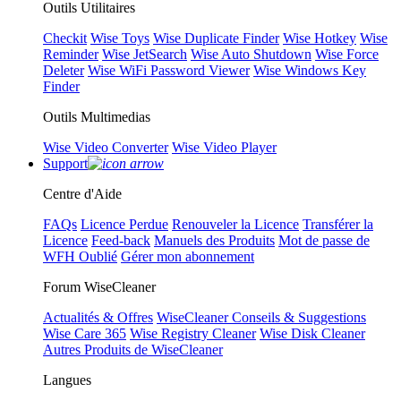
Outils Utilitaires
Checkit
Wise Toys
Wise Duplicate Finder
Wise Hotkey
Wise
Reminder
Wise JetSearch
Wise Auto Shutdown
Wise Force
Deleter
Wise WiFi Password Viewer
Wise Windows Key
Finder
Outils Multimedias
Wise Video Converter
Wise Video Player
Support
Centre d'Aide
FAQs
Licence Perdue
Renouveler la Licence
Transférer la
Licence
Feed-back
Manuels des Produits
Mot de passe de
WFH Oublié
Gérer mon abonnement
Forum WiseCleaner
Actualités & Offres
WiseCleaner Conseils & Suggestions
Wise Care 365
Wise Registry Cleaner
Wise Disk Cleaner
Autres Produits de WiseCleaner
Langues