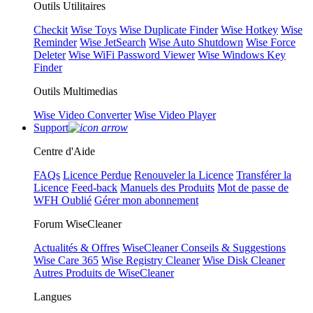
Outils Utilitaires
Checkit
Wise Toys
Wise Duplicate Finder
Wise Hotkey
Wise
Reminder
Wise JetSearch
Wise Auto Shutdown
Wise Force
Deleter
Wise WiFi Password Viewer
Wise Windows Key
Finder
Outils Multimedias
Wise Video Converter
Wise Video Player
Support
Centre d'Aide
FAQs
Licence Perdue
Renouveler la Licence
Transférer la
Licence
Feed-back
Manuels des Produits
Mot de passe de
WFH Oublié
Gérer mon abonnement
Forum WiseCleaner
Actualités & Offres
WiseCleaner Conseils & Suggestions
Wise Care 365
Wise Registry Cleaner
Wise Disk Cleaner
Autres Produits de WiseCleaner
Langues