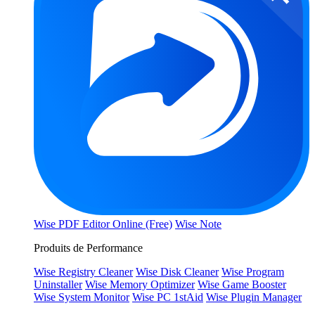
Wise PDF Editor Online (Free)
Wise Note
Produits de Performance
Wise Registry Cleaner
Wise Disk Cleaner
Wise Program
Uninstaller
Wise Memory Optimizer
Wise Game Booster
Wise System Monitor
Wise PC 1stAid
Wise Plugin Manager