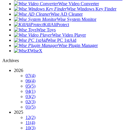
Wise Video Converter
Wise Windows Key Finder
Wise AD Cleaner
Wise System Monitor
KillAliProtect
Wise Toys
Wise Video Player
Wise PC 1stAid
Wise Plugin Manager
WiseX
Archives
2026
07
(4)
06
(4)
05
(5)
04
(1)
03
(2)
02
(3)
01
(5)
2025
12
(2)
11
(4)
10
(3)