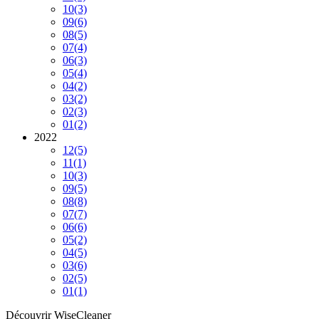
10
(3)
09
(6)
08
(5)
07
(4)
06
(3)
05
(4)
04
(2)
03
(2)
02
(3)
01
(2)
2022
12
(5)
11
(1)
10
(3)
09
(5)
08
(8)
07
(7)
06
(6)
05
(2)
04
(5)
03
(6)
02
(5)
01
(1)
Découvrir WiseCleaner