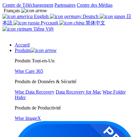
Centre de Téléchargement
Partenaires
Centre des Médias
Français
English
Deutsch
日
本語
Русский
简体中文
Tiếng Việt
Accueil
Produits
Produits Tout-en-Un
Wise Care 365
Produits de Données & Sécurité
Wise Data Recovery
Data Recovery for Mac
Wise Folder
Hider
Produits de Productivité
Wise ImageX