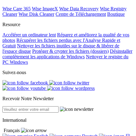
Wise Care 365
Wise ImageX
Wise Data Recovery
Wise Registry
Cleaner
Wise Disk Cleaner
Centre de Téléchargement
Boutique
Resource
Accélérer un ordinateur lent
Réparez et améliorez la qualité de vos
photos
Récupérer les fichiers perdus avec l'Analyse Rapide et
Gratuit
Nettoyer les fichiers inutiles sur le disque & libérer de
l'espace disque
Protéger & crypter les fichiers (dossiers)
Désinstaller
complètement les applications de Windows
Nettoyer le registre du
PC Windows
Suivez-nous
Recevoir Notre Newsletter
International
Français