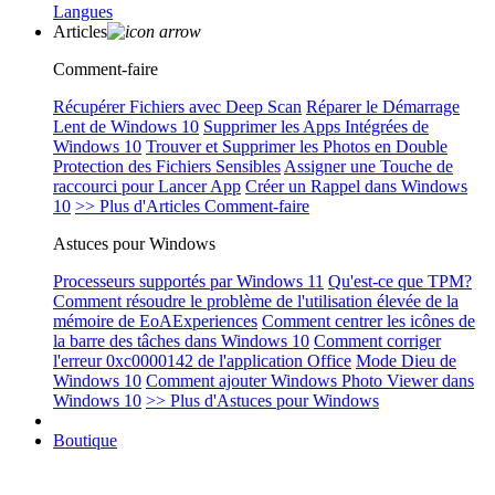
Langues
Articles
Comment-faire
Récupérer Fichiers avec Deep Scan
Réparer le Démarrage
Lent de Windows 10
Supprimer les Apps Intégrées de
Windows 10
Trouver et Supprimer les Photos en Double
Protection des Fichiers Sensibles
Assigner une Touche de
raccourci pour Lancer App
Créer un Rappel dans Windows
10
>> Plus d'Articles Comment-faire
Astuces pour Windows
Processeurs supportés par Windows 11
Qu'est-ce que TPM?
Comment résoudre le problème de l'utilisation élevée de la
mémoire de EoAExperiences
Comment centrer les icônes de
la barre des tâches dans Windows 10
Comment corriger
l'erreur 0xc0000142 de l'application Office
Mode Dieu de
Windows 10
Comment ajouter Windows Photo Viewer dans
Windows 10
>> Plus d'Astuces pour Windows
Boutique