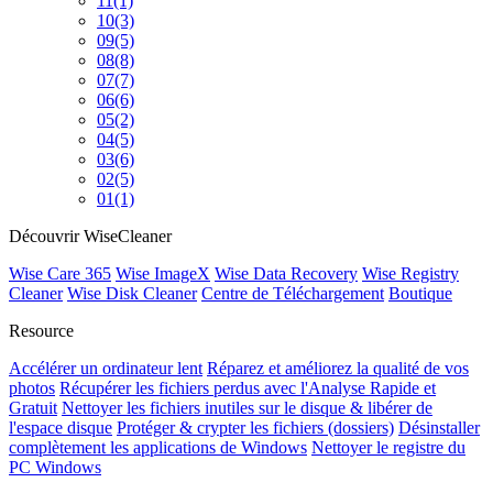
11
(1)
10
(3)
09
(5)
08
(8)
07
(7)
06
(6)
05
(2)
04
(5)
03
(6)
02
(5)
01
(1)
Découvrir WiseCleaner
Wise Care 365
Wise ImageX
Wise Data Recovery
Wise Registry
Cleaner
Wise Disk Cleaner
Centre de Téléchargement
Boutique
Resource
Accélérer un ordinateur lent
Réparez et améliorez la qualité de vos
photos
Récupérer les fichiers perdus avec l'Analyse Rapide et
Gratuit
Nettoyer les fichiers inutiles sur le disque & libérer de
l'espace disque
Protéger & crypter les fichiers (dossiers)
Désinstaller
complètement les applications de Windows
Nettoyer le registre du
PC Windows