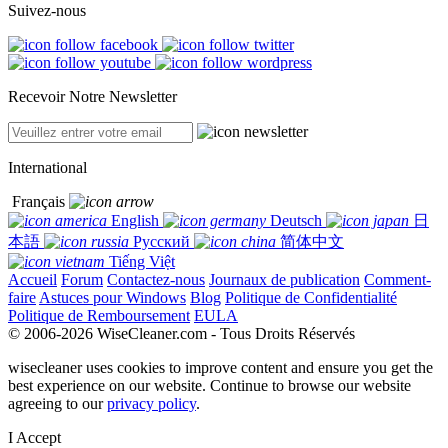
Suivez-nous
Recevoir Notre Newsletter
International
Français
English
Deutsch
日
本語
Русский
简体中文
Tiếng Việt
Accueil
Forum
Contactez-nous
Journaux de publication
Comment-
faire
Astuces pour Windows
Blog
Politique de Confidentialité
Politique de Remboursement
EULA
© 2006-2026 WiseCleaner.com - Tous Droits Réservés
wisecleaner uses cookies to improve content and ensure you get the
best experience on our website. Continue to browse our website
agreeing to our
privacy policy
.
I Accept