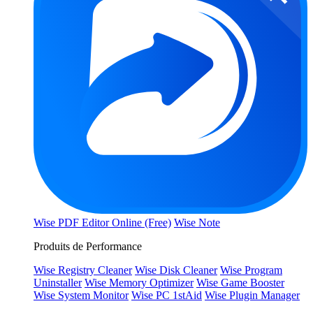
Wise PDF Editor Online (Free)
Wise Note
Produits de Performance
Wise Registry Cleaner
Wise Disk Cleaner
Wise Program
Uninstaller
Wise Memory Optimizer
Wise Game Booster
Wise System Monitor
Wise PC 1stAid
Wise Plugin Manager