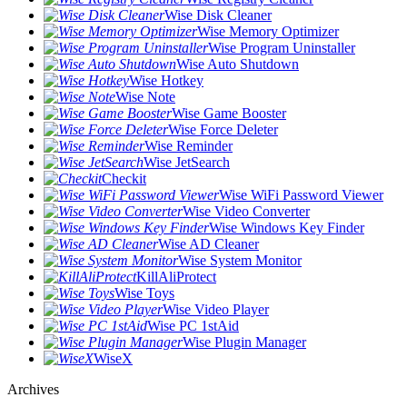
Wise Disk Cleaner
Wise Memory Optimizer
Wise Program Uninstaller
Wise Auto Shutdown
Wise Hotkey
Wise Note
Wise Game Booster
Wise Force Deleter
Wise Reminder
Wise JetSearch
Checkit
Wise WiFi Password Viewer
Wise Video Converter
Wise Windows Key Finder
Wise AD Cleaner
Wise System Monitor
KillAliProtect
Wise Toys
Wise Video Player
Wise PC 1stAid
Wise Plugin Manager
WiseX
Archives