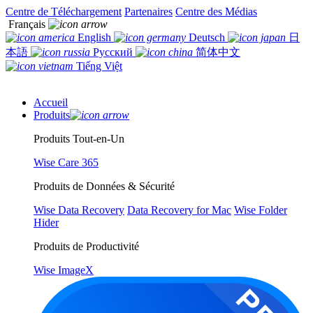
Centre de Téléchargement
Partenaires
Centre des Médias
Français
English
Deutsch
日
本語
Русский
简体中文
Tiếng Việt
Accueil
Produits
Produits Tout-en-Un
Wise Care 365
Produits de Données & Sécurité
Wise Data Recovery
Data Recovery for Mac
Wise Folder
Hider
Produits de Productivité
Wise ImageX