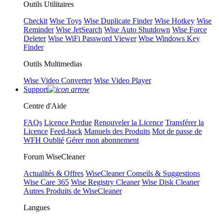
Outils Utilitaires
Checkit
Wise Toys
Wise Duplicate Finder
Wise Hotkey
Wise
Reminder
Wise JetSearch
Wise Auto Shutdown
Wise Force
Deleter
Wise WiFi Password Viewer
Wise Windows Key
Finder
Outils Multimedias
Wise Video Converter
Wise Video Player
Support
Centre d'Aide
FAQs
Licence Perdue
Renouveler la Licence
Transférer la
Licence
Feed-back
Manuels des Produits
Mot de passe de
WFH Oublié
Gérer mon abonnement
Forum WiseCleaner
Actualités & Offres
WiseCleaner Conseils & Suggestions
Wise Care 365
Wise Registry Cleaner
Wise Disk Cleaner
Autres Produits de WiseCleaner
Langues