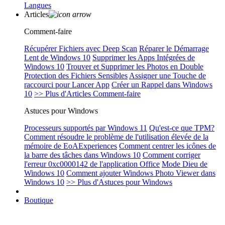
Langues
Articles
Comment-faire
Récupérer Fichiers avec Deep Scan
Réparer le Démarrage
Lent de Windows 10
Supprimer les Apps Intégrées de
Windows 10
Trouver et Supprimer les Photos en Double
Protection des Fichiers Sensibles
Assigner une Touche de
raccourci pour Lancer App
Créer un Rappel dans Windows
10
>> Plus d'Articles Comment-faire
Astuces pour Windows
Processeurs supportés par Windows 11
Qu'est-ce que TPM?
Comment résoudre le problème de l'utilisation élevée de la
mémoire de EoAExperiences
Comment centrer les icônes de
la barre des tâches dans Windows 10
Comment corriger
l'erreur 0xc0000142 de l'application Office
Mode Dieu de
Windows 10
Comment ajouter Windows Photo Viewer dans
Windows 10
>> Plus d'Astuces pour Windows
Boutique