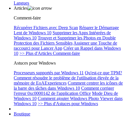
Langues
Articles
Comment-faire
Récupérer Fichiers avec Deep Scan
Réparer le Démarrage
Lent de Windows 10
Supprimer les Apps Intégrées de
Windows 10
Trouver et Supprimer les Photos en Double
Protection des Fichiers Sensibles
Assigner une Touche de
raccourci pour Lancer App
Créer un Rappel dans Windows
10
>> Plus d'Articles Comment-faire
Astuces pour Windows
Processeurs supportés par Windows 11
Qu'est-ce que TPM?
Comment résoudre le problème de l'utilisation élevée de la
mémoire de EoAExperiences
Comment centrer les icônes de
la barre des tâches dans Windows 10
Comment corriger
l'erreur 0xc0000142 de l'application Office
Mode Dieu de
Windows 10
Comment ajouter Windows Photo Viewer dans
Windows 10
>> Plus d'Astuces pour Windows
Boutique