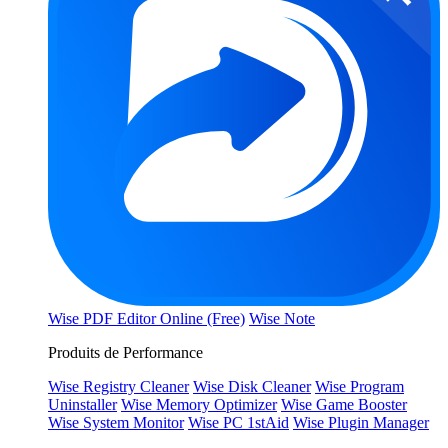
Wise PDF Editor Online (Free)
Wise Note
Produits de Performance
Wise Registry Cleaner
Wise Disk Cleaner
Wise Program
Uninstaller
Wise Memory Optimizer
Wise Game Booster
Wise System Monitor
Wise PC 1stAid
Wise Plugin Manager