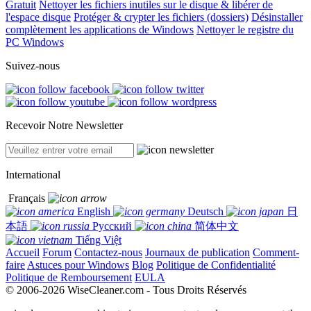
Gratuit
Nettoyer les fichiers inutiles sur le disque & libérer de
l'espace disque
Protéger & crypter les fichiers (dossiers)
Désinstaller
complètement les applications de Windows
Nettoyer le registre du
PC Windows
Suivez-nous
Recevoir Notre Newsletter
International
Français
English
Deutsch
日
本語
Русский
简体中文
Tiếng Việt
Accueil
Forum
Contactez-nous
Journaux de publication
Comment-
faire
Astuces pour Windows
Blog
Politique de Confidentialité
Politique de Remboursement
EULA
© 2006-2026 WiseCleaner.com - Tous Droits Réservés