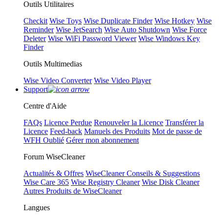
Outils Utilitaires
Checkit
Wise Toys
Wise Duplicate Finder
Wise Hotkey
Wise
Reminder
Wise JetSearch
Wise Auto Shutdown
Wise Force
Deleter
Wise WiFi Password Viewer
Wise Windows Key
Finder
Outils Multimedias
Wise Video Converter
Wise Video Player
Support
Centre d'Aide
FAQs
Licence Perdue
Renouveler la Licence
Transférer la
Licence
Feed-back
Manuels des Produits
Mot de passe de
WFH Oublié
Gérer mon abonnement
Forum WiseCleaner
Actualités & Offres
WiseCleaner Conseils & Suggestions
Wise Care 365
Wise Registry Cleaner
Wise Disk Cleaner
Autres Produits de WiseCleaner
Langues