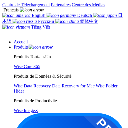
Centre de Téléchargement
Partenaires
Centre des Médias
Français
English
Deutsch
日
本語
Русский
简体中文
Tiếng Việt
Accueil
Produits
Produits Tout-en-Un
Wise Care 365
Produits de Données & Sécurité
Wise Data Recovery
Data Recovery for Mac
Wise Folder
Hider
Produits de Productivité
Wise ImageX