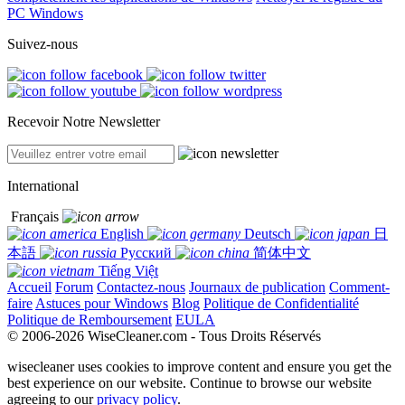
PC Windows
Suivez-nous
Recevoir Notre Newsletter
International
Français
English
Deutsch
日
本語
Русский
简体中文
Tiếng Việt
Accueil
Forum
Contactez-nous
Journaux de publication
Comment-
faire
Astuces pour Windows
Blog
Politique de Confidentialité
Politique de Remboursement
EULA
© 2006-2026 WiseCleaner.com - Tous Droits Réservés
wisecleaner uses cookies to improve content and ensure you get the
best experience on our website. Continue to browse our website
agreeing to our
privacy policy
.