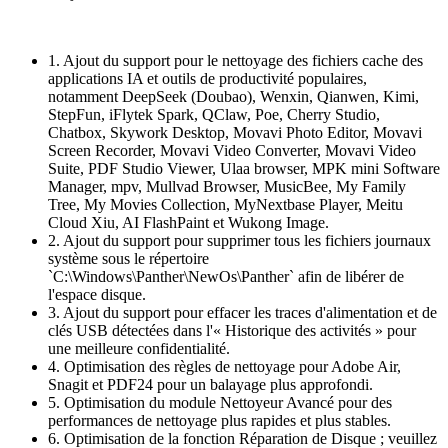
1. Ajout du support pour le nettoyage des fichiers cache des
applications IA et outils de productivité populaires,
notamment DeepSeek (Doubao), Wenxin, Qianwen, Kimi,
StepFun, iFlytek Spark, QClaw, Poe, Cherry Studio,
Chatbox, Skywork Desktop, Movavi Photo Editor, Movavi
Screen Recorder, Movavi Video Converter, Movavi Video
Suite, PDF Studio Viewer, Ulaa browser, MPK mini Software
Manager, mpv, Mullvad Browser, MusicBee, My Family
Tree, My Movies Collection, MyNextbase Player, Meitu
Cloud Xiu, AI FlashPaint et Wukong Image.
2. Ajout du support pour supprimer tous les fichiers journaux
système sous le répertoire
`C:\Windows\Panther\NewOs\Panther` afin de libérer de
l'espace disque.
3. Ajout du support pour effacer les traces d'alimentation et de
clés USB détectées dans l'« Historique des activités » pour
une meilleure confidentialité.
4. Optimisation des règles de nettoyage pour Adobe Air,
Snagit et PDF24 pour un balayage plus approfondi.
5. Optimisation du module Nettoyeur Avancé pour des
performances de nettoyage plus rapides et plus stables.
6. Optimisation de la fonction Réparation de Disque ; veuillez