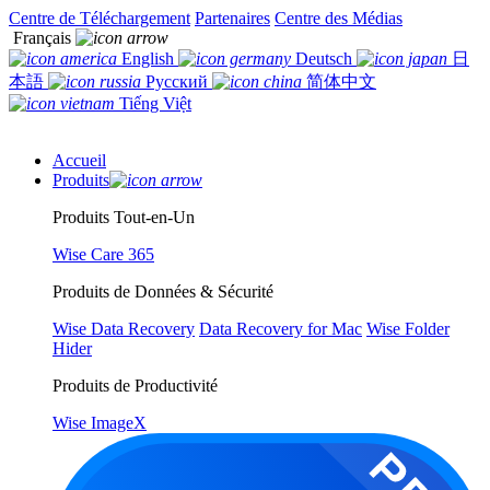
Centre de Téléchargement
Partenaires
Centre des Médias
Français
English
Deutsch
日
本語
Русский
简体中文
Tiếng Việt
Accueil
Produits
Produits Tout-en-Un
Wise Care 365
Produits de Données & Sécurité
Wise Data Recovery
Data Recovery for Mac
Wise Folder
Hider
Produits de Productivité
Wise ImageX