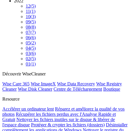
2022
12
(5)
11
(1)
10
(3)
09
(5)
08
(8)
07
(7)
06
(6)
05
(2)
04
(5)
03
(6)
02
(5)
01
(1)
Découvrir WiseCleaner
Wise Care 365
Wise ImageX
Wise Data Recovery
Wise Registry
Cleaner
Wise Disk Cleaner
Centre de Téléchargement
Boutique
Resource
Accélérer un ordinateur lent
Réparez et améliorez la qualité de vos
photos
Récupérer les fichiers perdus avec l'Analyse Rapide et
Gratuit
Nettoyer les fichiers inutiles sur le disque & libérer de
l'espace disque
Protéger & crypter les fichiers (dossiers)
Désinstaller
complètement les applications de Windows
Nettoyer le registre du