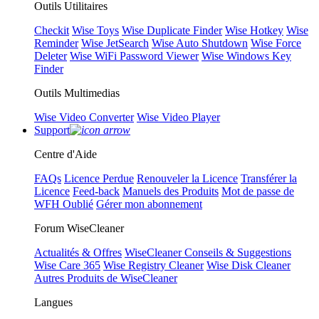
Outils Utilitaires
Checkit
Wise Toys
Wise Duplicate Finder
Wise Hotkey
Wise
Reminder
Wise JetSearch
Wise Auto Shutdown
Wise Force
Deleter
Wise WiFi Password Viewer
Wise Windows Key
Finder
Outils Multimedias
Wise Video Converter
Wise Video Player
Support
Centre d'Aide
FAQs
Licence Perdue
Renouveler la Licence
Transférer la
Licence
Feed-back
Manuels des Produits
Mot de passe de
WFH Oublié
Gérer mon abonnement
Forum WiseCleaner
Actualités & Offres
WiseCleaner Conseils & Suggestions
Wise Care 365
Wise Registry Cleaner
Wise Disk Cleaner
Autres Produits de WiseCleaner
Langues