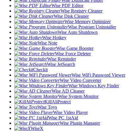
Wise Duplicate Finder
Wise PDF Editor
Wise Registry Cleaner
Wise Disk Cleaner
Wise Memory Optimizer
Wise Program Uninstaller
Wise Auto Shutdown
Wise Hotkey
Wise Note
Wise Game Booster
Wise Force Deleter
Wise Reminder
Wise JetSearch
Checkit
Wise WiFi Password Viewer
Wise Video Converter
Wise Windows Key Finder
Wise AD Cleaner
Wise System Monitor
KillAliProtect
Wise Toys
Wise Video Player
Wise PC 1stAid
Wise Plugin Manager
WiseX