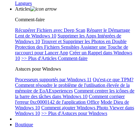
Langues
Articles
Comment-faire
Récupérer Fichiers avec Deep Scan
Réparer le Démarrage
Lent de Windows 10
Supprimer les Apps Intégrées de
Windows 10
Trouver et Supprimer les Photos en Double
Protection des Fichiers Sensibles
Assigner une Touche de
raccourci pour Lancer App
Créer un Rappel dans Windows
10
>> Plus d'Articles Comment-faire
Astuces pour Windows
Processeurs supportés par Windows 11
Qu'est-ce que TPM?
Comment résoudre le problème de l'utilisation élevée de la
mémoire de EoAExperiences
Comment centrer les icônes de
la barre des tâches dans Windows 10
Comment corriger
l'erreur 0xc0000142 de l'application Office
Mode Dieu de
Windows 10
Comment ajouter Windows Photo Viewer dans
Windows 10
>> Plus d'Astuces pour Windows
Boutique