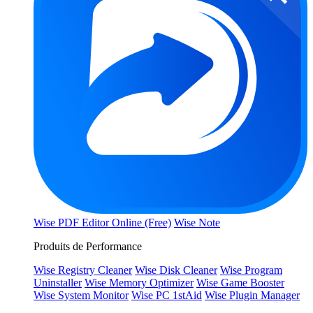
Wise PDF Editor Online (Free)
Wise Note
Produits de Performance
Wise Registry Cleaner
Wise Disk Cleaner
Wise Program
Uninstaller
Wise Memory Optimizer
Wise Game Booster
Wise System Monitor
Wise PC 1stAid
Wise Plugin Manager