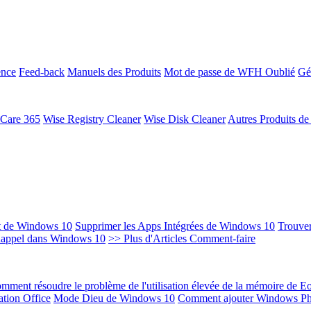
ence
Feed-back
Manuels des Produits
Mot de passe de WFH Oublié
Gé
 Care 365
Wise Registry Cleaner
Wise Disk Cleaner
Autres Produits d
t de Windows 10
Supprimer les Apps Intégrées de Windows 10
Trouver
Rappel dans Windows 10
>> Plus d'Articles Comment-faire
mment résoudre le problème de l'utilisation élevée de la mémoire de 
ation Office
Mode Dieu de Windows 10
Comment ajouter Windows Ph