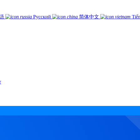
語
Русский
简体中文
Tiế
r