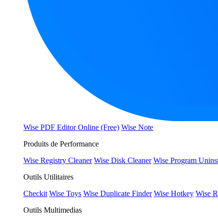
Wise PDF Editor Online (Free)
Wise Note
Produits de Performance
Wise Registry Cleaner
Wise Disk Cleaner
Wise Program Uninst
Outils Utilitaires
Checkit
Wise Toys
Wise Duplicate Finder
Wise Hotkey
Wise R
Outils Multimedias