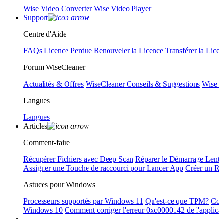
Wise Video Converter
Wise Video Player
Support
Centre d'Aide
FAQs
Licence Perdue
Renouveler la Licence
Transférer la Lic
Forum WiseCleaner
Actualités & Offres
WiseCleaner Conseils & Suggestions
Wise
Langues
Langues
Articles
Comment-faire
Récupérer Fichiers avec Deep Scan
Réparer le Démarrage Len
Assigner une Touche de raccourci pour Lancer App
Créer un 
Astuces pour Windows
Processeurs supportés par Windows 11
Qu'est-ce que TPM?
Co
Windows 10
Comment corriger l'erreur 0xc0000142 de l'applic