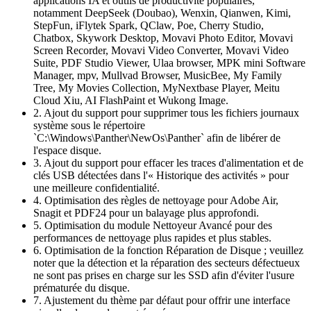
applications IA et outils de productivité populaires,
notamment DeepSeek (Doubao), Wenxin, Qianwen, Kimi,
StepFun, iFlytek Spark, QClaw, Poe, Cherry Studio,
Chatbox, Skywork Desktop, Movavi Photo Editor, Movavi
Screen Recorder, Movavi Video Converter, Movavi Video
Suite, PDF Studio Viewer, Ulaa browser, MPK mini Software
Manager, mpv, Mullvad Browser, MusicBee, My Family
Tree, My Movies Collection, MyNextbase Player, Meitu
Cloud Xiu, AI FlashPaint et Wukong Image.
2. Ajout du support pour supprimer tous les fichiers journaux
système sous le répertoire
`C:\Windows\Panther\NewOs\Panther` afin de libérer de
l'espace disque.
3. Ajout du support pour effacer les traces d'alimentation et de
clés USB détectées dans l'« Historique des activités » pour
une meilleure confidentialité.
4. Optimisation des règles de nettoyage pour Adobe Air,
Snagit et PDF24 pour un balayage plus approfondi.
5. Optimisation du module Nettoyeur Avancé pour des
performances de nettoyage plus rapides et plus stables.
6. Optimisation de la fonction Réparation de Disque ; veuillez
noter que la détection et la réparation des secteurs défectueux
ne sont pas prises en charge sur les SSD afin d'éviter l'usure
prématurée du disque.
7. Ajustement du thème par défaut pour offrir une interface