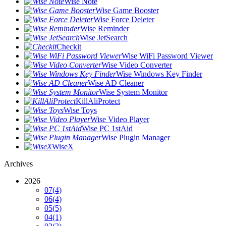
Wise Note
Wise Game Booster
Wise Force Deleter
Wise Reminder
Wise JetSearch
Checkit
Wise WiFi Password Viewer
Wise Video Converter
Wise Windows Key Finder
Wise AD Cleaner
Wise System Monitor
KillAliProtect
Wise Toys
Wise Video Player
Wise PC 1stAid
Wise Plugin Manager
WiseX
Archives
2026
07
(4)
06
(4)
05
(5)
04
(1)