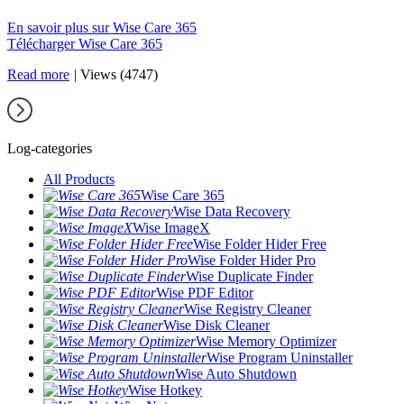
En savoir plus sur Wise Care 365
Télécharger Wise Care 365
Read more
|
Views (4747)
Log-categories
All Products
Wise Care 365
Wise Data Recovery
Wise ImageX
Wise Folder Hider Free
Wise Folder Hider Pro
Wise Duplicate Finder
Wise PDF Editor
Wise Registry Cleaner
Wise Disk Cleaner
Wise Memory Optimizer
Wise Program Uninstaller
Wise Auto Shutdown
Wise Hotkey