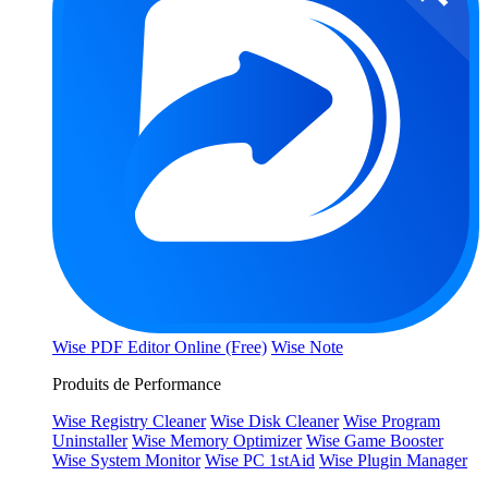
Wise PDF Editor Online (Free)
Wise Note
Produits de Performance
Wise Registry Cleaner
Wise Disk Cleaner
Wise Program
Uninstaller
Wise Memory Optimizer
Wise Game Booster
Wise System Monitor
Wise PC 1stAid
Wise Plugin Manager