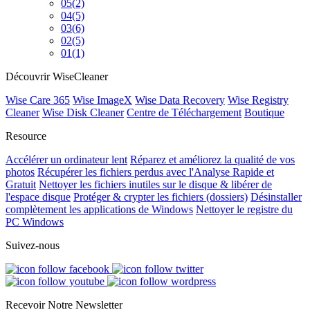
05
(2)
04
(5)
03
(6)
02
(5)
01
(1)
Découvrir WiseCleaner
Wise Care 365
Wise ImageX
Wise Data Recovery
Wise Registry
Cleaner
Wise Disk Cleaner
Centre de Téléchargement
Boutique
Resource
Accélérer un ordinateur lent
Réparez et améliorez la qualité de vos
photos
Récupérer les fichiers perdus avec l'Analyse Rapide et
Gratuit
Nettoyer les fichiers inutiles sur le disque & libérer de
l'espace disque
Protéger & crypter les fichiers (dossiers)
Désinstaller
complètement les applications de Windows
Nettoyer le registre du
PC Windows
Suivez-nous
Recevoir Notre Newsletter