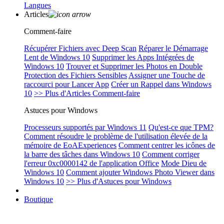
Langues
Articles
Comment-faire
Récupérer Fichiers avec Deep Scan
Réparer le Démarrage
Lent de Windows 10
Supprimer les Apps Intégrées de
Windows 10
Trouver et Supprimer les Photos en Double
Protection des Fichiers Sensibles
Assigner une Touche de
raccourci pour Lancer App
Créer un Rappel dans Windows
10
>> Plus d'Articles Comment-faire
Astuces pour Windows
Processeurs supportés par Windows 11
Qu'est-ce que TPM?
Comment résoudre le problème de l'utilisation élevée de la
mémoire de EoAExperiences
Comment centrer les icônes de
la barre des tâches dans Windows 10
Comment corriger
l'erreur 0xc0000142 de l'application Office
Mode Dieu de
Windows 10
Comment ajouter Windows Photo Viewer dans
Windows 10
>> Plus d'Astuces pour Windows
Boutique