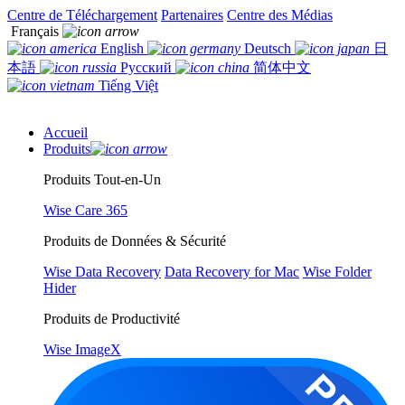
Centre de Téléchargement
Partenaires
Centre des Médias
Français
English
Deutsch
日
本語
Русский
简体中文
Tiếng Việt
Accueil
Produits
Produits Tout-en-Un
Wise Care 365
Produits de Données & Sécurité
Wise Data Recovery
Data Recovery for Mac
Wise Folder
Hider
Produits de Productivité
Wise ImageX