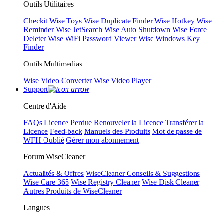
Outils Utilitaires
Checkit
Wise Toys
Wise Duplicate Finder
Wise Hotkey
Wise
Reminder
Wise JetSearch
Wise Auto Shutdown
Wise Force
Deleter
Wise WiFi Password Viewer
Wise Windows Key
Finder
Outils Multimedias
Wise Video Converter
Wise Video Player
Support
Centre d'Aide
FAQs
Licence Perdue
Renouveler la Licence
Transférer la
Licence
Feed-back
Manuels des Produits
Mot de passe de
WFH Oublié
Gérer mon abonnement
Forum WiseCleaner
Actualités & Offres
WiseCleaner Conseils & Suggestions
Wise Care 365
Wise Registry Cleaner
Wise Disk Cleaner
Autres Produits de WiseCleaner
Langues