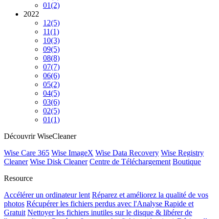
01
(2)
2022
12
(5)
11
(1)
10
(3)
09
(5)
08
(8)
07
(7)
06
(6)
05
(2)
04
(5)
03
(6)
02
(5)
01
(1)
Découvrir WiseCleaner
Wise Care 365
Wise ImageX
Wise Data Recovery
Wise Registry
Cleaner
Wise Disk Cleaner
Centre de Téléchargement
Boutique
Resource
Accélérer un ordinateur lent
Réparez et améliorez la qualité de vos
photos
Récupérer les fichiers perdus avec l'Analyse Rapide et
Gratuit
Nettoyer les fichiers inutiles sur le disque & libérer de