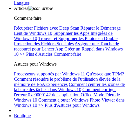
Langues
Articles
Comment-faire
Récupérer Fichiers avec Deep Scan
Réparer le Démarrage
Lent de Windows 10
Supprimer les Apps Intégrées de
Windows 10
Trouver et Supprimer les Photos en Double
Protection des Fichiers Sensibles
Assigner une Touche de
raccourci pour Lancer App
Créer un Rappel dans Windows
10
>> Plus d'Articles Comment-faire
Astuces pour Windows
Processeurs supportés par Windows 11
Qu'est-ce que TPM?
Comment résoudre le problème de l'utilisation élevée de la
mémoire de EoAExperiences
Comment centrer les icônes de
la barre des tâches dans Windows 10
Comment corriger
l'erreur 0xc0000142 de l'application Office
Mode Dieu de
Windows 10
Comment ajouter Windows Photo Viewer dans
Windows 10
>> Plus d'Astuces pour Windows
Boutique