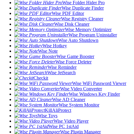
Wise Folder Hider Pro
Wise Duplicate Finder
Wise PDF Editor
Wise Registry Cleaner
Wise Disk Cleaner
Wise Memory Optimizer
Wise Program Uninstaller
Wise Auto Shutdown
Wise Hotkey
Wise Note
Wise Game Booster
Wise Force Deleter
Wise Reminder
Wise JetSearch
Checkit
Wise WiFi Password Viewer
Wise Video Converter
Wise Windows Key Finder
Wise AD Cleaner
Wise System Monitor
KillAliProtect
Wise Toys
Wise Video Player
Wise PC 1stAid
Wise Plugin Manager