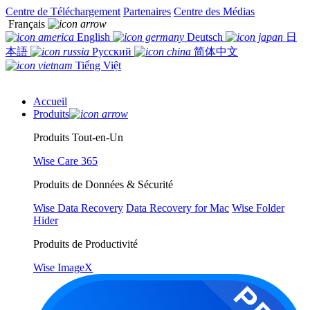
Centre de Téléchargement
Partenaires
Centre des Médias
Français
English
Deutsch
日
本語
Русский
简体中文
Tiếng Việt
Accueil
Produits
Produits Tout-en-Un
Wise Care 365
Produits de Données & Sécurité
Wise Data Recovery
Data Recovery for Mac
Wise Folder
Hider
Produits de Productivité
Wise ImageX