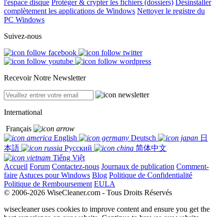
l'espace disque
Protéger & crypter les fichiers (dossiers)
Désinstaller
complètement les applications de Windows
Nettoyer le registre du
PC Windows
Suivez-nous
Recevoir Notre Newsletter
International
Français
English
Deutsch
日
本語
Русский
简体中文
Tiếng Việt
Accueil
Forum
Contactez-nous
Journaux de publication
Comment-
faire
Astuces pour Windows
Blog
Politique de Confidentialité
Politique de Remboursement
EULA
© 2006-2026 WiseCleaner.com - Tous Droits Réservés
wisecleaner uses cookies to improve content and ensure you get the