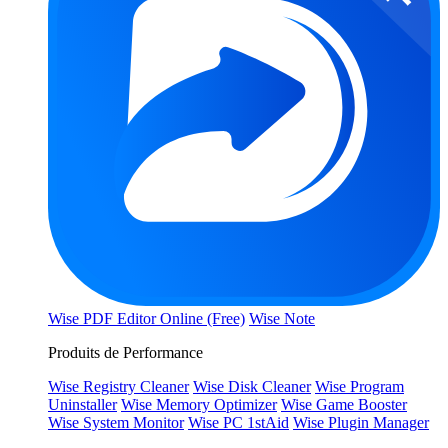
Wise PDF Editor Online (Free)
Wise Note
Produits de Performance
Wise Registry Cleaner
Wise Disk Cleaner
Wise Program
Uninstaller
Wise Memory Optimizer
Wise Game Booster
Wise System Monitor
Wise PC 1stAid
Wise Plugin Manager