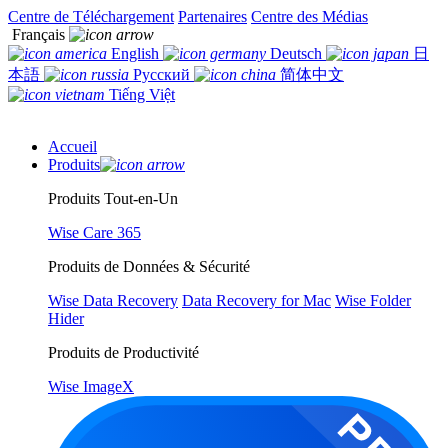
Centre de Téléchargement
Partenaires
Centre des Médias
Français
English
Deutsch
日
本語
Русский
简体中文
Tiếng Việt
Accueil
Produits
Produits Tout-en-Un
Wise Care 365
Produits de Données & Sécurité
Wise Data Recovery
Data Recovery for Mac
Wise Folder
Hider
Produits de Productivité
Wise ImageX