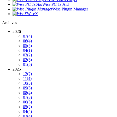
Wise PC 1stAid
Wise Plugin Manager
WiseX
Archives
2026
07
(4)
06
(4)
05
(5)
04
(1)
03
(2)
02
(3)
01
(5)
2025
12
(2)
11
(4)
10
(3)
09
(3)
08
(4)
07
(8)
06
(5)
05
(2)
04
(4)
03
(4)