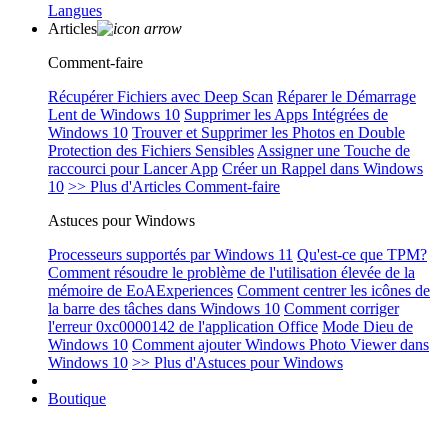
Langues
Articles
Comment-faire
Récupérer Fichiers avec Deep Scan
Réparer le Démarrage
Lent de Windows 10
Supprimer les Apps Intégrées de
Windows 10
Trouver et Supprimer les Photos en Double
Protection des Fichiers Sensibles
Assigner une Touche de
raccourci pour Lancer App
Créer un Rappel dans Windows
10
>> Plus d'Articles Comment-faire
Astuces pour Windows
Processeurs supportés par Windows 11
Qu'est-ce que TPM?
Comment résoudre le problème de l'utilisation élevée de la
mémoire de EoAExperiences
Comment centrer les icônes de
la barre des tâches dans Windows 10
Comment corriger
l'erreur 0xc0000142 de l'application Office
Mode Dieu de
Windows 10
Comment ajouter Windows Photo Viewer dans
Windows 10
>> Plus d'Astuces pour Windows
Boutique