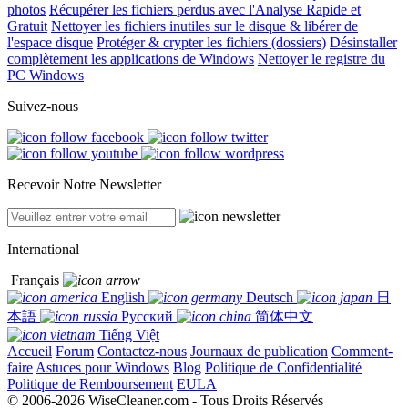
photos
Récupérer les fichiers perdus avec l'Analyse Rapide et
Gratuit
Nettoyer les fichiers inutiles sur le disque & libérer de
l'espace disque
Protéger & crypter les fichiers (dossiers)
Désinstaller
complètement les applications de Windows
Nettoyer le registre du
PC Windows
Suivez-nous
Recevoir Notre Newsletter
International
Français
English
Deutsch
日
本語
Русский
简体中文
Tiếng Việt
Accueil
Forum
Contactez-nous
Journaux de publication
Comment-
faire
Astuces pour Windows
Blog
Politique de Confidentialité
Politique de Remboursement
EULA
© 2006-2026 WiseCleaner.com - Tous Droits Réservés