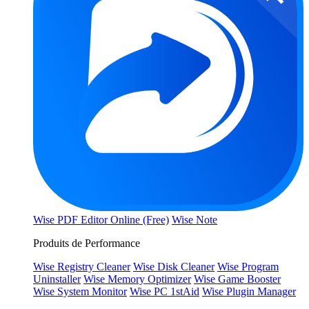
Wise PDF Editor Online (Free)
Wise Note
Produits de Performance
Wise Registry Cleaner
Wise Disk Cleaner
Wise Program
Uninstaller
Wise Memory Optimizer
Wise Game Booster
Wise System Monitor
Wise PC 1stAid
Wise Plugin Manager