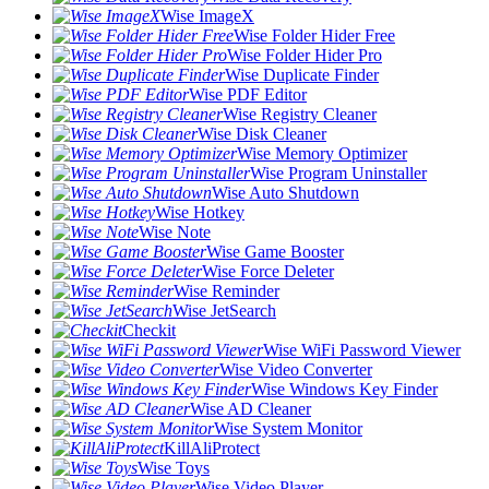
Wise ImageX
Wise Folder Hider Free
Wise Folder Hider Pro
Wise Duplicate Finder
Wise PDF Editor
Wise Registry Cleaner
Wise Disk Cleaner
Wise Memory Optimizer
Wise Program Uninstaller
Wise Auto Shutdown
Wise Hotkey
Wise Note
Wise Game Booster
Wise Force Deleter
Wise Reminder
Wise JetSearch
Checkit
Wise WiFi Password Viewer
Wise Video Converter
Wise Windows Key Finder
Wise AD Cleaner
Wise System Monitor
KillAliProtect
Wise Toys
Wise Video Player