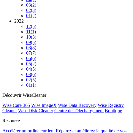
03
(2)
02
(3)
01
(2)
2022
12
(5)
11
(1)
10
(3)
09
(5)
08
(8)
07
(7)
06
(6)
05
(2)
04
(5)
03
(6)
02
(5)
01
(1)
Découvrir WiseCleaner
Wise Care 365
Wise ImageX
Wise Data Recovery
Wise Registry
Cleaner
Wise Disk Cleaner
Centre de Téléchargement
Boutique
Resource
Accélérer un ordinateur lent
Réparez et améliorez la qualité de vos