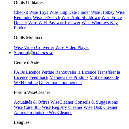
Outils Utilitaires
Checkit
Wise Toys
Wise Duplicate Finder
Wise Hotkey
Wise
Reminder
Wise JetSearch
Wise Auto Shutdown
Wise Force
Deleter
Wise WiFi Password Viewer
Wise Windows Key
Finder
Outils Multimedias
Wise Video Converter
Wise Video Player
Support
Centre d'Aide
FAQs
Licence Perdue
Renouveler la Licence
Transférer la
Licence
Feed-back
Manuels des Produits
Mot de passe de
WFH Oublié
Gérer mon abonnement
Forum WiseCleaner
Actualités & Offres
WiseCleaner Conseils & Suggestions
Wise Care 365
Wise Registry Cleaner
Wise Disk Cleaner
Autres Produits de WiseCleaner
Langues