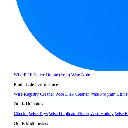
Wise PDF Editor Online (Free)
Wise Note
Produits de Performance
Wise Registry Cleaner
Wise Disk Cleaner
Wise Program Uninst
Outils Utilitaires
Checkit
Wise Toys
Wise Duplicate Finder
Wise Hotkey
Wise R
Outils Multimedias