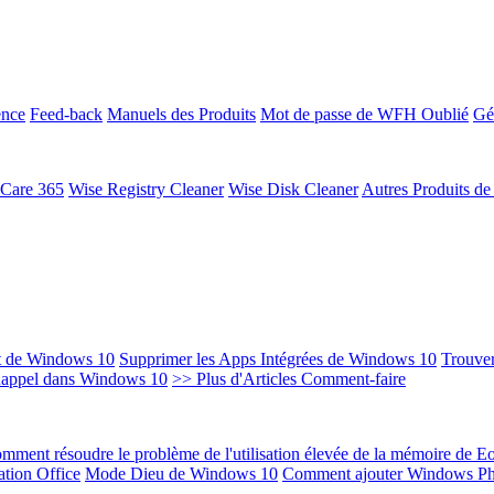
ence
Feed-back
Manuels des Produits
Mot de passe de WFH Oublié
Gé
 Care 365
Wise Registry Cleaner
Wise Disk Cleaner
Autres Produits d
t de Windows 10
Supprimer les Apps Intégrées de Windows 10
Trouver
Rappel dans Windows 10
>> Plus d'Articles Comment-faire
mment résoudre le problème de l'utilisation élevée de la mémoire de 
ation Office
Mode Dieu de Windows 10
Comment ajouter Windows Ph