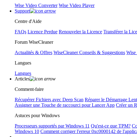
Wise Video Converter
Wise Video Player
Support
Centre d'Aide
FAQs
Licence Perdue
Renouveler la Licence
Transférer la Lic
Forum WiseCleaner
Actualités & Offres
WiseCleaner Conseils & Suggestions
Wise
Langues
Langues
Articles
Comment-faire
Récupérer Fichiers avec Deep Scan
Réparer le Démarrage Len
Assigner une Touche de raccourci pour Lancer App
Créer un 
Astuces pour Windows
Processeurs supportés par Windows 11
Qu'est-ce que TPM?
Co
Windows 10
Comment corriger l'erreur 0xc0000142 de l'applic