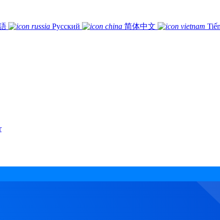
語
Русский
简体中文
Tiế
r