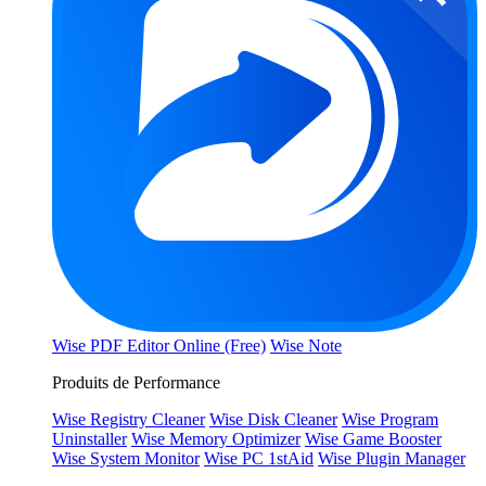
Wise PDF Editor Online (Free)
Wise Note
Produits de Performance
Wise Registry Cleaner
Wise Disk Cleaner
Wise Program
Uninstaller
Wise Memory Optimizer
Wise Game Booster
Wise System Monitor
Wise PC 1stAid
Wise Plugin Manager