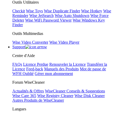
Outils Utilitaires
Checkit
Wise Toys
Wise Duplicate Finder
Wise Hotkey
Wise
Reminder
Wise JetSearch
Wise Auto Shutdown
Wise Force
Deleter
Wise WiFi Password Viewer
Wise Windows Key
Finder
Outils Multimedias
Wise Video Converter
Wise Video Player
Support
Centre d'Aide
FAQs
Licence Perdue
Renouveler la Licence
Transférer la
Licence
Feed-back
Manuels des Produits
Mot de passe de
WFH Oublié
Gérer mon abonnement
Forum WiseCleaner
Actualités & Offres
WiseCleaner Conseils & Suggestions
Wise Care 365
Wise Registry Cleaner
Wise Disk Cleaner
Autres Produits de WiseCleaner
Langues