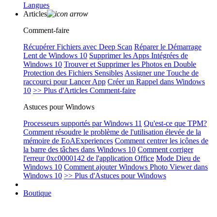
Langues
Articles
Comment-faire
Récupérer Fichiers avec Deep Scan
Réparer le Démarrage
Lent de Windows 10
Supprimer les Apps Intégrées de
Windows 10
Trouver et Supprimer les Photos en Double
Protection des Fichiers Sensibles
Assigner une Touche de
raccourci pour Lancer App
Créer un Rappel dans Windows
10
>> Plus d'Articles Comment-faire
Astuces pour Windows
Processeurs supportés par Windows 11
Qu'est-ce que TPM?
Comment résoudre le problème de l'utilisation élevée de la
mémoire de EoAExperiences
Comment centrer les icônes de
la barre des tâches dans Windows 10
Comment corriger
l'erreur 0xc0000142 de l'application Office
Mode Dieu de
Windows 10
Comment ajouter Windows Photo Viewer dans
Windows 10
>> Plus d'Astuces pour Windows
Boutique