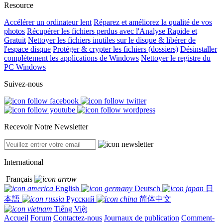
Resource
Accélérer un ordinateur lent
Réparez et améliorez la qualité de vos
photos
Récupérer les fichiers perdus avec l'Analyse Rapide et
Gratuit
Nettoyer les fichiers inutiles sur le disque & libérer de
l'espace disque
Protéger & crypter les fichiers (dossiers)
Désinstaller
complètement les applications de Windows
Nettoyer le registre du
PC Windows
Suivez-nous
Recevoir Notre Newsletter
International
Français
English
Deutsch
日
本語
Русский
简体中文
Tiếng Việt
Accueil
Forum
Contactez-nous
Journaux de publication
Comment-