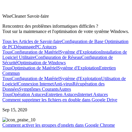
WiseCleaner Savoir-faire
Rencontrez des problèmes informatiques difficiles ?
Tout sur la maintenance et l'optimisation de votre système Windows.
Tous les Articles de Savoir-faire
Configuration de Base
Optimisation
de PC
Dépannage
PC Astuces
Tous
Configuration de Matériel
Système d'Explotation
Installation de
Logiciel Utilitaire
Configuration de Réseau
Configuration de
Sécurité
Optimisation de Windows
Tous
Optimisation de Matériel
Système d'Explotation
Entretien
Commun
Tous
Configuration de Matériel
Système d'Explotation
Utilisation de
Logiciel
Connexion Internet
Anti-virus
Récupération des
Données
Symptômes Courants
Autres
Tous
Opération Astuces
Entretien Astuces
Internet Astuces
Comment supprimer les fichiers en double dans Google Drive
Sep 15, 2020
0
Comment activer les groupes d'onglets dans Google Chrome