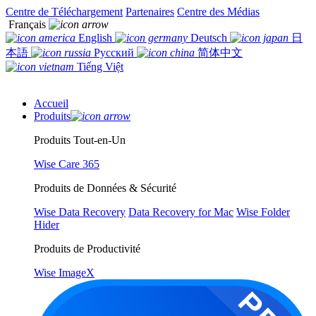
Centre de Téléchargement
Partenaires
Centre des Médias
Français
English
Deutsch
日
本語
Русский
简体中文
Tiếng Việt
Accueil
Produits
Produits Tout-en-Un
Wise Care 365
Produits de Données & Sécurité
Wise Data Recovery
Data Recovery for Mac
Wise Folder
Hider
Produits de Productivité
Wise ImageX