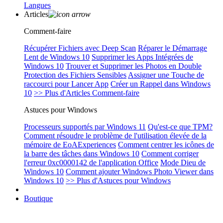
Langues
Articles
Comment-faire
Récupérer Fichiers avec Deep Scan
Réparer le Démarrage
Lent de Windows 10
Supprimer les Apps Intégrées de
Windows 10
Trouver et Supprimer les Photos en Double
Protection des Fichiers Sensibles
Assigner une Touche de
raccourci pour Lancer App
Créer un Rappel dans Windows
10
>> Plus d'Articles Comment-faire
Astuces pour Windows
Processeurs supportés par Windows 11
Qu'est-ce que TPM?
Comment résoudre le problème de l'utilisation élevée de la
mémoire de EoAExperiences
Comment centrer les icônes de
la barre des tâches dans Windows 10
Comment corriger
l'erreur 0xc0000142 de l'application Office
Mode Dieu de
Windows 10
Comment ajouter Windows Photo Viewer dans
Windows 10
>> Plus d'Astuces pour Windows
Boutique