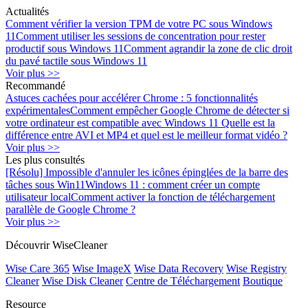
Actualités
Comment vérifier la version TPM de votre PC sous Windows
11
Comment utiliser les sessions de concentration pour rester
productif sous Windows 11
Comment agrandir la zone de clic droit
du pavé tactile sous Windows 11
Voir plus >>
Recommandé
Astuces cachées pour accélérer Chrome : 5 fonctionnalités
expérimentales
Comment empêcher Google Chrome de détecter si
votre ordinateur est compatible avec Windows 11
Quelle est la
différence entre AVI et MP4 et quel est le meilleur format vidéo ?
Voir plus >>
Les plus consultés
[Résolu] Impossible d'annuler les icônes épinglées de la barre des
tâches sous Win11
Windows 11 : comment créer un compte
utilisateur local
Comment activer la fonction de téléchargement
parallèle de Google Chrome ?
Voir plus >>
Découvrir WiseCleaner
Wise Care 365
Wise ImageX
Wise Data Recovery
Wise Registry
Cleaner
Wise Disk Cleaner
Centre de Téléchargement
Boutique
Resource