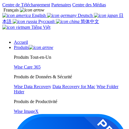
Centre de Téléchargement
Partenaires
Centre des Médias
Français
English
Deutsch
日
本語
Русский
简体中文
Tiếng Việt
Accueil
Produits
Produits Tout-en-Un
Wise Care 365
Produits de Données & Sécurité
Wise Data Recovery
Data Recovery for Mac
Wise Folder
Hider
Produits de Productivité
Wise ImageX