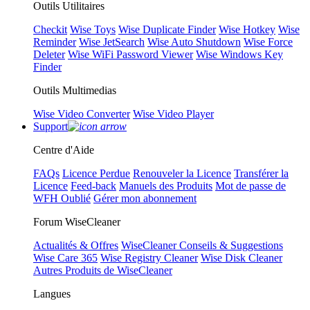
Outils Utilitaires
Checkit
Wise Toys
Wise Duplicate Finder
Wise Hotkey
Wise
Reminder
Wise JetSearch
Wise Auto Shutdown
Wise Force
Deleter
Wise WiFi Password Viewer
Wise Windows Key
Finder
Outils Multimedias
Wise Video Converter
Wise Video Player
Support
Centre d'Aide
FAQs
Licence Perdue
Renouveler la Licence
Transférer la
Licence
Feed-back
Manuels des Produits
Mot de passe de
WFH Oublié
Gérer mon abonnement
Forum WiseCleaner
Actualités & Offres
WiseCleaner Conseils & Suggestions
Wise Care 365
Wise Registry Cleaner
Wise Disk Cleaner
Autres Produits de WiseCleaner
Langues