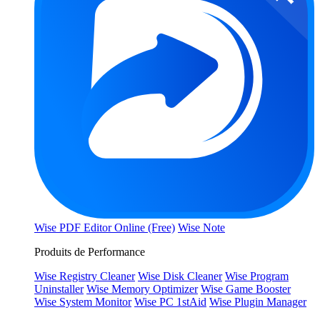
Wise PDF Editor Online (Free)
Wise Note
Produits de Performance
Wise Registry Cleaner
Wise Disk Cleaner
Wise Program
Uninstaller
Wise Memory Optimizer
Wise Game Booster
Wise System Monitor
Wise PC 1stAid
Wise Plugin Manager