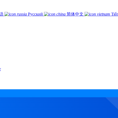
語
Русский
简体中文
Tiế
r