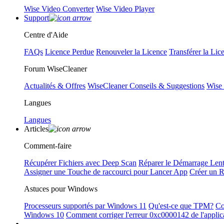
Wise Video Converter
Wise Video Player
Support
Centre d'Aide
FAQs
Licence Perdue
Renouveler la Licence
Transférer la Lic
Forum WiseCleaner
Actualités & Offres
WiseCleaner Conseils & Suggestions
Wise
Langues
Langues
Articles
Comment-faire
Récupérer Fichiers avec Deep Scan
Réparer le Démarrage Len
Assigner une Touche de raccourci pour Lancer App
Créer un 
Astuces pour Windows
Processeurs supportés par Windows 11
Qu'est-ce que TPM?
Co
Windows 10
Comment corriger l'erreur 0xc0000142 de l'applic