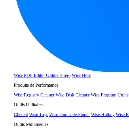
Wise PDF Editor Online (Free)
Wise Note
Produits de Performance
Wise Registry Cleaner
Wise Disk Cleaner
Wise Program Uninst
Outils Utilitaires
Checkit
Wise Toys
Wise Duplicate Finder
Wise Hotkey
Wise R
Outils Multimedias