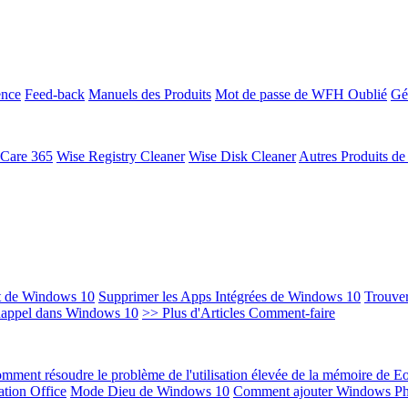
ence
Feed-back
Manuels des Produits
Mot de passe de WFH Oublié
Gé
 Care 365
Wise Registry Cleaner
Wise Disk Cleaner
Autres Produits d
t de Windows 10
Supprimer les Apps Intégrées de Windows 10
Trouver
Rappel dans Windows 10
>> Plus d'Articles Comment-faire
mment résoudre le problème de l'utilisation élevée de la mémoire de 
ation Office
Mode Dieu de Windows 10
Comment ajouter Windows Ph