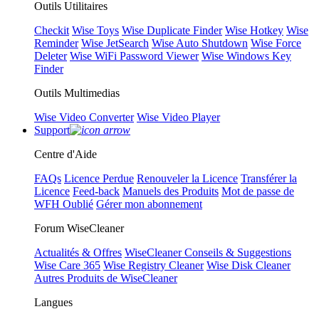
Outils Utilitaires
Checkit
Wise Toys
Wise Duplicate Finder
Wise Hotkey
Wise
Reminder
Wise JetSearch
Wise Auto Shutdown
Wise Force
Deleter
Wise WiFi Password Viewer
Wise Windows Key
Finder
Outils Multimedias
Wise Video Converter
Wise Video Player
Support
Centre d'Aide
FAQs
Licence Perdue
Renouveler la Licence
Transférer la
Licence
Feed-back
Manuels des Produits
Mot de passe de
WFH Oublié
Gérer mon abonnement
Forum WiseCleaner
Actualités & Offres
WiseCleaner Conseils & Suggestions
Wise Care 365
Wise Registry Cleaner
Wise Disk Cleaner
Autres Produits de WiseCleaner
Langues