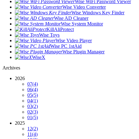
Wise WiFi Password Viewer
Wise Video Converter
Wise Windows Key Finder
Wise AD Cleaner
Wise System Monitor
KillAliProtect
Wise Toys
Wise Video Player
Wise PC 1stAid
Wise Plugin Manager
WiseX
Archives
2026
07
(4)
06
(4)
05
(5)
04
(1)
03
(2)
02
(3)
01
(5)
2025
12
(2)
11
(4)