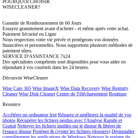
POURQUOI CHOISIR
WISECLEANER?
Garantie de Remboursement de 60 Jours
Essayez gratuitement avant d'acheter - et même après votre achat.
Paiement Sécurisé en Ligne
Nous respectons votre vie privée et protégeons vos données
financières et personnelles. Nous supportons plusieurs méthodes de
paiement sûres.
SERVICE D'ASSISTANCE 7x24
Des spécialistes compétents sont disponibles pour vous aider en
répondant à vos courriels dans les 24 heures.
Découvrir WiseCleaner
Wise Care 365
Wise ImageX
Wise Data Recovery
Wise Registry
Cleaner
Wise Disk Cleaner
Centre de Téléchargement
Boutique
Resource
Accélérer un ordinateur lent
Réparez et améliorez la qualité de vos
photos
Récupérer les fichiers perdus avec l'Analyse Rapide et
Gratuit
Nettoyer les fichiers inutiles sur le disque & libérer de
l'espace disque
Protéger & crypter les fichiers (dossiers)
Désinstaller
complètement les applications de Windows
Nettoyer le registre du