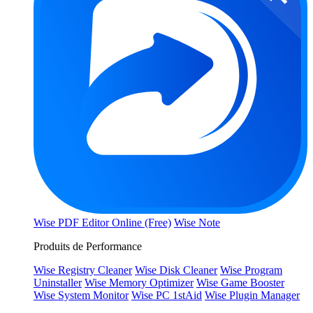
Wise PDF Editor Online (Free)
Wise Note
Produits de Performance
Wise Registry Cleaner
Wise Disk Cleaner
Wise Program
Uninstaller
Wise Memory Optimizer
Wise Game Booster
Wise System Monitor
Wise PC 1stAid
Wise Plugin Manager