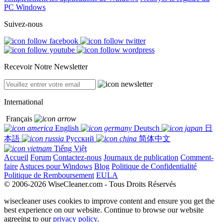
PC Windows
Suivez-nous
Recevoir Notre Newsletter
International
Français
English
Deutsch
日
本語
Русский
简体中文
Tiếng Việt
Accueil
Forum
Contactez-nous
Journaux de publication
Comment-
faire
Astuces pour Windows
Blog
Politique de Confidentialité
Politique de Remboursement
EULA
© 2006-2026 WiseCleaner.com - Tous Droits Réservés
wisecleaner uses cookies to improve content and ensure you get the
best experience on our website. Continue to browse our website
agreeing to our
privacy policy
.