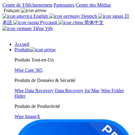
Centre de Téléchargement
Partenaires
Centre des Médias
Français
English
Deutsch
日
本語
Русский
简体中文
Tiếng Việt
Accueil
Produits
Produits Tout-en-Un
Wise Care 365
Produits de Données & Sécurité
Wise Data Recovery
Data Recovery for Mac
Wise Folder
Hider
Produits de Productivité
Wise ImageX