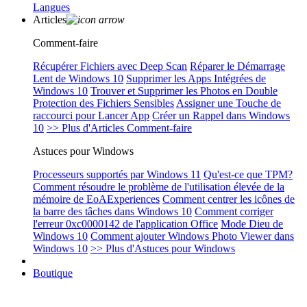
Langues
Articles
Comment-faire
Récupérer Fichiers avec Deep Scan
Réparer le Démarrage
Lent de Windows 10
Supprimer les Apps Intégrées de
Windows 10
Trouver et Supprimer les Photos en Double
Protection des Fichiers Sensibles
Assigner une Touche de
raccourci pour Lancer App
Créer un Rappel dans Windows
10
>> Plus d'Articles Comment-faire
Astuces pour Windows
Processeurs supportés par Windows 11
Qu'est-ce que TPM?
Comment résoudre le problème de l'utilisation élevée de la
mémoire de EoAExperiences
Comment centrer les icônes de
la barre des tâches dans Windows 10
Comment corriger
l'erreur 0xc0000142 de l'application Office
Mode Dieu de
Windows 10
Comment ajouter Windows Photo Viewer dans
Windows 10
>> Plus d'Astuces pour Windows
Boutique