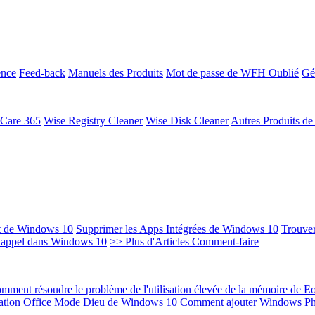
ence
Feed-back
Manuels des Produits
Mot de passe de WFH Oublié
Gé
 Care 365
Wise Registry Cleaner
Wise Disk Cleaner
Autres Produits d
t de Windows 10
Supprimer les Apps Intégrées de Windows 10
Trouver
Rappel dans Windows 10
>> Plus d'Articles Comment-faire
mment résoudre le problème de l'utilisation élevée de la mémoire de 
ation Office
Mode Dieu de Windows 10
Comment ajouter Windows Ph