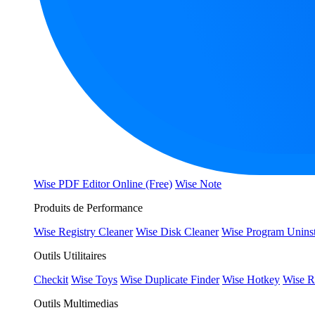
Wise PDF Editor Online (Free)
Wise Note
Produits de Performance
Wise Registry Cleaner
Wise Disk Cleaner
Wise Program Uninst
Outils Utilitaires
Checkit
Wise Toys
Wise Duplicate Finder
Wise Hotkey
Wise R
Outils Multimedias