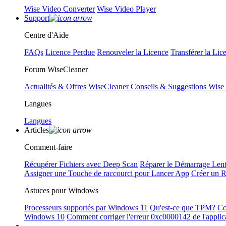
Wise Video Converter
Wise Video Player
Support
Centre d'Aide
FAQs
Licence Perdue
Renouveler la Licence
Transférer la Lic
Forum WiseCleaner
Actualités & Offres
WiseCleaner Conseils & Suggestions
Wise
Langues
Langues
Articles
Comment-faire
Récupérer Fichiers avec Deep Scan
Réparer le Démarrage Len
Assigner une Touche de raccourci pour Lancer App
Créer un 
Astuces pour Windows
Processeurs supportés par Windows 11
Qu'est-ce que TPM?
Co
Windows 10
Comment corriger l'erreur 0xc0000142 de l'applic