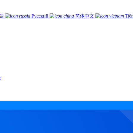
語
Русский
简体中文
Tiế
r