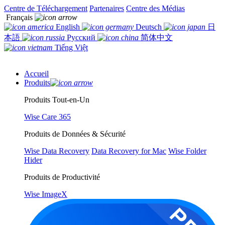
Centre de Téléchargement
Partenaires
Centre des Médias
Français
English
Deutsch
日
本語
Русский
简体中文
Tiếng Việt
Accueil
Produits
Produits Tout-en-Un
Wise Care 365
Produits de Données & Sécurité
Wise Data Recovery
Data Recovery for Mac
Wise Folder
Hider
Produits de Productivité
Wise ImageX