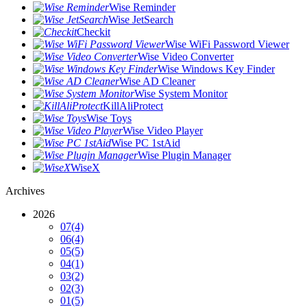
Wise Reminder
Wise JetSearch
Checkit
Wise WiFi Password Viewer
Wise Video Converter
Wise Windows Key Finder
Wise AD Cleaner
Wise System Monitor
KillAliProtect
Wise Toys
Wise Video Player
Wise PC 1stAid
Wise Plugin Manager
WiseX
Archives
2026
07
(4)
06
(4)
05
(5)
04
(1)
03
(2)
02
(3)
01
(5)