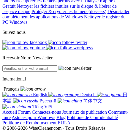
photos
Récupérer les fichiers perdus avec l'Analyse Rapide et
Gratuit
Nettoyer les fichiers inutiles sur le disque & libérer de
l'espace disque
Protéger & crypter les fichiers (dossiers)
Désinstaller
complètement les applications de Windows
Nettoyer le registre du
PC Windows
Suivez-nous
Recevoir Notre Newsletter
International
Français
English
Deutsch
日
本語
Русский
简体中文
Tiếng Việt
Accueil
Forum
Contactez-nous
Journaux de publication
Comment-
faire
Astuces pour Windows
Blog
Politique de Confidentialité
Politique de Remboursement
EULA
© 2006-2026 WiseCleaner.com - Tous Droits Réservés