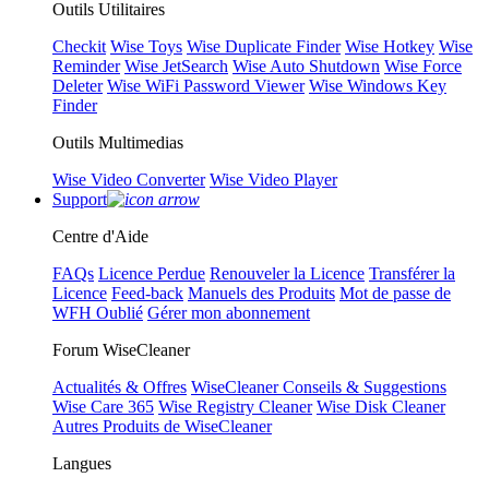
Outils Utilitaires
Checkit
Wise Toys
Wise Duplicate Finder
Wise Hotkey
Wise
Reminder
Wise JetSearch
Wise Auto Shutdown
Wise Force
Deleter
Wise WiFi Password Viewer
Wise Windows Key
Finder
Outils Multimedias
Wise Video Converter
Wise Video Player
Support
Centre d'Aide
FAQs
Licence Perdue
Renouveler la Licence
Transférer la
Licence
Feed-back
Manuels des Produits
Mot de passe de
WFH Oublié
Gérer mon abonnement
Forum WiseCleaner
Actualités & Offres
WiseCleaner Conseils & Suggestions
Wise Care 365
Wise Registry Cleaner
Wise Disk Cleaner
Autres Produits de WiseCleaner
Langues