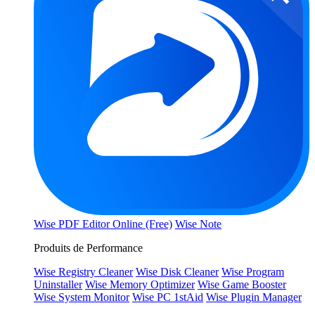
Wise PDF Editor Online (Free)
Wise Note
Produits de Performance
Wise Registry Cleaner
Wise Disk Cleaner
Wise Program
Uninstaller
Wise Memory Optimizer
Wise Game Booster
Wise System Monitor
Wise PC 1stAid
Wise Plugin Manager