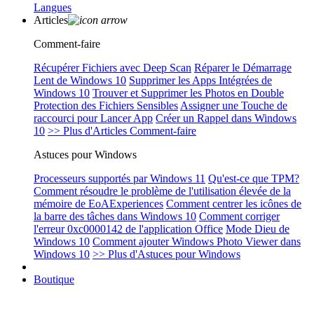
Langues
Articles
Comment-faire
Récupérer Fichiers avec Deep Scan
Réparer le Démarrage
Lent de Windows 10
Supprimer les Apps Intégrées de
Windows 10
Trouver et Supprimer les Photos en Double
Protection des Fichiers Sensibles
Assigner une Touche de
raccourci pour Lancer App
Créer un Rappel dans Windows
10
>> Plus d'Articles Comment-faire
Astuces pour Windows
Processeurs supportés par Windows 11
Qu'est-ce que TPM?
Comment résoudre le problème de l'utilisation élevée de la
mémoire de EoAExperiences
Comment centrer les icônes de
la barre des tâches dans Windows 10
Comment corriger
l'erreur 0xc0000142 de l'application Office
Mode Dieu de
Windows 10
Comment ajouter Windows Photo Viewer dans
Windows 10
>> Plus d'Astuces pour Windows
Boutique