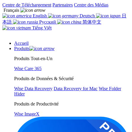
Centre de Téléchargement
Partenaires
Centre des Médias
Français
English
Deutsch
日
本語
Русский
简体中文
Tiếng Việt
Accueil
Produits
Produits Tout-en-Un
Wise Care 365
Produits de Données & Sécurité
Wise Data Recovery
Data Recovery for Mac
Wise Folder
Hider
Produits de Productivité
Wise ImageX