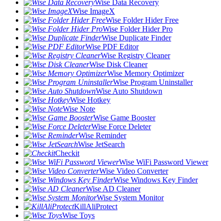
Wise Data Recovery
Wise ImageX
Wise Folder Hider Free
Wise Folder Hider Pro
Wise Duplicate Finder
Wise PDF Editor
Wise Registry Cleaner
Wise Disk Cleaner
Wise Memory Optimizer
Wise Program Uninstaller
Wise Auto Shutdown
Wise Hotkey
Wise Note
Wise Game Booster
Wise Force Deleter
Wise Reminder
Wise JetSearch
Checkit
Wise WiFi Password Viewer
Wise Video Converter
Wise Windows Key Finder
Wise AD Cleaner
Wise System Monitor
KillAliProtect
Wise Toys