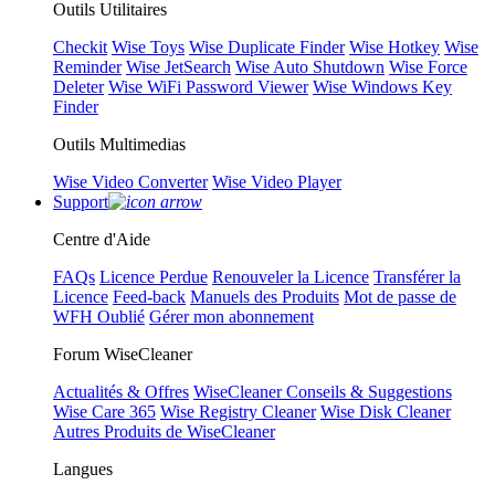
Outils Utilitaires
Checkit
Wise Toys
Wise Duplicate Finder
Wise Hotkey
Wise
Reminder
Wise JetSearch
Wise Auto Shutdown
Wise Force
Deleter
Wise WiFi Password Viewer
Wise Windows Key
Finder
Outils Multimedias
Wise Video Converter
Wise Video Player
Support
Centre d'Aide
FAQs
Licence Perdue
Renouveler la Licence
Transférer la
Licence
Feed-back
Manuels des Produits
Mot de passe de
WFH Oublié
Gérer mon abonnement
Forum WiseCleaner
Actualités & Offres
WiseCleaner Conseils & Suggestions
Wise Care 365
Wise Registry Cleaner
Wise Disk Cleaner
Autres Produits de WiseCleaner
Langues