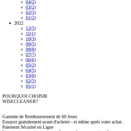
04
(2)
03
(2)
02
(3)
01
(2)
2022
12
(5)
11
(1)
10
(3)
09
(5)
08
(8)
07
(7)
06
(6)
05
(2)
04
(5)
03
(6)
02
(5)
01
(1)
POURQUOI CHOISIR
WISECLEANER?
Garantie de Remboursement de 60 Jours
Essayez gratuitement avant d'acheter - et même après votre achat.
Paiement Sécurisé en Ligne