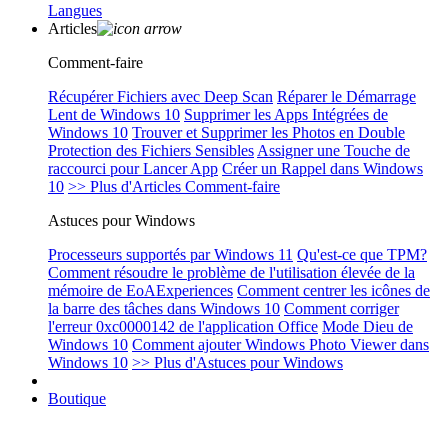
Langues
Articles
Comment-faire
Récupérer Fichiers avec Deep Scan
Réparer le Démarrage
Lent de Windows 10
Supprimer les Apps Intégrées de
Windows 10
Trouver et Supprimer les Photos en Double
Protection des Fichiers Sensibles
Assigner une Touche de
raccourci pour Lancer App
Créer un Rappel dans Windows
10
>> Plus d'Articles Comment-faire
Astuces pour Windows
Processeurs supportés par Windows 11
Qu'est-ce que TPM?
Comment résoudre le problème de l'utilisation élevée de la
mémoire de EoAExperiences
Comment centrer les icônes de
la barre des tâches dans Windows 10
Comment corriger
l'erreur 0xc0000142 de l'application Office
Mode Dieu de
Windows 10
Comment ajouter Windows Photo Viewer dans
Windows 10
>> Plus d'Astuces pour Windows
Boutique