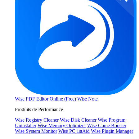
Wise PDF Editor Online (Free)
Wise Note
Produits de Performance
Wise Registry Cleaner
Wise Disk Cleaner
Wise Program
Uninstaller
Wise Memory Optimizer
Wise Game Booster
Wise System Monitor
Wise PC 1stAid
Wise Plugin Manager