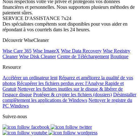
Nous respectons votre vie privée et protégeons vos données
financières et personnelles. Nous supportons plusieurs méthodes de
paiement sûres.
SERVICE D'ASSISTANCE 7x24
Des spécialistes compétents sont disponibles pour vous aider en
répondant à vos courriels dans les 24 heures.
Découvrir WiseCleaner
Wise Care 365
Wise ImageX
Wise Data Recovery
Wise Registry
Cleaner
Wise Disk Cleaner
Centre de Téléchargement
Boutique
Resource
Accélérer un ordinateur lent
Réparez et améliorez la qualité de vos
photos
Récupérer les fichiers perdus avec l'Analyse Rapide et
Gratuit
Nettoyer les fichiers inutiles sur le disque & libérer de
l'espace disque
Protéger & crypter les fichiers (dossiers)
Désinstaller
complètement les applications de Windows
Nettoyer le registre du
PC Windows
Suivez-nous