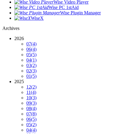
Wise Video Player
Wise PC 1stAid
Wise Plugin Manager
WiseX
Archives
2026
07
(4)
06
(4)
05
(5)
04
(1)
03
(2)
02
(3)
01
(5)
2025
12
(2)
11
(4)
10
(3)
09
(3)
08
(4)
07
(8)
06
(5)
05
(2)
04
(4)