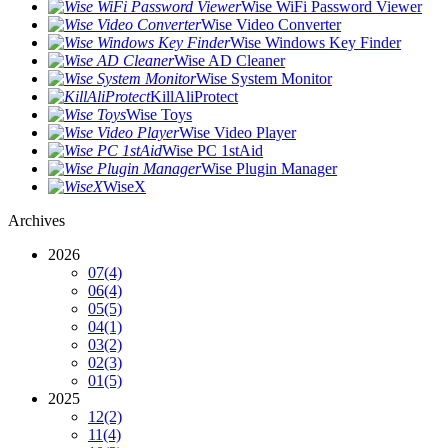
Wise WiFi Password Viewer
Wise Video Converter
Wise Windows Key Finder
Wise AD Cleaner
Wise System Monitor
KillAliProtect
Wise Toys
Wise Video Player
Wise PC 1stAid
Wise Plugin Manager
WiseX
Archives
2026
07
(4)
06
(4)
05
(5)
04
(1)
03
(2)
02
(3)
01
(5)
2025
12
(2)
11
(4)