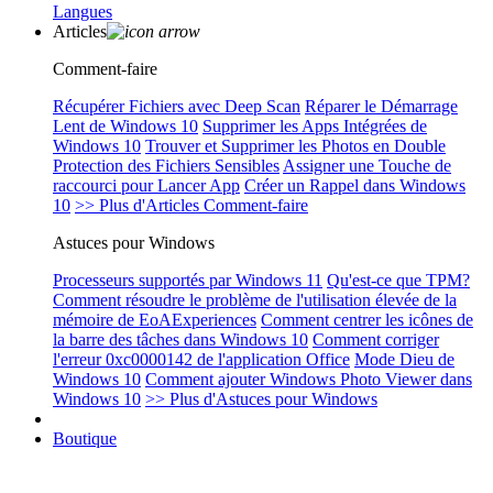
Langues
Articles
Comment-faire
Récupérer Fichiers avec Deep Scan
Réparer le Démarrage
Lent de Windows 10
Supprimer les Apps Intégrées de
Windows 10
Trouver et Supprimer les Photos en Double
Protection des Fichiers Sensibles
Assigner une Touche de
raccourci pour Lancer App
Créer un Rappel dans Windows
10
>> Plus d'Articles Comment-faire
Astuces pour Windows
Processeurs supportés par Windows 11
Qu'est-ce que TPM?
Comment résoudre le problème de l'utilisation élevée de la
mémoire de EoAExperiences
Comment centrer les icônes de
la barre des tâches dans Windows 10
Comment corriger
l'erreur 0xc0000142 de l'application Office
Mode Dieu de
Windows 10
Comment ajouter Windows Photo Viewer dans
Windows 10
>> Plus d'Astuces pour Windows
Boutique