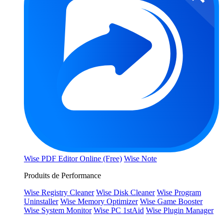
Wise PDF Editor Online (Free)
Wise Note
Produits de Performance
Wise Registry Cleaner
Wise Disk Cleaner
Wise Program
Uninstaller
Wise Memory Optimizer
Wise Game Booster
Wise System Monitor
Wise PC 1stAid
Wise Plugin Manager