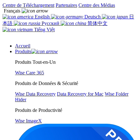
Centre de Téléchargement
Partenaires
Centre des Médias
Français
English
Deutsch
日
本語
Русский
简体中文
Tiếng Việt
Accueil
Produits
Produits Tout-en-Un
Wise Care 365
Produits de Données & Sécurité
Wise Data Recovery
Data Recovery for Mac
Wise Folder
Hider
Produits de Productivité
Wise ImageX