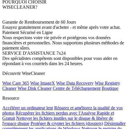
POURQUOI CHOISIR
WISECLEANER?
Garantie de Remboursement de 60 Jours
Essayez gratuitement avant d'acheter - et même après votre achat.
Paiement Sécurisé en Ligne
Nous respectons votre vie privée et protégeons vos données
financières et personnelles. Nous supportons plusieurs méthodes de
paiement sûres.
SERVICE D'ASSISTANCE 7x24
Des spécialistes compétents sont disponibles pour vous aider en
répondant à vos courriels dans les 24 heures.
Découvrir WiseCleaner
Wise Care 365
Wise ImageX
Wise Data Recovery
Wise Registry
Cleaner
Wise Disk Cleaner
Centre de Téléchargement
Boutique
Resource
Accélérer un ordinateur lent
Réparez et améliorez la qualité de vos
photos
Récupérer les fichiers perdus avec l'Analyse Rapide et
Gratuit
Nettoyer les fichiers inutiles sur le disque & libérer de
l'espace disque
Protéger & crypter les fichiers (dossiers)
Désinstaller
complètement les applications de Windows
Nettoyer le registre du