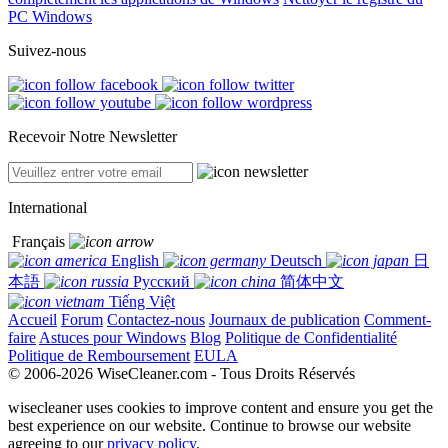
PC Windows
Suivez-nous
Recevoir Notre Newsletter
International
Français
English
Deutsch
日
本語
Русский
简体中文
Tiếng Việt
Accueil
Forum
Contactez-nous
Journaux de publication
Comment-
faire
Astuces pour Windows
Blog
Politique de Confidentialité
Politique de Remboursement
EULA
© 2006-2026 WiseCleaner.com - Tous Droits Réservés
wisecleaner uses cookies to improve content and ensure you get the
best experience on our website. Continue to browse our website
agreeing to our
privacy policy
.