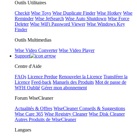
Outils Utilitaires
Checkit
Wise Toys
Wise Duplicate Finder
Wise Hotkey
Wise
Reminder
Wise JetSearch
Wise Auto Shutdown
Wise Force
Deleter
Wise WiFi Password Viewer
Wise Windows Key
Finder
Outils Multimedias
Wise Video Converter
Wise Video Player
Support
Centre d'Aide
FAQs
Licence Perdue
Renouveler la Licence
Transférer la
Licence
Feed-back
Manuels des Produits
Mot de passe de
WFH Oublié
Gérer mon abonnement
Forum WiseCleaner
Actualités & Offres
WiseCleaner Conseils & Suggestions
Wise Care 365
Wise Registry Cleaner
Wise Disk Cleaner
Autres Produits de WiseCleaner
Langues