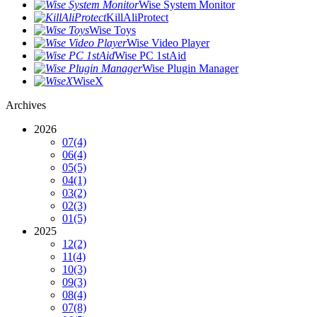
Wise System Monitor
KillAliProtect
Wise Toys
Wise Video Player
Wise PC 1stAid
Wise Plugin Manager
WiseX
Archives
2026
07
(4)
06
(4)
05
(5)
04
(1)
03
(2)
02
(3)
01
(5)
2025
12
(2)
11
(4)
10
(3)
09
(3)
08
(4)
07
(8)