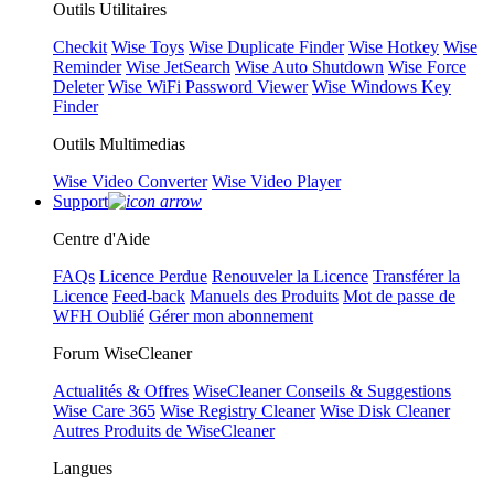
Outils Utilitaires
Checkit
Wise Toys
Wise Duplicate Finder
Wise Hotkey
Wise
Reminder
Wise JetSearch
Wise Auto Shutdown
Wise Force
Deleter
Wise WiFi Password Viewer
Wise Windows Key
Finder
Outils Multimedias
Wise Video Converter
Wise Video Player
Support
Centre d'Aide
FAQs
Licence Perdue
Renouveler la Licence
Transférer la
Licence
Feed-back
Manuels des Produits
Mot de passe de
WFH Oublié
Gérer mon abonnement
Forum WiseCleaner
Actualités & Offres
WiseCleaner Conseils & Suggestions
Wise Care 365
Wise Registry Cleaner
Wise Disk Cleaner
Autres Produits de WiseCleaner
Langues