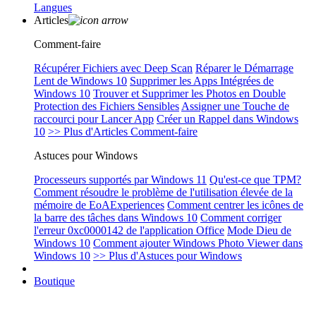
Langues
Articles
Comment-faire
Récupérer Fichiers avec Deep Scan
Réparer le Démarrage
Lent de Windows 10
Supprimer les Apps Intégrées de
Windows 10
Trouver et Supprimer les Photos en Double
Protection des Fichiers Sensibles
Assigner une Touche de
raccourci pour Lancer App
Créer un Rappel dans Windows
10
>> Plus d'Articles Comment-faire
Astuces pour Windows
Processeurs supportés par Windows 11
Qu'est-ce que TPM?
Comment résoudre le problème de l'utilisation élevée de la
mémoire de EoAExperiences
Comment centrer les icônes de
la barre des tâches dans Windows 10
Comment corriger
l'erreur 0xc0000142 de l'application Office
Mode Dieu de
Windows 10
Comment ajouter Windows Photo Viewer dans
Windows 10
>> Plus d'Astuces pour Windows
Boutique