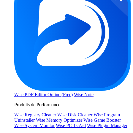
Wise PDF Editor Online (Free)
Wise Note
Produits de Performance
Wise Registry Cleaner
Wise Disk Cleaner
Wise Program
Uninstaller
Wise Memory Optimizer
Wise Game Booster
Wise System Monitor
Wise PC 1stAid
Wise Plugin Manager