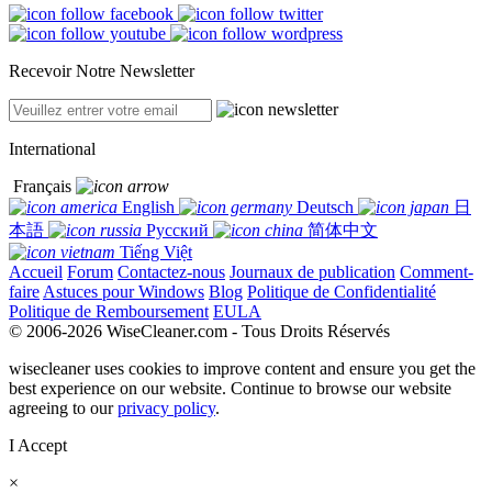
Recevoir Notre Newsletter
International
Français
English
Deutsch
日
本語
Русский
简体中文
Tiếng Việt
Accueil
Forum
Contactez-nous
Journaux de publication
Comment-
faire
Astuces pour Windows
Blog
Politique de Confidentialité
Politique de Remboursement
EULA
© 2006-2026 WiseCleaner.com - Tous Droits Réservés
wisecleaner uses cookies to improve content and ensure you get the
best experience on our website. Continue to browse our website
agreeing to our
privacy policy
.
I Accept
×