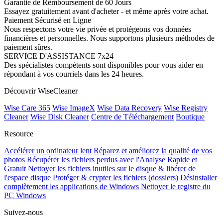
Garantie de Remboursement de 60 Jours
Essayez gratuitement avant d'acheter - et même après votre achat.
Paiement Sécurisé en Ligne
Nous respectons votre vie privée et protégeons vos données
financières et personnelles. Nous supportons plusieurs méthodes de
paiement sûres.
SERVICE D'ASSISTANCE 7x24
Des spécialistes compétents sont disponibles pour vous aider en
répondant à vos courriels dans les 24 heures.
Découvrir WiseCleaner
Wise Care 365
Wise ImageX
Wise Data Recovery
Wise Registry
Cleaner
Wise Disk Cleaner
Centre de Téléchargement
Boutique
Resource
Accélérer un ordinateur lent
Réparez et améliorez la qualité de vos
photos
Récupérer les fichiers perdus avec l'Analyse Rapide et
Gratuit
Nettoyer les fichiers inutiles sur le disque & libérer de
l'espace disque
Protéger & crypter les fichiers (dossiers)
Désinstaller
complètement les applications de Windows
Nettoyer le registre du
PC Windows
Suivez-nous