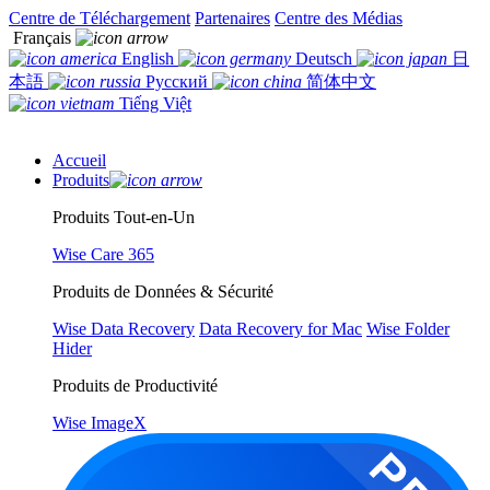
Centre de Téléchargement
Partenaires
Centre des Médias
Français
English
Deutsch
日
本語
Русский
简体中文
Tiếng Việt
Accueil
Produits
Produits Tout-en-Un
Wise Care 365
Produits de Données & Sécurité
Wise Data Recovery
Data Recovery for Mac
Wise Folder
Hider
Produits de Productivité
Wise ImageX