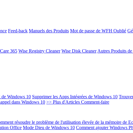
ence
Feed-back
Manuels des Produits
Mot de passe de WFH Oublié
Gé
 Care 365
Wise Registry Cleaner
Wise Disk Cleaner
Autres Produits d
t de Windows 10
Supprimer les Apps Intégrées de Windows 10
Trouver
Rappel dans Windows 10
>> Plus d'Articles Comment-faire
mment résoudre le problème de l'utilisation élevée de la mémoire de 
ation Office
Mode Dieu de Windows 10
Comment ajouter Windows Ph