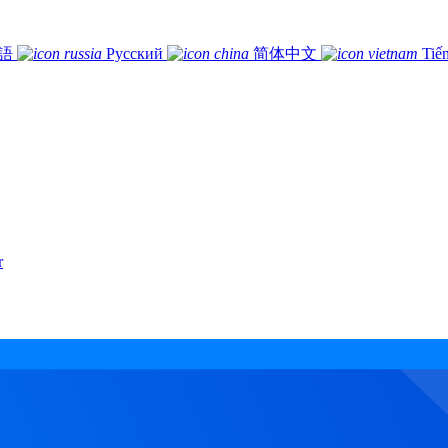
語
Русский
简体中文
Tiế
r