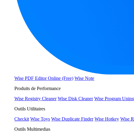
Wise PDF Editor Online (Free)
Wise Note
Produits de Performance
Wise Registry Cleaner
Wise Disk Cleaner
Wise Program Uninst
Outils Utilitaires
Checkit
Wise Toys
Wise Duplicate Finder
Wise Hotkey
Wise R
Outils Multimedias