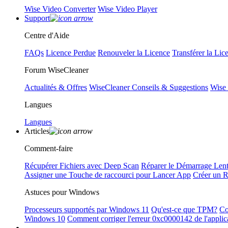
Wise Video Converter
Wise Video Player
Support
Centre d'Aide
FAQs
Licence Perdue
Renouveler la Licence
Transférer la Lic
Forum WiseCleaner
Actualités & Offres
WiseCleaner Conseils & Suggestions
Wise
Langues
Langues
Articles
Comment-faire
Récupérer Fichiers avec Deep Scan
Réparer le Démarrage Len
Assigner une Touche de raccourci pour Lancer App
Créer un 
Astuces pour Windows
Processeurs supportés par Windows 11
Qu'est-ce que TPM?
Co
Windows 10
Comment corriger l'erreur 0xc0000142 de l'applic