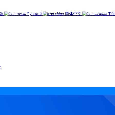
語
Русский
简体中文
Tiế
r