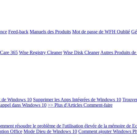
ence
Feed-back
Manuels des Produits
Mot de passe de WFH Oublié
Gé
 Care 365
Wise Registry Cleaner
Wise Disk Cleaner
Autres Produits d
t de Windows 10
Supprimer les Apps Intégrées de Windows 10
Trouver
Rappel dans Windows 10
>> Plus d'Articles Comment-faire
mment résoudre le problème de l'utilisation élevée de la mémoire de 
ation Office
Mode Dieu de Windows 10
Comment ajouter Windows Ph