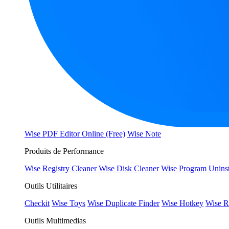
Wise PDF Editor Online (Free)
Wise Note
Produits de Performance
Wise Registry Cleaner
Wise Disk Cleaner
Wise Program Uninst
Outils Utilitaires
Checkit
Wise Toys
Wise Duplicate Finder
Wise Hotkey
Wise R
Outils Multimedias