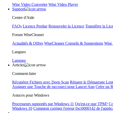
Wise Video Converter
Wise Video Player
Support
Centre d'Aide
FAQs
Licence Perdue
Renouveler la Licence
Transférer la Lic
Forum WiseCleaner
Actualités & Offres
WiseCleaner Conseils & Suggestions
Wise
Langues
Langues
Articles
Comment-faire
Récupérer Fichiers avec Deep Scan
Réparer le Démarrage Len
Assigner une Touche de raccourci pour Lancer App
Créer un 
Astuces pour Windows
Processeurs supportés par Windows 11
Qu'est-ce que TPM?
Co
Windows 10
Comment corriger l'erreur 0xc0000142 de l'applic