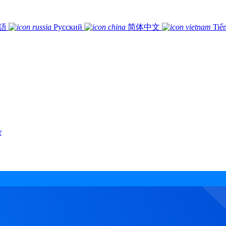
語
Русский
简体中文
Tiế
r