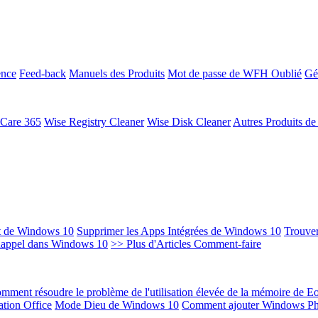
ence
Feed-back
Manuels des Produits
Mot de passe de WFH Oublié
Gé
 Care 365
Wise Registry Cleaner
Wise Disk Cleaner
Autres Produits d
t de Windows 10
Supprimer les Apps Intégrées de Windows 10
Trouver
Rappel dans Windows 10
>> Plus d'Articles Comment-faire
mment résoudre le problème de l'utilisation élevée de la mémoire de 
ation Office
Mode Dieu de Windows 10
Comment ajouter Windows Ph