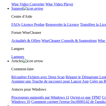
Wise Video Converter
Wise Video Player
Support
Centre d'Aide
FAQs
Licence Perdue
Renouveler la Licence
Transférer la Lic
Forum WiseCleaner
Actualités & Offres
WiseCleaner Conseils & Suggestions
Wise
Langues
Langues
Articles
Comment-faire
Récupérer Fichiers avec Deep Scan
Réparer le Démarrage Len
Assigner une Touche de raccourci pour Lancer App
Créer un 
Astuces pour Windows
Processeurs supportés par Windows 11
Qu'est-ce que TPM?
Co
Windows 10
Comment corriger l'erreur 0xc0000142 de l'applic