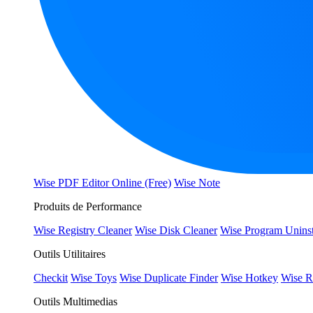
Wise PDF Editor Online (Free)
Wise Note
Produits de Performance
Wise Registry Cleaner
Wise Disk Cleaner
Wise Program Uninst
Outils Utilitaires
Checkit
Wise Toys
Wise Duplicate Finder
Wise Hotkey
Wise R
Outils Multimedias