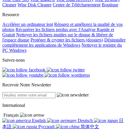
Cleaner
Wise Disk Cleaner
Centre de Téléchargement
Boutique
Resource
Accélérer un ordinateur lent
Réparez et améliorez la qualité de vos
photos
Récupérer les fichiers perdus avec l'Analyse Rapide et
Gratuit
Nettoyer les fichiers inutiles sur le disque & libérer de
l'espace disque
Protéger & crypter les fichiers (dossiers)
Désinstaller
complètement les applications de Windows
Nettoyer le registre du
PC Windows
Suivez-nous
Recevoir Notre Newsletter
International
Français
English
Deutsch
日
本語
Русский
简体中文