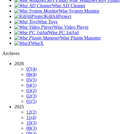
Wise Windows Key Finder
Wise AD Cleaner
Wise System Monitor
KillAliProtect
Wise Toys
Wise Video Player
Wise PC 1stAid
Wise Plugin Manager
WiseX
Archives
2026
07
(4)
06
(4)
05
(5)
04
(1)
03
(2)
02
(3)
01
(5)
2025
12
(2)
11
(4)
10
(3)
09
(3)
08
(4)