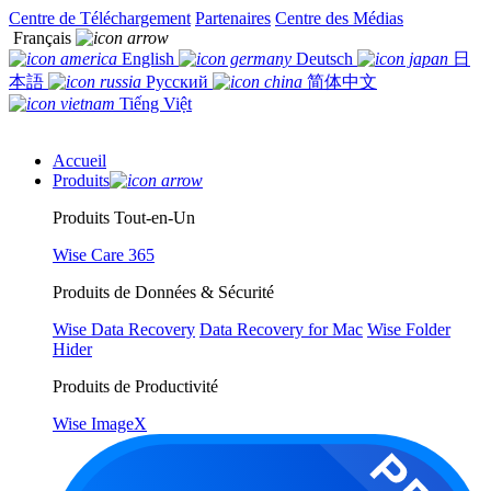
Centre de Téléchargement
Partenaires
Centre des Médias
Français
English
Deutsch
日
本語
Русский
简体中文
Tiếng Việt
Accueil
Produits
Produits Tout-en-Un
Wise Care 365
Produits de Données & Sécurité
Wise Data Recovery
Data Recovery for Mac
Wise Folder
Hider
Produits de Productivité
Wise ImageX