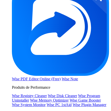
Wise PDF Editor Online (Free)
Wise Note
Produits de Performance
Wise Registry Cleaner
Wise Disk Cleaner
Wise Program
Uninstaller
Wise Memory Optimizer
Wise Game Booster
Wise System Monitor
Wise PC 1stAid
Wise Plugin Manager