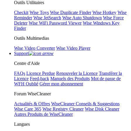
Outils Utilitaires
Checkit
Wise Toys
Wise Duplicate Finder
Wise Hotkey
Wise
Reminder
Wise JetSearch
Wise Auto Shutdown
Wise Force
Deleter
Wise WiFi Password Viewer
Wise Windows Key
Finder
Outils Multimedias
Wise Video Converter
Wise Video Player
Support
Centre d'Aide
FAQs
Licence Perdue
Renouveler la Licence
Transférer la
Licence
Feed-back
Manuels des Produits
Mot de passe de
WFH Oublié
Gérer mon abonnement
Forum WiseCleaner
Actualités & Offres
WiseCleaner Conseils & Suggestions
Wise Care 365
Wise Registry Cleaner
Wise Disk Cleaner
Autres Produits de WiseCleaner
Langues