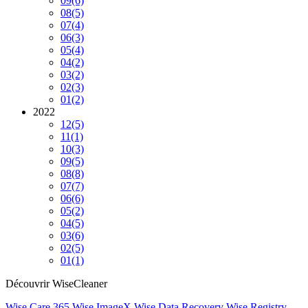
09
(6)
08
(5)
07
(4)
06
(3)
05
(4)
04
(2)
03
(2)
02
(3)
01
(2)
2022
12
(5)
11
(1)
10
(3)
09
(5)
08
(8)
07
(7)
06
(6)
05
(2)
04
(5)
03
(6)
02
(5)
01
(1)
Découvrir WiseCleaner
Wise Care 365
Wise ImageX
Wise Data Recovery
Wise Registry