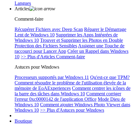
Langues
Articles
Comment-faire
Récupérer Fichiers avec Deep Scan
Réparer le Démarrage
Lent de Windows 10
Supprimer les Apps Intégrées de
Windows 10
Trouver et Supprimer les Photos en Double
Protection des Fichiers Sensibles
Assigner une Touche de
raccourci pour Lancer App
Créer un Rappel dans Windows
10
>> Plus d'Articles Comment-faire
Astuces pour Windows
Processeurs supportés par Windows 11
Qu'est-ce que TPM?
Comment résoudre le problème de l'utilisation élevée de la
mémoire de EoAExperiences
Comment centrer les icônes de
la barre des tâches dans Windows 10
Comment corriger
l'erreur 0xc0000142 de l'application Office
Mode Dieu de
Windows 10
Comment ajouter Windows Photo Viewer dans
Windows 10
>> Plus d'Astuces pour Windows
Boutique