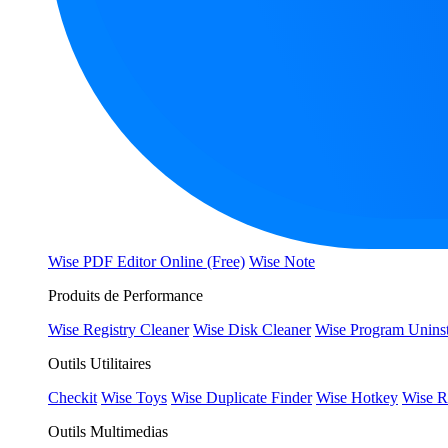
Wise PDF Editor Online (Free)
Wise Note
Produits de Performance
Wise Registry Cleaner
Wise Disk Cleaner
Wise Program Uninst
Outils Utilitaires
Checkit
Wise Toys
Wise Duplicate Finder
Wise Hotkey
Wise R
Outils Multimedias