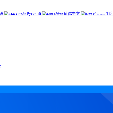
語
Русский
简体中文
Tiế
r