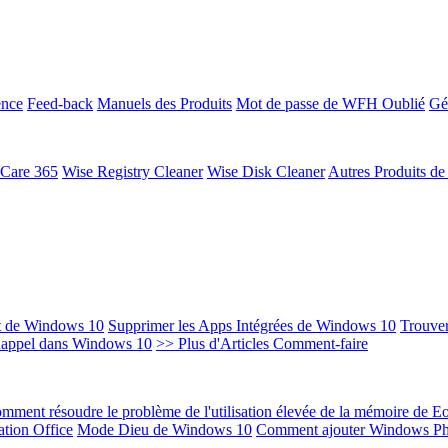
ence
Feed-back
Manuels des Produits
Mot de passe de WFH Oublié
Gé
 Care 365
Wise Registry Cleaner
Wise Disk Cleaner
Autres Produits d
t de Windows 10
Supprimer les Apps Intégrées de Windows 10
Trouver
Rappel dans Windows 10
>> Plus d'Articles Comment-faire
mment résoudre le problème de l'utilisation élevée de la mémoire de 
ation Office
Mode Dieu de Windows 10
Comment ajouter Windows Ph