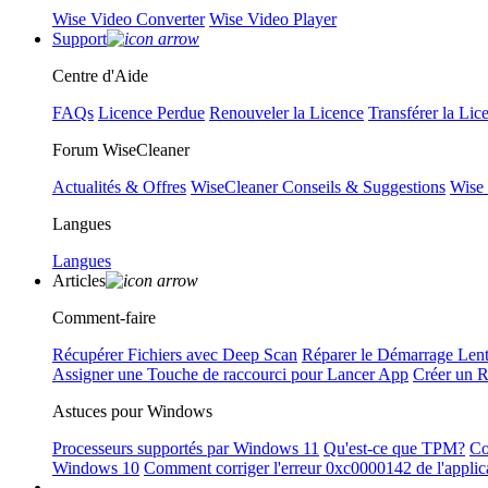
Wise Video Converter
Wise Video Player
Support
Centre d'Aide
FAQs
Licence Perdue
Renouveler la Licence
Transférer la Lic
Forum WiseCleaner
Actualités & Offres
WiseCleaner Conseils & Suggestions
Wise
Langues
Langues
Articles
Comment-faire
Récupérer Fichiers avec Deep Scan
Réparer le Démarrage Len
Assigner une Touche de raccourci pour Lancer App
Créer un 
Astuces pour Windows
Processeurs supportés par Windows 11
Qu'est-ce que TPM?
Co
Windows 10
Comment corriger l'erreur 0xc0000142 de l'applic