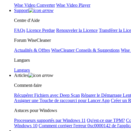
Wise Video Converter
Wise Video Player
Support
Centre d'Aide
FAQs
Licence Perdue
Renouveler la Licence
Transférer la Lic
Forum WiseCleaner
Actualités & Offres
WiseCleaner Conseils & Suggestions
Wise
Langues
Langues
Articles
Comment-faire
Récupérer Fichiers avec Deep Scan
Réparer le Démarrage Len
Assigner une Touche de raccourci pour Lancer App
Créer un 
Astuces pour Windows
Processeurs supportés par Windows 11
Qu'est-ce que TPM?
Co
Windows 10
Comment corriger l'erreur 0xc0000142 de l'applic