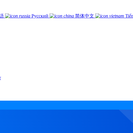
語
Русский
简体中文
Tiế
r