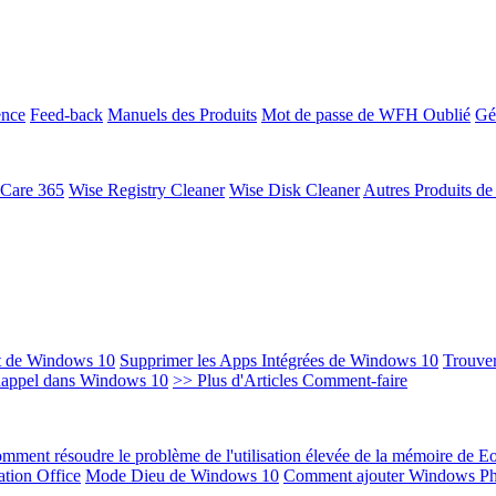
ence
Feed-back
Manuels des Produits
Mot de passe de WFH Oublié
Gé
 Care 365
Wise Registry Cleaner
Wise Disk Cleaner
Autres Produits d
t de Windows 10
Supprimer les Apps Intégrées de Windows 10
Trouver
Rappel dans Windows 10
>> Plus d'Articles Comment-faire
mment résoudre le problème de l'utilisation élevée de la mémoire de 
ation Office
Mode Dieu de Windows 10
Comment ajouter Windows Ph