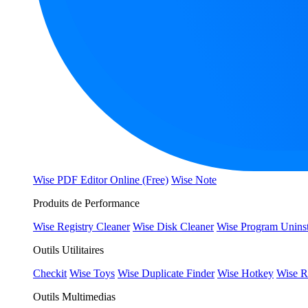
Wise PDF Editor Online (Free)
Wise Note
Produits de Performance
Wise Registry Cleaner
Wise Disk Cleaner
Wise Program Uninst
Outils Utilitaires
Checkit
Wise Toys
Wise Duplicate Finder
Wise Hotkey
Wise R
Outils Multimedias