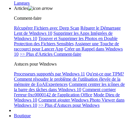
Langues
Articles
Comment-faire
Récupérer Fichiers avec Deep Scan
Réparer le Démarrage
Lent de Windows 10
Supprimer les Apps Intégrées de
Windows 10
Trouver et Supprimer les Photos en Double
Protection des Fichiers Sensibles
Assigner une Touche de
raccourci pour Lancer App
Créer un Rappel dans Windows
10
>> Plus d'Articles Comment-faire
Astuces pour Windows
Processeurs supportés par Windows 11
Qu'est-ce que TPM?
Comment résoudre le problème de l'utilisation élevée de la
mémoire de EoAExperiences
Comment centrer les icônes de
la barre des tâches dans Windows 10
Comment corriger
l'erreur 0xc0000142 de l'application Office
Mode Dieu de
Windows 10
Comment ajouter Windows Photo Viewer dans
Windows 10
>> Plus d'Astuces pour Windows
Boutique