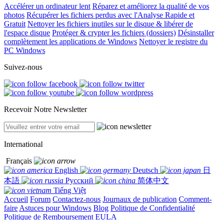
Accélérer un ordinateur lent
Réparez et améliorez la qualité de vos
photos
Récupérer les fichiers perdus avec l'Analyse Rapide et
Gratuit
Nettoyer les fichiers inutiles sur le disque & libérer de
l'espace disque
Protéger & crypter les fichiers (dossiers)
Désinstaller
complètement les applications de Windows
Nettoyer le registre du
PC Windows
Suivez-nous
Recevoir Notre Newsletter
International
Français
English
Deutsch
日
本語
Русский
简体中文
Tiếng Việt
Accueil
Forum
Contactez-nous
Journaux de publication
Comment-
faire
Astuces pour Windows
Blog
Politique de Confidentialité
Politique de Remboursement
EULA