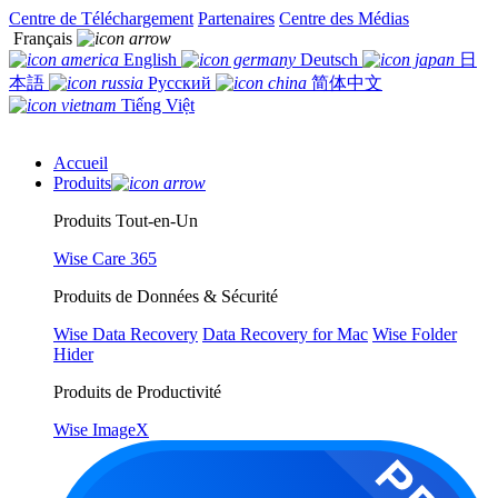
Centre de Téléchargement
Partenaires
Centre des Médias
Français
English
Deutsch
日
本語
Русский
简体中文
Tiếng Việt
Accueil
Produits
Produits Tout-en-Un
Wise Care 365
Produits de Données & Sécurité
Wise Data Recovery
Data Recovery for Mac
Wise Folder
Hider
Produits de Productivité
Wise ImageX