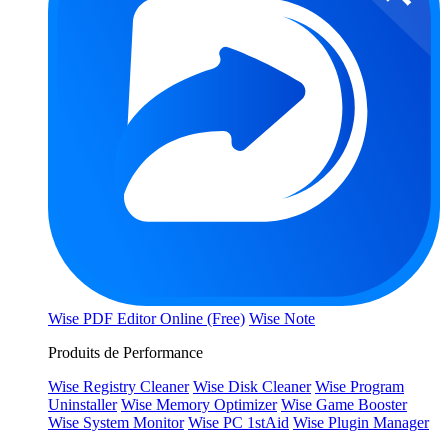
Wise PDF Editor Online (Free)
Wise Note
Produits de Performance
Wise Registry Cleaner
Wise Disk Cleaner
Wise Program
Uninstaller
Wise Memory Optimizer
Wise Game Booster
Wise System Monitor
Wise PC 1stAid
Wise Plugin Manager