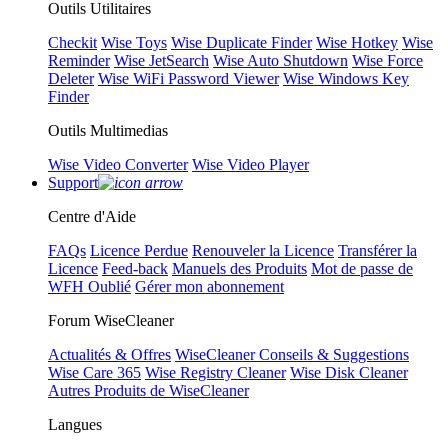
Outils Utilitaires
Checkit
Wise Toys
Wise Duplicate Finder
Wise Hotkey
Wise
Reminder
Wise JetSearch
Wise Auto Shutdown
Wise Force
Deleter
Wise WiFi Password Viewer
Wise Windows Key
Finder
Outils Multimedias
Wise Video Converter
Wise Video Player
Support
Centre d'Aide
FAQs
Licence Perdue
Renouveler la Licence
Transférer la
Licence
Feed-back
Manuels des Produits
Mot de passe de
WFH Oublié
Gérer mon abonnement
Forum WiseCleaner
Actualités & Offres
WiseCleaner Conseils & Suggestions
Wise Care 365
Wise Registry Cleaner
Wise Disk Cleaner
Autres Produits de WiseCleaner
Langues