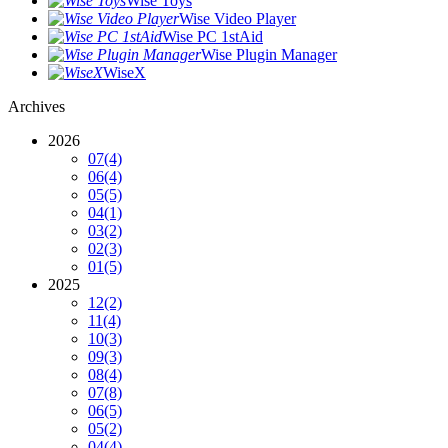
Wise Toys
Wise Video Player
Wise PC 1stAid
Wise Plugin Manager
WiseX
Archives
2026
07
(4)
06
(4)
05
(5)
04
(1)
03
(2)
02
(3)
01
(5)
2025
12
(2)
11
(4)
10
(3)
09
(3)
08
(4)
07
(8)
06
(5)
05
(2)
04
(4)