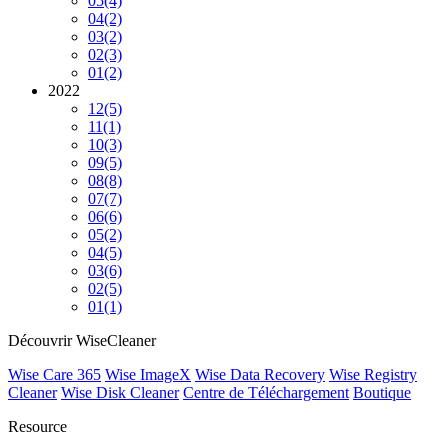
05
(4)
04
(2)
03
(2)
02
(3)
01
(2)
2022
12
(5)
11
(1)
10
(3)
09
(5)
08
(8)
07
(7)
06
(6)
05
(2)
04
(5)
03
(6)
02
(5)
01
(1)
Découvrir WiseCleaner
Wise Care 365
Wise ImageX
Wise Data Recovery
Wise Registry
Cleaner
Wise Disk Cleaner
Centre de Téléchargement
Boutique
Resource