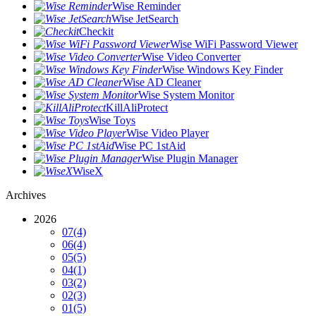
Wise Reminder
Wise JetSearch
Checkit
Wise WiFi Password Viewer
Wise Video Converter
Wise Windows Key Finder
Wise AD Cleaner
Wise System Monitor
KillAliProtect
Wise Toys
Wise Video Player
Wise PC 1stAid
Wise Plugin Manager
WiseX
Archives
2026
07
(4)
06
(4)
05
(5)
04
(1)
03
(2)
02
(3)
01
(5)