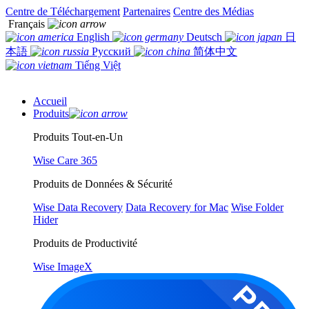
Centre de Téléchargement
Partenaires
Centre des Médias
Français
English
Deutsch
日
本語
Русский
简体中文
Tiếng Việt
Accueil
Produits
Produits Tout-en-Un
Wise Care 365
Produits de Données & Sécurité
Wise Data Recovery
Data Recovery for Mac
Wise Folder
Hider
Produits de Productivité
Wise ImageX