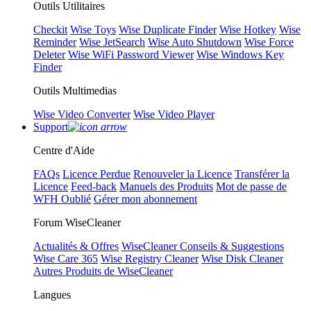
Outils Utilitaires
Checkit
Wise Toys
Wise Duplicate Finder
Wise Hotkey
Wise
Reminder
Wise JetSearch
Wise Auto Shutdown
Wise Force
Deleter
Wise WiFi Password Viewer
Wise Windows Key
Finder
Outils Multimedias
Wise Video Converter
Wise Video Player
Support
Centre d'Aide
FAQs
Licence Perdue
Renouveler la Licence
Transférer la
Licence
Feed-back
Manuels des Produits
Mot de passe de
WFH Oublié
Gérer mon abonnement
Forum WiseCleaner
Actualités & Offres
WiseCleaner Conseils & Suggestions
Wise Care 365
Wise Registry Cleaner
Wise Disk Cleaner
Autres Produits de WiseCleaner
Langues