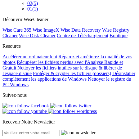
02
(5)
01
(1)
Découvrir WiseCleaner
Wise Care 365
Wise ImageX
Wise Data Recovery
Wise Registry
Cleaner
Wise Disk Cleaner
Centre de Téléchargement
Boutique
Resource
Accélérer un ordinateur lent
Réparez et améliorez la qualité de vos
photos
Récupérer les fichiers perdus avec l'Analyse Rapide et
Gratuit
Nettoyer les fichiers inutiles sur le disque & libérer de
l'espace disque
Protéger & crypter les fichiers (dossiers)
Désinstaller
complètement les applications de Windows
Nettoyer le registre du
PC Windows
Suivez-nous
Recevoir Notre Newsletter