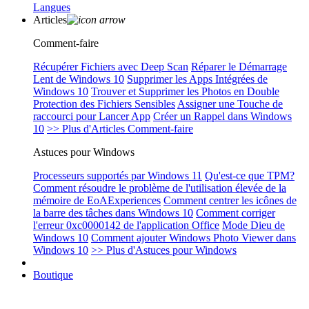
Langues
Articles
Comment-faire
Récupérer Fichiers avec Deep Scan
Réparer le Démarrage
Lent de Windows 10
Supprimer les Apps Intégrées de
Windows 10
Trouver et Supprimer les Photos en Double
Protection des Fichiers Sensibles
Assigner une Touche de
raccourci pour Lancer App
Créer un Rappel dans Windows
10
>> Plus d'Articles Comment-faire
Astuces pour Windows
Processeurs supportés par Windows 11
Qu'est-ce que TPM?
Comment résoudre le problème de l'utilisation élevée de la
mémoire de EoAExperiences
Comment centrer les icônes de
la barre des tâches dans Windows 10
Comment corriger
l'erreur 0xc0000142 de l'application Office
Mode Dieu de
Windows 10
Comment ajouter Windows Photo Viewer dans
Windows 10
>> Plus d'Astuces pour Windows
Boutique