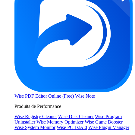
Wise PDF Editor Online (Free)
Wise Note
Produits de Performance
Wise Registry Cleaner
Wise Disk Cleaner
Wise Program
Uninstaller
Wise Memory Optimizer
Wise Game Booster
Wise System Monitor
Wise PC 1stAid
Wise Plugin Manager