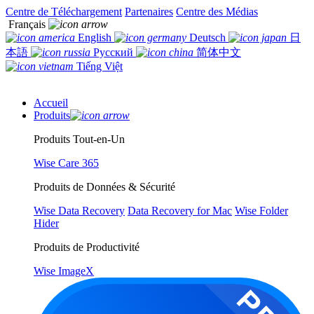
Centre de Téléchargement
Partenaires
Centre des Médias
Français
English
Deutsch
日
本語
Русский
简体中文
Tiếng Việt
Accueil
Produits
Produits Tout-en-Un
Wise Care 365
Produits de Données & Sécurité
Wise Data Recovery
Data Recovery for Mac
Wise Folder
Hider
Produits de Productivité
Wise ImageX