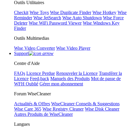
Outils Utilitaires
Checkit
Wise Toys
Wise Duplicate Finder
Wise Hotkey
Wise
Reminder
Wise JetSearch
Wise Auto Shutdown
Wise Force
Deleter
Wise WiFi Password Viewer
Wise Windows Key
Finder
Outils Multimedias
Wise Video Converter
Wise Video Player
Support
Centre d'Aide
FAQs
Licence Perdue
Renouveler la Licence
Transférer la
Licence
Feed-back
Manuels des Produits
Mot de passe de
WFH Oublié
Gérer mon abonnement
Forum WiseCleaner
Actualités & Offres
WiseCleaner Conseils & Suggestions
Wise Care 365
Wise Registry Cleaner
Wise Disk Cleaner
Autres Produits de WiseCleaner
Langues