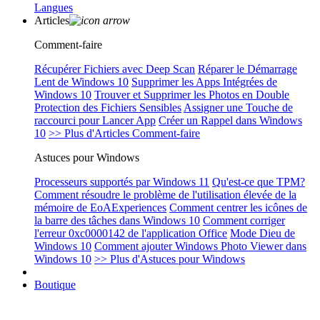
Langues
Articles
Comment-faire
Récupérer Fichiers avec Deep Scan
Réparer le Démarrage
Lent de Windows 10
Supprimer les Apps Intégrées de
Windows 10
Trouver et Supprimer les Photos en Double
Protection des Fichiers Sensibles
Assigner une Touche de
raccourci pour Lancer App
Créer un Rappel dans Windows
10
>> Plus d'Articles Comment-faire
Astuces pour Windows
Processeurs supportés par Windows 11
Qu'est-ce que TPM?
Comment résoudre le problème de l'utilisation élevée de la
mémoire de EoAExperiences
Comment centrer les icônes de
la barre des tâches dans Windows 10
Comment corriger
l'erreur 0xc0000142 de l'application Office
Mode Dieu de
Windows 10
Comment ajouter Windows Photo Viewer dans
Windows 10
>> Plus d'Astuces pour Windows
Boutique