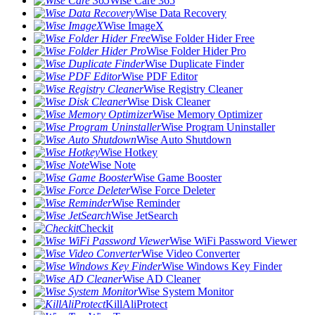
Wise Care 365
Wise Data Recovery
Wise ImageX
Wise Folder Hider Free
Wise Folder Hider Pro
Wise Duplicate Finder
Wise PDF Editor
Wise Registry Cleaner
Wise Disk Cleaner
Wise Memory Optimizer
Wise Program Uninstaller
Wise Auto Shutdown
Wise Hotkey
Wise Note
Wise Game Booster
Wise Force Deleter
Wise Reminder
Wise JetSearch
Checkit
Wise WiFi Password Viewer
Wise Video Converter
Wise Windows Key Finder
Wise AD Cleaner
Wise System Monitor
KillAliProtect