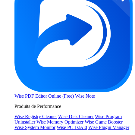
Wise PDF Editor Online (Free)
Wise Note
Produits de Performance
Wise Registry Cleaner
Wise Disk Cleaner
Wise Program
Uninstaller
Wise Memory Optimizer
Wise Game Booster
Wise System Monitor
Wise PC 1stAid
Wise Plugin Manager