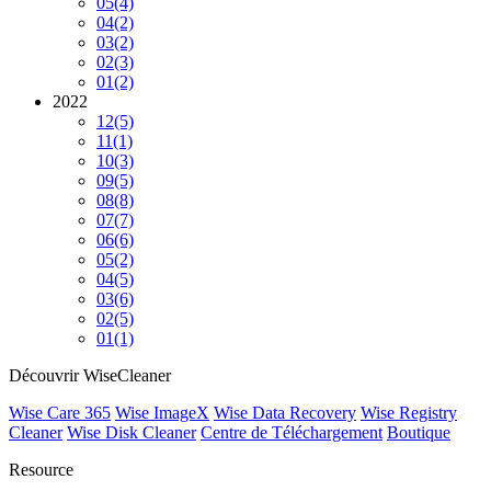
05
(4)
04
(2)
03
(2)
02
(3)
01
(2)
2022
12
(5)
11
(1)
10
(3)
09
(5)
08
(8)
07
(7)
06
(6)
05
(2)
04
(5)
03
(6)
02
(5)
01
(1)
Découvrir WiseCleaner
Wise Care 365
Wise ImageX
Wise Data Recovery
Wise Registry
Cleaner
Wise Disk Cleaner
Centre de Téléchargement
Boutique
Resource