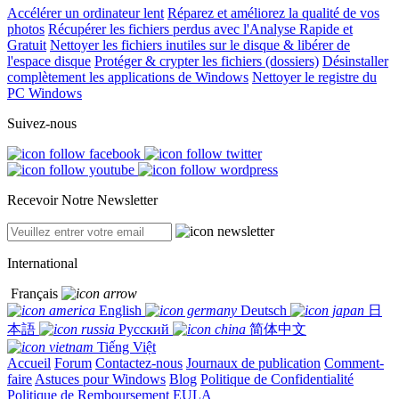
Accélérer un ordinateur lent
Réparez et améliorez la qualité de vos
photos
Récupérer les fichiers perdus avec l'Analyse Rapide et
Gratuit
Nettoyer les fichiers inutiles sur le disque & libérer de
l'espace disque
Protéger & crypter les fichiers (dossiers)
Désinstaller
complètement les applications de Windows
Nettoyer le registre du
PC Windows
Suivez-nous
Recevoir Notre Newsletter
International
Français
English
Deutsch
日
本語
Русский
简体中文
Tiếng Việt
Accueil
Forum
Contactez-nous
Journaux de publication
Comment-
faire
Astuces pour Windows
Blog
Politique de Confidentialité
Politique de Remboursement
EULA