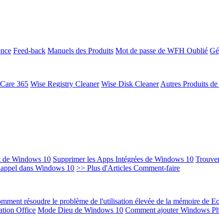
ence
Feed-back
Manuels des Produits
Mot de passe de WFH Oublié
Gé
 Care 365
Wise Registry Cleaner
Wise Disk Cleaner
Autres Produits d
t de Windows 10
Supprimer les Apps Intégrées de Windows 10
Trouver
Rappel dans Windows 10
>> Plus d'Articles Comment-faire
mment résoudre le problème de l'utilisation élevée de la mémoire de 
ation Office
Mode Dieu de Windows 10
Comment ajouter Windows Ph