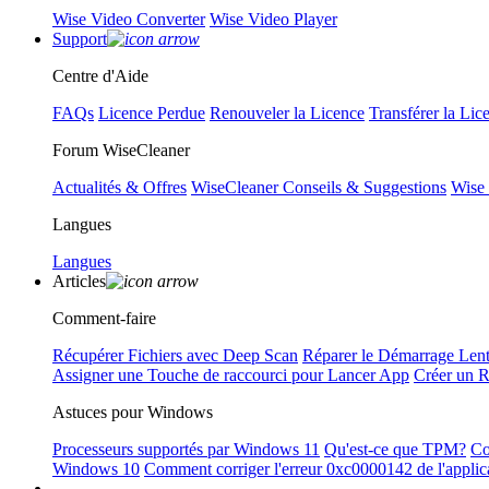
Wise Video Converter
Wise Video Player
Support
Centre d'Aide
FAQs
Licence Perdue
Renouveler la Licence
Transférer la Lic
Forum WiseCleaner
Actualités & Offres
WiseCleaner Conseils & Suggestions
Wise
Langues
Langues
Articles
Comment-faire
Récupérer Fichiers avec Deep Scan
Réparer le Démarrage Len
Assigner une Touche de raccourci pour Lancer App
Créer un 
Astuces pour Windows
Processeurs supportés par Windows 11
Qu'est-ce que TPM?
Co
Windows 10
Comment corriger l'erreur 0xc0000142 de l'applic