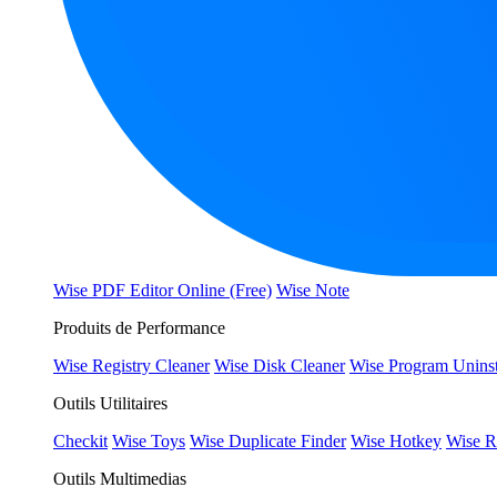
Wise PDF Editor Online (Free)
Wise Note
Produits de Performance
Wise Registry Cleaner
Wise Disk Cleaner
Wise Program Uninst
Outils Utilitaires
Checkit
Wise Toys
Wise Duplicate Finder
Wise Hotkey
Wise R
Outils Multimedias