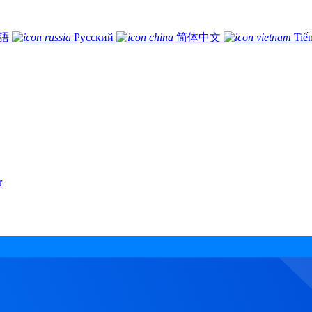
語
Русский
简体中文
Tiế
r