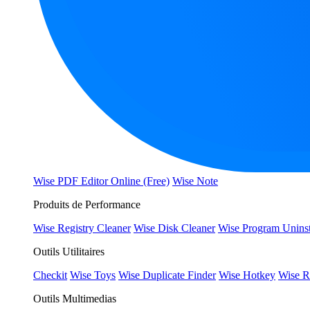
Wise PDF Editor Online (Free)
Wise Note
Produits de Performance
Wise Registry Cleaner
Wise Disk Cleaner
Wise Program Uninst
Outils Utilitaires
Checkit
Wise Toys
Wise Duplicate Finder
Wise Hotkey
Wise R
Outils Multimedias