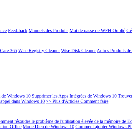
ence
Feed-back
Manuels des Produits
Mot de passe de WFH Oublié
Gé
 Care 365
Wise Registry Cleaner
Wise Disk Cleaner
Autres Produits d
t de Windows 10
Supprimer les Apps Intégrées de Windows 10
Trouver
Rappel dans Windows 10
>> Plus d'Articles Comment-faire
mment résoudre le problème de l'utilisation élevée de la mémoire de 
ation Office
Mode Dieu de Windows 10
Comment ajouter Windows Ph