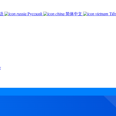
語
Русский
简体中文
Tiế
r