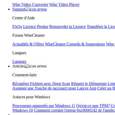
Wise Video Converter
Wise Video Player
Support
Centre d'Aide
FAQs
Licence Perdue
Renouveler la Licence
Transférer la Lic
Forum WiseCleaner
Actualités & Offres
WiseCleaner Conseils & Suggestions
Wise
Langues
Langues
Articles
Comment-faire
Récupérer Fichiers avec Deep Scan
Réparer le Démarrage Len
Assigner une Touche de raccourci pour Lancer App
Créer un 
Astuces pour Windows
Processeurs supportés par Windows 11
Qu'est-ce que TPM?
Co
Windows 10
Comment corriger l'erreur 0xc0000142 de l'applic