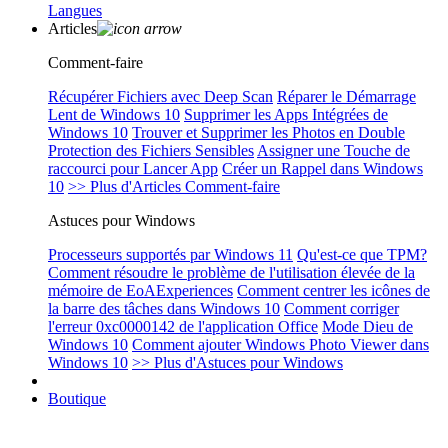
Langues
Articles
Comment-faire
Récupérer Fichiers avec Deep Scan
Réparer le Démarrage
Lent de Windows 10
Supprimer les Apps Intégrées de
Windows 10
Trouver et Supprimer les Photos en Double
Protection des Fichiers Sensibles
Assigner une Touche de
raccourci pour Lancer App
Créer un Rappel dans Windows
10
>> Plus d'Articles Comment-faire
Astuces pour Windows
Processeurs supportés par Windows 11
Qu'est-ce que TPM?
Comment résoudre le problème de l'utilisation élevée de la
mémoire de EoAExperiences
Comment centrer les icônes de
la barre des tâches dans Windows 10
Comment corriger
l'erreur 0xc0000142 de l'application Office
Mode Dieu de
Windows 10
Comment ajouter Windows Photo Viewer dans
Windows 10
>> Plus d'Astuces pour Windows
Boutique