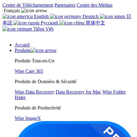
Centre de Téléchargement
Partenaires
Centre des Médias
Français
English
Deutsch
日
本語
Русский
简体中文
Tiếng Việt
Accueil
Produits
Produits Tout-en-Un
Wise Care 365
Produits de Données & Sécurité
Wise Data Recovery
Data Recovery for Mac
Wise Folder
Hider
Produits de Productivité
Wise ImageX