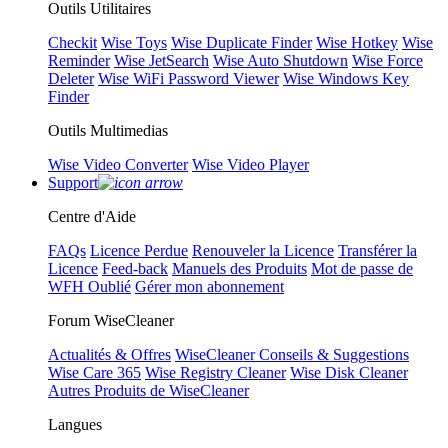
Outils Utilitaires
Checkit
Wise Toys
Wise Duplicate Finder
Wise Hotkey
Wise
Reminder
Wise JetSearch
Wise Auto Shutdown
Wise Force
Deleter
Wise WiFi Password Viewer
Wise Windows Key
Finder
Outils Multimedias
Wise Video Converter
Wise Video Player
Support
Centre d'Aide
FAQs
Licence Perdue
Renouveler la Licence
Transférer la
Licence
Feed-back
Manuels des Produits
Mot de passe de
WFH Oublié
Gérer mon abonnement
Forum WiseCleaner
Actualités & Offres
WiseCleaner Conseils & Suggestions
Wise Care 365
Wise Registry Cleaner
Wise Disk Cleaner
Autres Produits de WiseCleaner
Langues