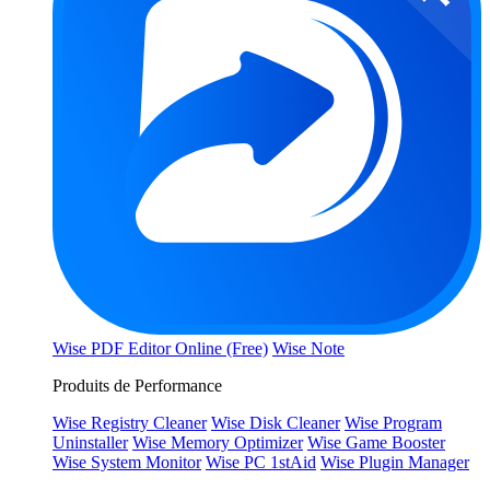
Wise PDF Editor Online (Free)
Wise Note
Produits de Performance
Wise Registry Cleaner
Wise Disk Cleaner
Wise Program
Uninstaller
Wise Memory Optimizer
Wise Game Booster
Wise System Monitor
Wise PC 1stAid
Wise Plugin Manager