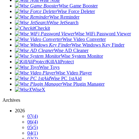
Wise Note
Wise Game Booster
Wise Force Deleter
Wise Reminder
Wise JetSearch
Checkit
Wise WiFi Password Viewer
Wise Video Converter
Wise Windows Key Finder
Wise AD Cleaner
Wise System Monitor
KillAliProtect
Wise Toys
Wise Video Player
Wise PC 1stAid
Wise Plugin Manager
WiseX
Archives
2026
07
(4)
06
(4)
05
(5)
04
(1)
03
(2)