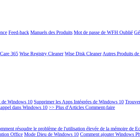
ence
Feed-back
Manuels des Produits
Mot de passe de WFH Oublié
Gé
 Care 365
Wise Registry Cleaner
Wise Disk Cleaner
Autres Produits d
t de Windows 10
Supprimer les Apps Intégrées de Windows 10
Trouver
Rappel dans Windows 10
>> Plus d'Articles Comment-faire
mment résoudre le problème de l'utilisation élevée de la mémoire de 
ation Office
Mode Dieu de Windows 10
Comment ajouter Windows Ph