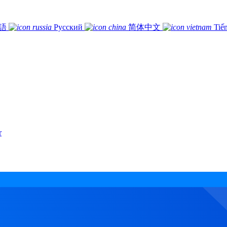
語
Русский
简体中文
Tiế
r