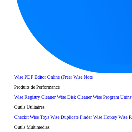
Wise PDF Editor Online (Free)
Wise Note
Produits de Performance
Wise Registry Cleaner
Wise Disk Cleaner
Wise Program Uninst
Outils Utilitaires
Checkit
Wise Toys
Wise Duplicate Finder
Wise Hotkey
Wise R
Outils Multimedias