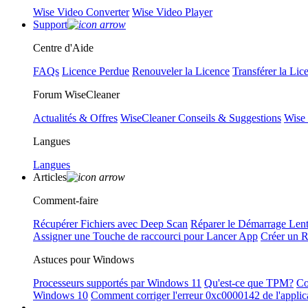
Wise Video Converter
Wise Video Player
Support
Centre d'Aide
FAQs
Licence Perdue
Renouveler la Licence
Transférer la Lic
Forum WiseCleaner
Actualités & Offres
WiseCleaner Conseils & Suggestions
Wise
Langues
Langues
Articles
Comment-faire
Récupérer Fichiers avec Deep Scan
Réparer le Démarrage Len
Assigner une Touche de raccourci pour Lancer App
Créer un 
Astuces pour Windows
Processeurs supportés par Windows 11
Qu'est-ce que TPM?
Co
Windows 10
Comment corriger l'erreur 0xc0000142 de l'applic