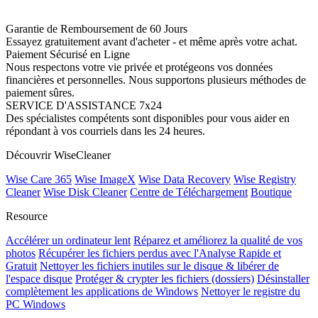
Garantie de Remboursement de 60 Jours
Essayez gratuitement avant d'acheter - et même après votre achat.
Paiement Sécurisé en Ligne
Nous respectons votre vie privée et protégeons vos données
financières et personnelles. Nous supportons plusieurs méthodes de
paiement sûres.
SERVICE D'ASSISTANCE 7x24
Des spécialistes compétents sont disponibles pour vous aider en
répondant à vos courriels dans les 24 heures.
Découvrir WiseCleaner
Wise Care 365
Wise ImageX
Wise Data Recovery
Wise Registry
Cleaner
Wise Disk Cleaner
Centre de Téléchargement
Boutique
Resource
Accélérer un ordinateur lent
Réparez et améliorez la qualité de vos
photos
Récupérer les fichiers perdus avec l'Analyse Rapide et
Gratuit
Nettoyer les fichiers inutiles sur le disque & libérer de
l'espace disque
Protéger & crypter les fichiers (dossiers)
Désinstaller
complètement les applications de Windows
Nettoyer le registre du
PC Windows