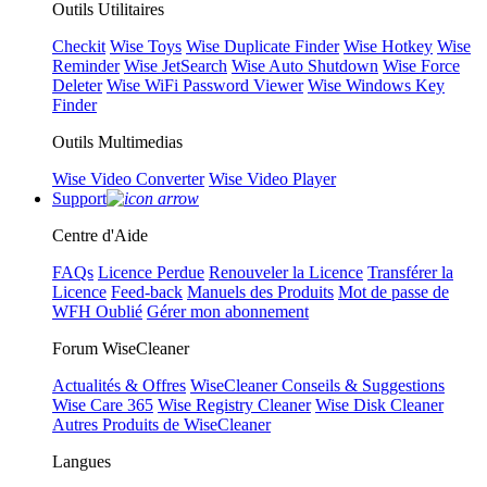
Outils Utilitaires
Checkit
Wise Toys
Wise Duplicate Finder
Wise Hotkey
Wise
Reminder
Wise JetSearch
Wise Auto Shutdown
Wise Force
Deleter
Wise WiFi Password Viewer
Wise Windows Key
Finder
Outils Multimedias
Wise Video Converter
Wise Video Player
Support
Centre d'Aide
FAQs
Licence Perdue
Renouveler la Licence
Transférer la
Licence
Feed-back
Manuels des Produits
Mot de passe de
WFH Oublié
Gérer mon abonnement
Forum WiseCleaner
Actualités & Offres
WiseCleaner Conseils & Suggestions
Wise Care 365
Wise Registry Cleaner
Wise Disk Cleaner
Autres Produits de WiseCleaner
Langues