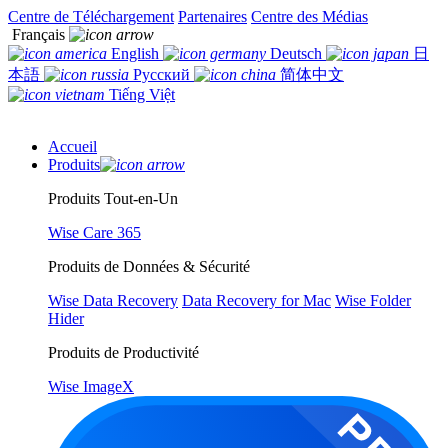
Centre de Téléchargement
Partenaires
Centre des Médias
Français
English
Deutsch
日
本語
Русский
简体中文
Tiếng Việt
Accueil
Produits
Produits Tout-en-Un
Wise Care 365
Produits de Données & Sécurité
Wise Data Recovery
Data Recovery for Mac
Wise Folder
Hider
Produits de Productivité
Wise ImageX