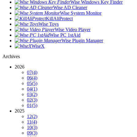
Wise Windows Key Finder
Wise AD Cleaner
Wise System Monitor
KillAliProtect
Wise Toys
Wise Video Player
Wise PC 1stAid
Wise Plugin Manager
WiseX
Archives
2026
07
(4)
06
(4)
05
(5)
04
(1)
03
(2)
02
(3)
01
(5)
2025
12
(2)
11
(4)
10
(3)
09
(3)