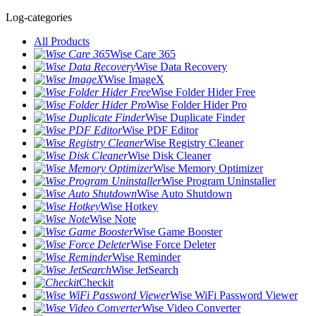
Log-categories
All Products
Wise Care 365
Wise Data Recovery
Wise ImageX
Wise Folder Hider Free
Wise Folder Hider Pro
Wise Duplicate Finder
Wise PDF Editor
Wise Registry Cleaner
Wise Disk Cleaner
Wise Memory Optimizer
Wise Program Uninstaller
Wise Auto Shutdown
Wise Hotkey
Wise Note
Wise Game Booster
Wise Force Deleter
Wise Reminder
Wise JetSearch
Checkit
Wise WiFi Password Viewer
Wise Video Converter