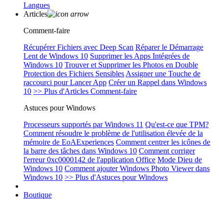
Langues
Articles
Comment-faire
Récupérer Fichiers avec Deep Scan
Réparer le Démarrage
Lent de Windows 10
Supprimer les Apps Intégrées de
Windows 10
Trouver et Supprimer les Photos en Double
Protection des Fichiers Sensibles
Assigner une Touche de
raccourci pour Lancer App
Créer un Rappel dans Windows
10
>> Plus d'Articles Comment-faire
Astuces pour Windows
Processeurs supportés par Windows 11
Qu'est-ce que TPM?
Comment résoudre le problème de l'utilisation élevée de la
mémoire de EoAExperiences
Comment centrer les icônes de
la barre des tâches dans Windows 10
Comment corriger
l'erreur 0xc0000142 de l'application Office
Mode Dieu de
Windows 10
Comment ajouter Windows Photo Viewer dans
Windows 10
>> Plus d'Astuces pour Windows
Boutique