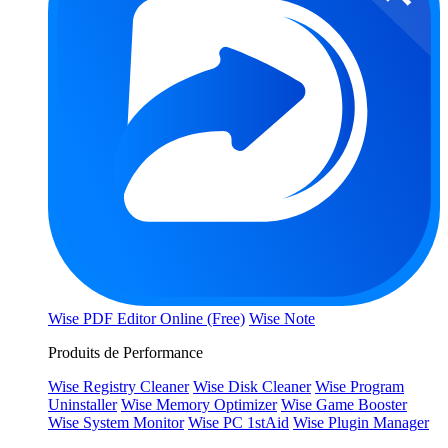
Wise PDF Editor Online (Free)
Wise Note
Produits de Performance
Wise Registry Cleaner
Wise Disk Cleaner
Wise Program
Uninstaller
Wise Memory Optimizer
Wise Game Booster
Wise System Monitor
Wise PC 1stAid
Wise Plugin Manager