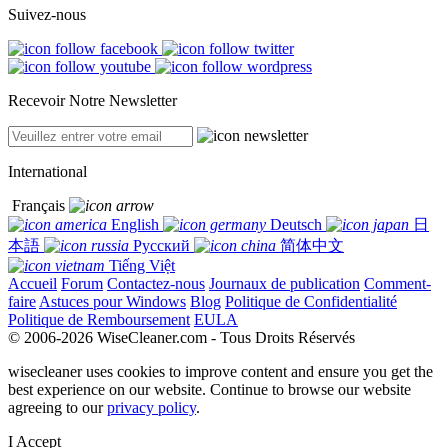
Suivez-nous
Recevoir Notre Newsletter
International
Français
English
Deutsch
日
本語
Русский
简体中文
Tiếng Việt
Accueil
Forum
Contactez-nous
Journaux de publication
Comment-
faire
Astuces pour Windows
Blog
Politique de Confidentialité
Politique de Remboursement
EULA
© 2006-2026 WiseCleaner.com - Tous Droits Réservés
wisecleaner uses cookies to improve content and ensure you get the
best experience on our website. Continue to browse our website
agreeing to our
privacy policy
.
I Accept