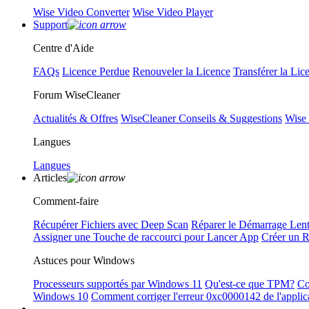
Wise Video Converter
Wise Video Player
Support
Centre d'Aide
FAQs
Licence Perdue
Renouveler la Licence
Transférer la Lic
Forum WiseCleaner
Actualités & Offres
WiseCleaner Conseils & Suggestions
Wise
Langues
Langues
Articles
Comment-faire
Récupérer Fichiers avec Deep Scan
Réparer le Démarrage Len
Assigner une Touche de raccourci pour Lancer App
Créer un 
Astuces pour Windows
Processeurs supportés par Windows 11
Qu'est-ce que TPM?
Co
Windows 10
Comment corriger l'erreur 0xc0000142 de l'applic