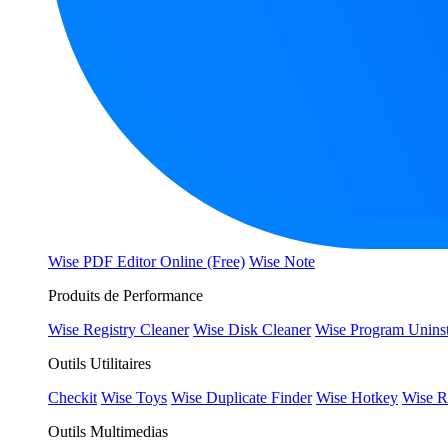
Wise PDF Editor Online (Free)
Wise Note
Produits de Performance
Wise Registry Cleaner
Wise Disk Cleaner
Wise Program Uninst
Outils Utilitaires
Checkit
Wise Toys
Wise Duplicate Finder
Wise Hotkey
Wise R
Outils Multimedias