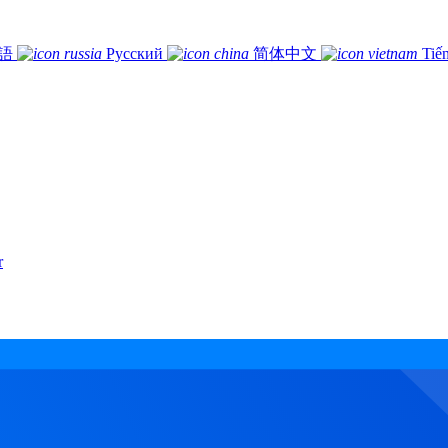
語
Русский
简体中文
Tiế
r