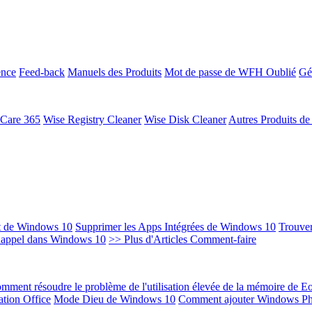
ence
Feed-back
Manuels des Produits
Mot de passe de WFH Oublié
Gé
 Care 365
Wise Registry Cleaner
Wise Disk Cleaner
Autres Produits d
t de Windows 10
Supprimer les Apps Intégrées de Windows 10
Trouver
Rappel dans Windows 10
>> Plus d'Articles Comment-faire
mment résoudre le problème de l'utilisation élevée de la mémoire de 
ation Office
Mode Dieu de Windows 10
Comment ajouter Windows Ph