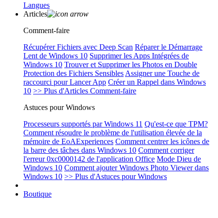
Langues
Articles
Comment-faire
Récupérer Fichiers avec Deep Scan
Réparer le Démarrage
Lent de Windows 10
Supprimer les Apps Intégrées de
Windows 10
Trouver et Supprimer les Photos en Double
Protection des Fichiers Sensibles
Assigner une Touche de
raccourci pour Lancer App
Créer un Rappel dans Windows
10
>> Plus d'Articles Comment-faire
Astuces pour Windows
Processeurs supportés par Windows 11
Qu'est-ce que TPM?
Comment résoudre le problème de l'utilisation élevée de la
mémoire de EoAExperiences
Comment centrer les icônes de
la barre des tâches dans Windows 10
Comment corriger
l'erreur 0xc0000142 de l'application Office
Mode Dieu de
Windows 10
Comment ajouter Windows Photo Viewer dans
Windows 10
>> Plus d'Astuces pour Windows
Boutique