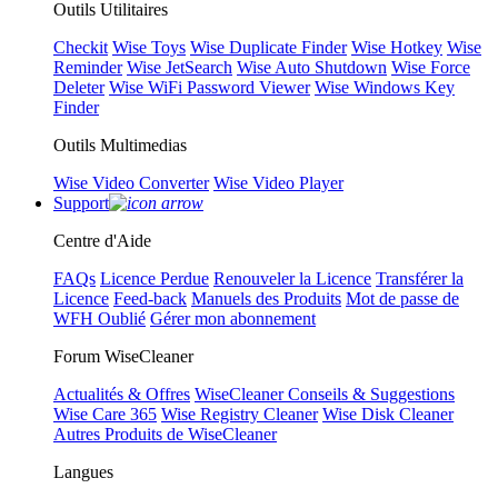
Outils Utilitaires
Checkit
Wise Toys
Wise Duplicate Finder
Wise Hotkey
Wise
Reminder
Wise JetSearch
Wise Auto Shutdown
Wise Force
Deleter
Wise WiFi Password Viewer
Wise Windows Key
Finder
Outils Multimedias
Wise Video Converter
Wise Video Player
Support
Centre d'Aide
FAQs
Licence Perdue
Renouveler la Licence
Transférer la
Licence
Feed-back
Manuels des Produits
Mot de passe de
WFH Oublié
Gérer mon abonnement
Forum WiseCleaner
Actualités & Offres
WiseCleaner Conseils & Suggestions
Wise Care 365
Wise Registry Cleaner
Wise Disk Cleaner
Autres Produits de WiseCleaner
Langues