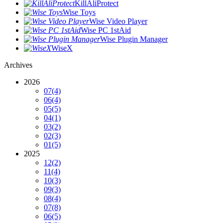
KillAliProtect
Wise Toys
Wise Video Player
Wise PC 1stAid
Wise Plugin Manager
WiseX
Archives
2026
07
(4)
06
(4)
05
(5)
04
(1)
03
(2)
02
(3)
01
(5)
2025
12
(2)
11
(4)
10
(3)
09
(3)
08
(4)
07
(8)
06
(5)