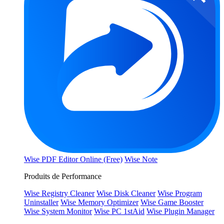
Wise PDF Editor Online (Free)
Wise Note
Produits de Performance
Wise Registry Cleaner
Wise Disk Cleaner
Wise Program
Uninstaller
Wise Memory Optimizer
Wise Game Booster
Wise System Monitor
Wise PC 1stAid
Wise Plugin Manager