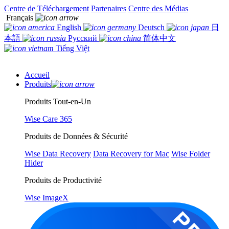
Centre de Téléchargement
Partenaires
Centre des Médias
Français
English
Deutsch
日
本語
Русский
简体中文
Tiếng Việt
Accueil
Produits
Produits Tout-en-Un
Wise Care 365
Produits de Données & Sécurité
Wise Data Recovery
Data Recovery for Mac
Wise Folder
Hider
Produits de Productivité
Wise ImageX