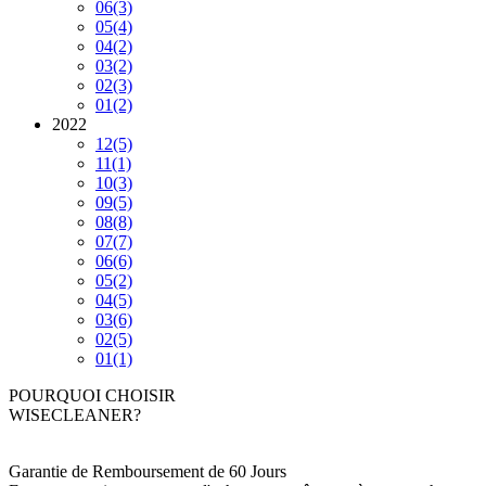
06
(3)
05
(4)
04
(2)
03
(2)
02
(3)
01
(2)
2022
12
(5)
11
(1)
10
(3)
09
(5)
08
(8)
07
(7)
06
(6)
05
(2)
04
(5)
03
(6)
02
(5)
01
(1)
POURQUOI CHOISIR
WISECLEANER?
Garantie de Remboursement de 60 Jours