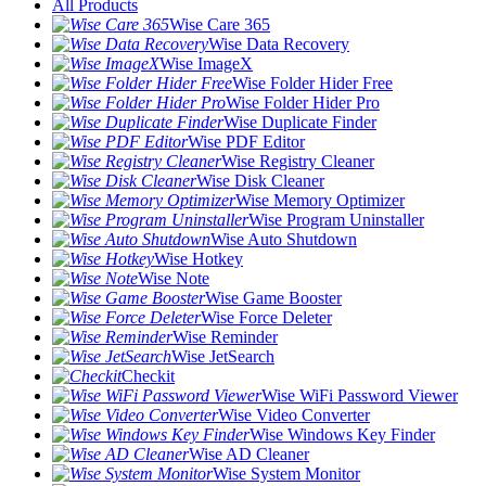
All Products
Wise Care 365
Wise Data Recovery
Wise ImageX
Wise Folder Hider Free
Wise Folder Hider Pro
Wise Duplicate Finder
Wise PDF Editor
Wise Registry Cleaner
Wise Disk Cleaner
Wise Memory Optimizer
Wise Program Uninstaller
Wise Auto Shutdown
Wise Hotkey
Wise Note
Wise Game Booster
Wise Force Deleter
Wise Reminder
Wise JetSearch
Checkit
Wise WiFi Password Viewer
Wise Video Converter
Wise Windows Key Finder
Wise AD Cleaner
Wise System Monitor