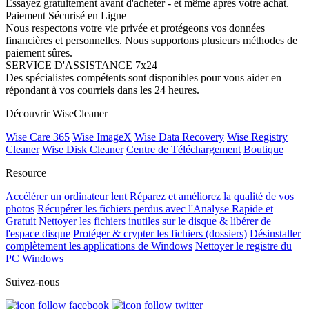
Essayez gratuitement avant d'acheter - et même après votre achat.
Paiement Sécurisé en Ligne
Nous respectons votre vie privée et protégeons vos données
financières et personnelles. Nous supportons plusieurs méthodes de
paiement sûres.
SERVICE D'ASSISTANCE 7x24
Des spécialistes compétents sont disponibles pour vous aider en
répondant à vos courriels dans les 24 heures.
Découvrir WiseCleaner
Wise Care 365
Wise ImageX
Wise Data Recovery
Wise Registry
Cleaner
Wise Disk Cleaner
Centre de Téléchargement
Boutique
Resource
Accélérer un ordinateur lent
Réparez et améliorez la qualité de vos
photos
Récupérer les fichiers perdus avec l'Analyse Rapide et
Gratuit
Nettoyer les fichiers inutiles sur le disque & libérer de
l'espace disque
Protéger & crypter les fichiers (dossiers)
Désinstaller
complètement les applications de Windows
Nettoyer le registre du
PC Windows
Suivez-nous