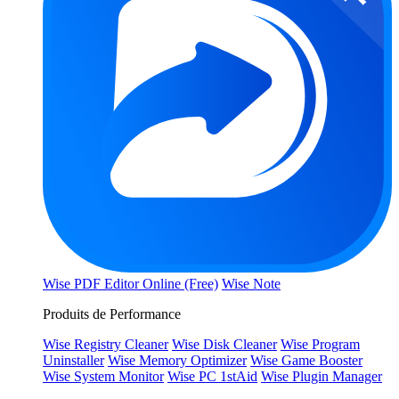
Wise PDF Editor Online (Free)
Wise Note
Produits de Performance
Wise Registry Cleaner
Wise Disk Cleaner
Wise Program
Uninstaller
Wise Memory Optimizer
Wise Game Booster
Wise System Monitor
Wise PC 1stAid
Wise Plugin Manager