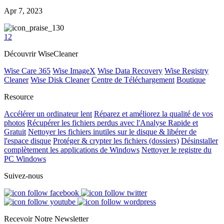
Apr 7, 2023
30
1
2
Découvrir WiseCleaner
Wise Care 365
Wise ImageX
Wise Data Recovery
Wise Registry
Cleaner
Wise Disk Cleaner
Centre de Téléchargement
Boutique
Resource
Accélérer un ordinateur lent
Réparez et améliorez la qualité de vos
photos
Récupérer les fichiers perdus avec l'Analyse Rapide et
Gratuit
Nettoyer les fichiers inutiles sur le disque & libérer de
l'espace disque
Protéger & crypter les fichiers (dossiers)
Désinstaller
complètement les applications de Windows
Nettoyer le registre du
PC Windows
Suivez-nous
Recevoir Notre Newsletter