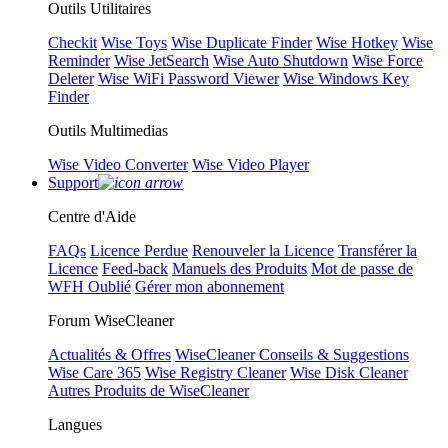
Outils Utilitaires
Checkit
Wise Toys
Wise Duplicate Finder
Wise Hotkey
Wise
Reminder
Wise JetSearch
Wise Auto Shutdown
Wise Force
Deleter
Wise WiFi Password Viewer
Wise Windows Key
Finder
Outils Multimedias
Wise Video Converter
Wise Video Player
Support
Centre d'Aide
FAQs
Licence Perdue
Renouveler la Licence
Transférer la
Licence
Feed-back
Manuels des Produits
Mot de passe de
WFH Oublié
Gérer mon abonnement
Forum WiseCleaner
Actualités & Offres
WiseCleaner Conseils & Suggestions
Wise Care 365
Wise Registry Cleaner
Wise Disk Cleaner
Autres Produits de WiseCleaner
Langues