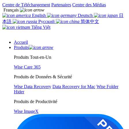
Centre de Téléchargement
Partenaires
Centre des Médias
Français
English
Deutsch
日
本語
Русский
简体中文
Tiếng Việt
Accueil
Produits
Produits Tout-en-Un
Wise Care 365
Produits de Données & Sécurité
Wise Data Recovery
Data Recovery for Mac
Wise Folder
Hider
Produits de Productivité
Wise ImageX