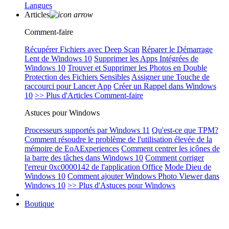
Langues
Articles
Comment-faire
Récupérer Fichiers avec Deep Scan
Réparer le Démarrage
Lent de Windows 10
Supprimer les Apps Intégrées de
Windows 10
Trouver et Supprimer les Photos en Double
Protection des Fichiers Sensibles
Assigner une Touche de
raccourci pour Lancer App
Créer un Rappel dans Windows
10
>> Plus d'Articles Comment-faire
Astuces pour Windows
Processeurs supportés par Windows 11
Qu'est-ce que TPM?
Comment résoudre le problème de l'utilisation élevée de la
mémoire de EoAExperiences
Comment centrer les icônes de
la barre des tâches dans Windows 10
Comment corriger
l'erreur 0xc0000142 de l'application Office
Mode Dieu de
Windows 10
Comment ajouter Windows Photo Viewer dans
Windows 10
>> Plus d'Astuces pour Windows
Boutique