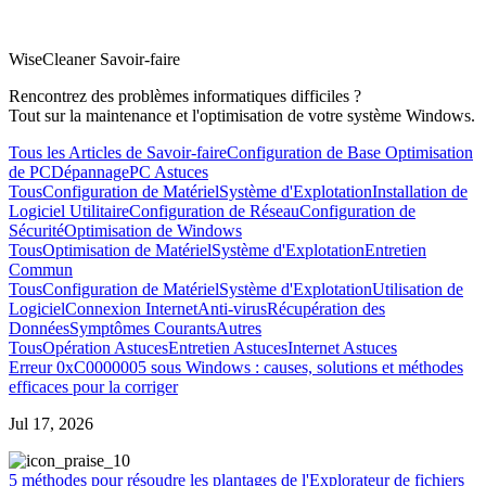
WiseCleaner Savoir-faire
Rencontrez des problèmes informatiques difficiles ?
Tout sur la maintenance et l'optimisation de votre système Windows.
Tous les Articles de Savoir-faire
Configuration de Base
Optimisation
de PC
Dépannage
PC Astuces
Tous
Configuration de Matériel
Système d'Explotation
Installation de
Logiciel Utilitaire
Configuration de Réseau
Configuration de
Sécurité
Optimisation de Windows
Tous
Optimisation de Matériel
Système d'Explotation
Entretien
Commun
Tous
Configuration de Matériel
Système d'Explotation
Utilisation de
Logiciel
Connexion Internet
Anti-virus
Récupération des
Données
Symptômes Courants
Autres
Tous
Opération Astuces
Entretien Astuces
Internet Astuces
Erreur 0xC0000005 sous Windows : causes, solutions et méthodes
efficaces pour la corriger
Jul 17, 2026
0
5 méthodes pour résoudre les plantages de l'Explorateur de fichiers