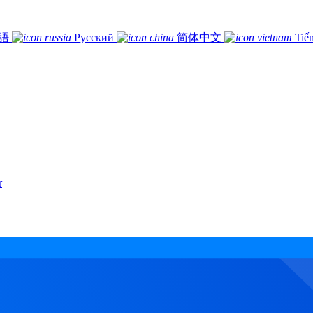
語
Русский
简体中文
Tiế
r