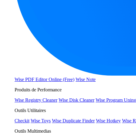
Wise PDF Editor Online (Free)
Wise Note
Produits de Performance
Wise Registry Cleaner
Wise Disk Cleaner
Wise Program Uninst
Outils Utilitaires
Checkit
Wise Toys
Wise Duplicate Finder
Wise Hotkey
Wise R
Outils Multimedias