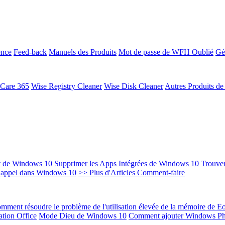
ence
Feed-back
Manuels des Produits
Mot de passe de WFH Oublié
Gé
 Care 365
Wise Registry Cleaner
Wise Disk Cleaner
Autres Produits d
t de Windows 10
Supprimer les Apps Intégrées de Windows 10
Trouver
Rappel dans Windows 10
>> Plus d'Articles Comment-faire
mment résoudre le problème de l'utilisation élevée de la mémoire de 
ation Office
Mode Dieu de Windows 10
Comment ajouter Windows Ph