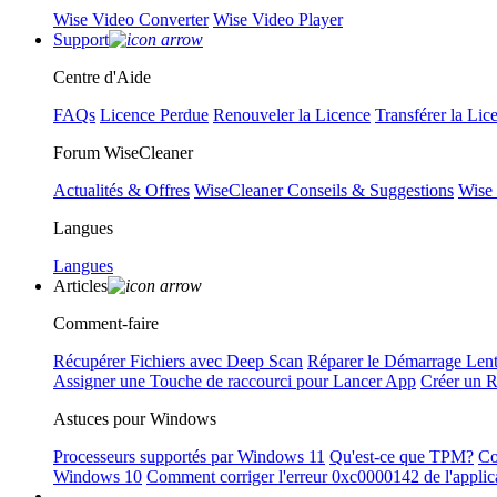
Wise Video Converter
Wise Video Player
Support
Centre d'Aide
FAQs
Licence Perdue
Renouveler la Licence
Transférer la Lic
Forum WiseCleaner
Actualités & Offres
WiseCleaner Conseils & Suggestions
Wise
Langues
Langues
Articles
Comment-faire
Récupérer Fichiers avec Deep Scan
Réparer le Démarrage Len
Assigner une Touche de raccourci pour Lancer App
Créer un 
Astuces pour Windows
Processeurs supportés par Windows 11
Qu'est-ce que TPM?
Co
Windows 10
Comment corriger l'erreur 0xc0000142 de l'applic