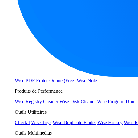
Wise PDF Editor Online (Free)
Wise Note
Produits de Performance
Wise Registry Cleaner
Wise Disk Cleaner
Wise Program Uninst
Outils Utilitaires
Checkit
Wise Toys
Wise Duplicate Finder
Wise Hotkey
Wise R
Outils Multimedias