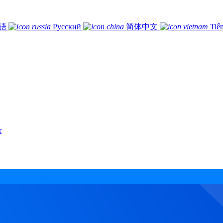
語
Русский
简体中文
Tiế
r