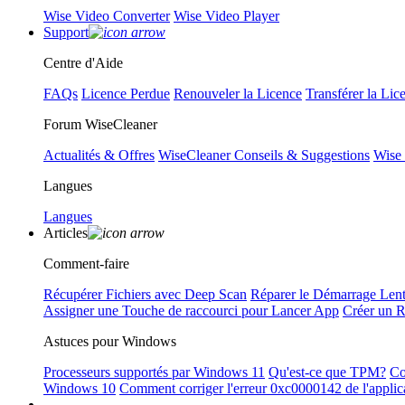
Wise Video Converter
Wise Video Player
Support
Centre d'Aide
FAQs
Licence Perdue
Renouveler la Licence
Transférer la Lic
Forum WiseCleaner
Actualités & Offres
WiseCleaner Conseils & Suggestions
Wise
Langues
Langues
Articles
Comment-faire
Récupérer Fichiers avec Deep Scan
Réparer le Démarrage Len
Assigner une Touche de raccourci pour Lancer App
Créer un 
Astuces pour Windows
Processeurs supportés par Windows 11
Qu'est-ce que TPM?
Co
Windows 10
Comment corriger l'erreur 0xc0000142 de l'applic