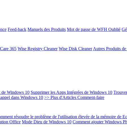
ence
Feed-back
Manuels des Produits
Mot de passe de WFH Oublié
Gé
 Care 365
Wise Registry Cleaner
Wise Disk Cleaner
Autres Produits d
t de Windows 10
Supprimer les Apps Intégrées de Windows 10
Trouver
Rappel dans Windows 10
>> Plus d'Articles Comment-faire
mment résoudre le problème de l'utilisation élevée de la mémoire de 
ation Office
Mode Dieu de Windows 10
Comment ajouter Windows Ph