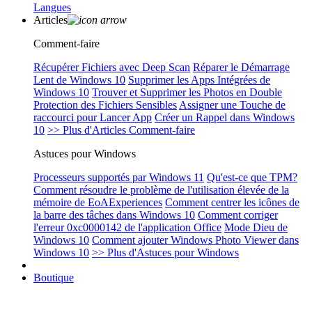
Langues
Articles
Comment-faire
Récupérer Fichiers avec Deep Scan
Réparer le Démarrage
Lent de Windows 10
Supprimer les Apps Intégrées de
Windows 10
Trouver et Supprimer les Photos en Double
Protection des Fichiers Sensibles
Assigner une Touche de
raccourci pour Lancer App
Créer un Rappel dans Windows
10
>> Plus d'Articles Comment-faire
Astuces pour Windows
Processeurs supportés par Windows 11
Qu'est-ce que TPM?
Comment résoudre le problème de l'utilisation élevée de la
mémoire de EoAExperiences
Comment centrer les icônes de
la barre des tâches dans Windows 10
Comment corriger
l'erreur 0xc0000142 de l'application Office
Mode Dieu de
Windows 10
Comment ajouter Windows Photo Viewer dans
Windows 10
>> Plus d'Astuces pour Windows
Boutique