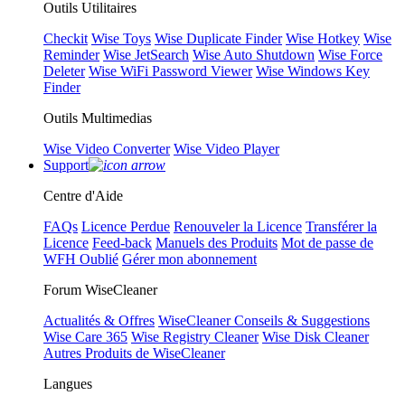
Outils Utilitaires
Checkit
Wise Toys
Wise Duplicate Finder
Wise Hotkey
Wise
Reminder
Wise JetSearch
Wise Auto Shutdown
Wise Force
Deleter
Wise WiFi Password Viewer
Wise Windows Key
Finder
Outils Multimedias
Wise Video Converter
Wise Video Player
Support
Centre d'Aide
FAQs
Licence Perdue
Renouveler la Licence
Transférer la
Licence
Feed-back
Manuels des Produits
Mot de passe de
WFH Oublié
Gérer mon abonnement
Forum WiseCleaner
Actualités & Offres
WiseCleaner Conseils & Suggestions
Wise Care 365
Wise Registry Cleaner
Wise Disk Cleaner
Autres Produits de WiseCleaner
Langues