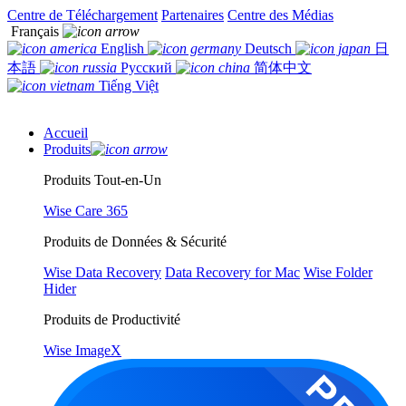
Centre de Téléchargement
Partenaires
Centre des Médias
Français
English
Deutsch
日
本語
Русский
简体中文
Tiếng Việt
Accueil
Produits
Produits Tout-en-Un
Wise Care 365
Produits de Données & Sécurité
Wise Data Recovery
Data Recovery for Mac
Wise Folder
Hider
Produits de Productivité
Wise ImageX