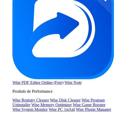
Wise PDF Editor Online (Free)
Wise Note
Produits de Performance
Wise Registry Cleaner
Wise Disk Cleaner
Wise Program
Uninstaller
Wise Memory Optimizer
Wise Game Booster
Wise System Monitor
Wise PC 1stAid
Wise Plugin Manager