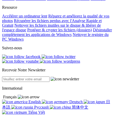
Resource
Accélérer un ordinateur lent
Réparez et améliorez la qualité de vos
photos
Récupérer les fichiers perdus avec l'Analyse Rapide et
Gratuit
Nettoyer les fichiers inutiles sur le disque & libérer de
l'espace disque
Protéger & crypter les fichiers (dossiers)
Désinstaller
complètement les applications de Windows
Nettoyer le registre du
PC Windows
Suivez-nous
Recevoir Notre Newsletter
International
Français
English
Deutsch
日
本語
Русский
简体中文
Tiếng Việt