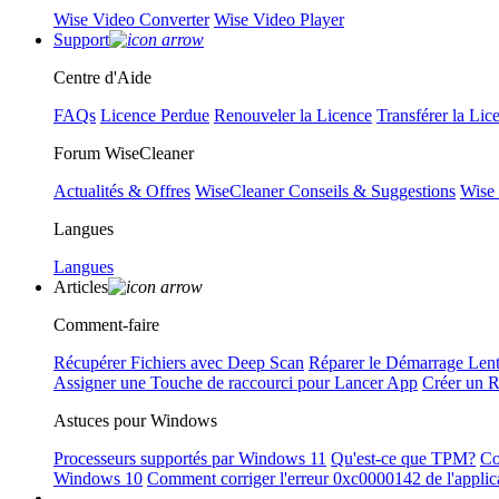
Wise Video Converter
Wise Video Player
Support
Centre d'Aide
FAQs
Licence Perdue
Renouveler la Licence
Transférer la Lic
Forum WiseCleaner
Actualités & Offres
WiseCleaner Conseils & Suggestions
Wise
Langues
Langues
Articles
Comment-faire
Récupérer Fichiers avec Deep Scan
Réparer le Démarrage Len
Assigner une Touche de raccourci pour Lancer App
Créer un 
Astuces pour Windows
Processeurs supportés par Windows 11
Qu'est-ce que TPM?
Co
Windows 10
Comment corriger l'erreur 0xc0000142 de l'applic