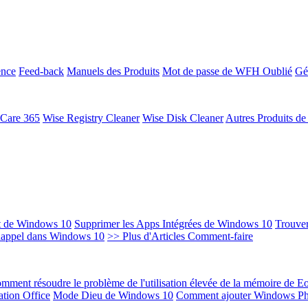
ence
Feed-back
Manuels des Produits
Mot de passe de WFH Oublié
Gé
 Care 365
Wise Registry Cleaner
Wise Disk Cleaner
Autres Produits d
t de Windows 10
Supprimer les Apps Intégrées de Windows 10
Trouver
Rappel dans Windows 10
>> Plus d'Articles Comment-faire
mment résoudre le problème de l'utilisation élevée de la mémoire de 
ation Office
Mode Dieu de Windows 10
Comment ajouter Windows Ph