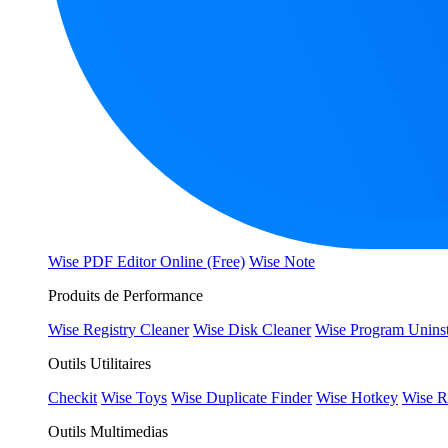
Wise PDF Editor Online (Free)
Wise Note
Produits de Performance
Wise Registry Cleaner
Wise Disk Cleaner
Wise Program Uninst
Outils Utilitaires
Checkit
Wise Toys
Wise Duplicate Finder
Wise Hotkey
Wise R
Outils Multimedias