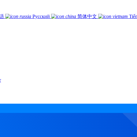
語
Русский
简体中文
Tiế
r