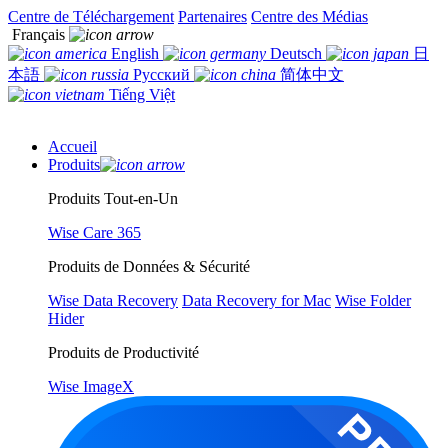
Centre de Téléchargement
Partenaires
Centre des Médias
Français
English
Deutsch
日
本語
Русский
简体中文
Tiếng Việt
Accueil
Produits
Produits Tout-en-Un
Wise Care 365
Produits de Données & Sécurité
Wise Data Recovery
Data Recovery for Mac
Wise Folder
Hider
Produits de Productivité
Wise ImageX