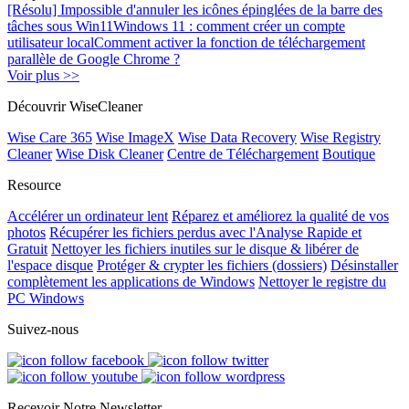
[Résolu] Impossible d'annuler les icônes épinglées de la barre des
tâches sous Win11
Windows 11 : comment créer un compte
utilisateur local
Comment activer la fonction de téléchargement
parallèle de Google Chrome ?
Voir plus >>
Découvrir WiseCleaner
Wise Care 365
Wise ImageX
Wise Data Recovery
Wise Registry
Cleaner
Wise Disk Cleaner
Centre de Téléchargement
Boutique
Resource
Accélérer un ordinateur lent
Réparez et améliorez la qualité de vos
photos
Récupérer les fichiers perdus avec l'Analyse Rapide et
Gratuit
Nettoyer les fichiers inutiles sur le disque & libérer de
l'espace disque
Protéger & crypter les fichiers (dossiers)
Désinstaller
complètement les applications de Windows
Nettoyer le registre du
PC Windows
Suivez-nous
Recevoir Notre Newsletter