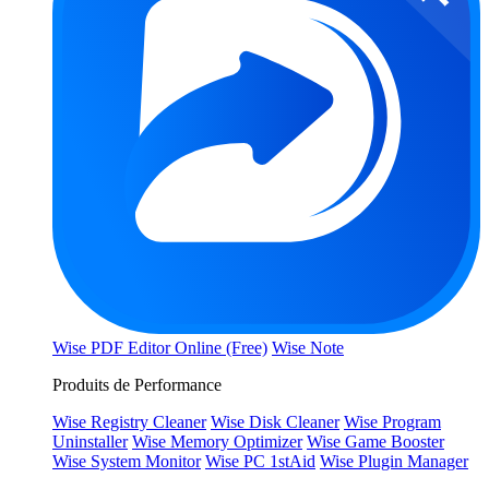
Wise PDF Editor Online (Free)
Wise Note
Produits de Performance
Wise Registry Cleaner
Wise Disk Cleaner
Wise Program
Uninstaller
Wise Memory Optimizer
Wise Game Booster
Wise System Monitor
Wise PC 1stAid
Wise Plugin Manager