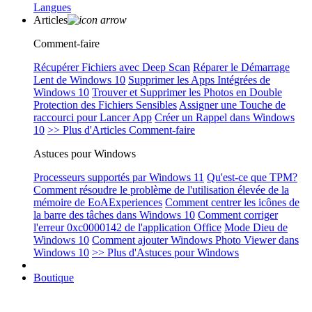
Langues
Articles
Comment-faire
Récupérer Fichiers avec Deep Scan
Réparer le Démarrage
Lent de Windows 10
Supprimer les Apps Intégrées de
Windows 10
Trouver et Supprimer les Photos en Double
Protection des Fichiers Sensibles
Assigner une Touche de
raccourci pour Lancer App
Créer un Rappel dans Windows
10
>> Plus d'Articles Comment-faire
Astuces pour Windows
Processeurs supportés par Windows 11
Qu'est-ce que TPM?
Comment résoudre le problème de l'utilisation élevée de la
mémoire de EoAExperiences
Comment centrer les icônes de
la barre des tâches dans Windows 10
Comment corriger
l'erreur 0xc0000142 de l'application Office
Mode Dieu de
Windows 10
Comment ajouter Windows Photo Viewer dans
Windows 10
>> Plus d'Astuces pour Windows
Boutique