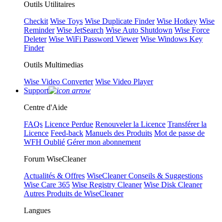
Outils Utilitaires
Checkit
Wise Toys
Wise Duplicate Finder
Wise Hotkey
Wise
Reminder
Wise JetSearch
Wise Auto Shutdown
Wise Force
Deleter
Wise WiFi Password Viewer
Wise Windows Key
Finder
Outils Multimedias
Wise Video Converter
Wise Video Player
Support
Centre d'Aide
FAQs
Licence Perdue
Renouveler la Licence
Transférer la
Licence
Feed-back
Manuels des Produits
Mot de passe de
WFH Oublié
Gérer mon abonnement
Forum WiseCleaner
Actualités & Offres
WiseCleaner Conseils & Suggestions
Wise Care 365
Wise Registry Cleaner
Wise Disk Cleaner
Autres Produits de WiseCleaner
Langues