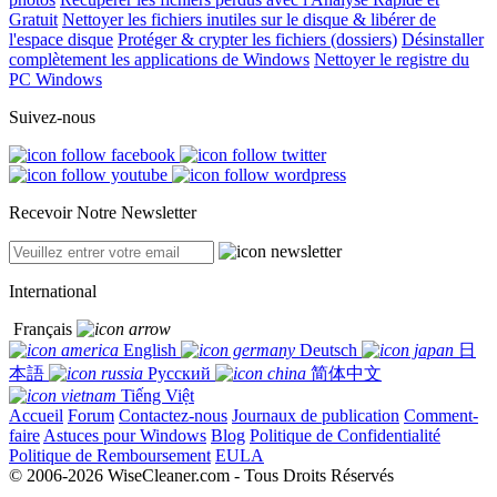
Gratuit
Nettoyer les fichiers inutiles sur le disque & libérer de
l'espace disque
Protéger & crypter les fichiers (dossiers)
Désinstaller
complètement les applications de Windows
Nettoyer le registre du
PC Windows
Suivez-nous
Recevoir Notre Newsletter
International
Français
English
Deutsch
日
本語
Русский
简体中文
Tiếng Việt
Accueil
Forum
Contactez-nous
Journaux de publication
Comment-
faire
Astuces pour Windows
Blog
Politique de Confidentialité
Politique de Remboursement
EULA
© 2006-2026 WiseCleaner.com - Tous Droits Réservés