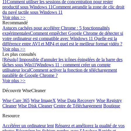
11
Comment utiliser les sessions de concentration pour rester
productif sous Windows 11
Comment agrandir la zone de clic droit
du pavé tactile sous Windows 11
Voir plus >>
Recommandé
Astuces cachées pour accélérer Chrome : 5 fonctionnalités
expérimentales
Comment empêcher Google Chrome de détecter si
votre ordinateur est compatible avec Windows 11
Quelle est la
différence entre AVI et MP4 et quel est le meilleur format vidéo ?
Voir plus >>
Les plus consultés
[Résolu] Impossible d'annuler les icônes épinglées de la barre des
tâches sous Win11
Windows 11 : comment créer un compte
utilisateur local
Comment activer la fonction de téléchargement
parallèle de Google Chrome ?
Voir plus >>
Découvrir WiseCleaner
Wise Care 365
Wise ImageX
Wise Data Recovery
Wise Registry
Cleaner
Wise Disk Cleaner
Centre de Téléchargement
Boutique
Resource
Accélérer un ordinateur lent
Réparez et améliorez la qualité de vos
photos
Récupérer les fichiers perdus avec l'Analyse Rapide et