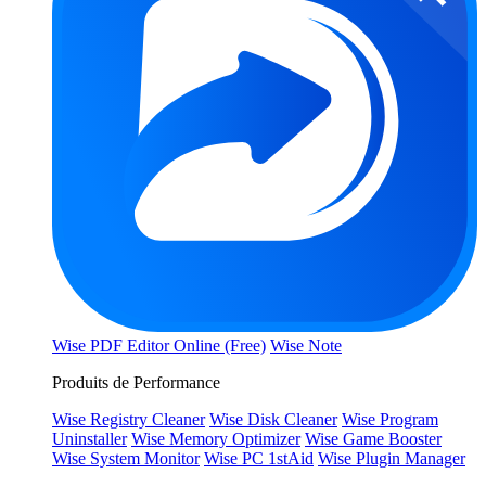
Wise PDF Editor Online (Free)
Wise Note
Produits de Performance
Wise Registry Cleaner
Wise Disk Cleaner
Wise Program
Uninstaller
Wise Memory Optimizer
Wise Game Booster
Wise System Monitor
Wise PC 1stAid
Wise Plugin Manager