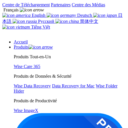
Centre de Téléchargement
Partenaires
Centre des Médias
Français
English
Deutsch
日
本語
Русский
简体中文
Tiếng Việt
Accueil
Produits
Produits Tout-en-Un
Wise Care 365
Produits de Données & Sécurité
Wise Data Recovery
Data Recovery for Mac
Wise Folder
Hider
Produits de Productivité
Wise ImageX