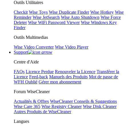
Outils Utilitaires
Checkit
Wise Toys
Wise Duplicate Finder
Wise Hotkey
Wise
Reminder
Wise JetSearch
Wise Auto Shutdown
Wise Force
Deleter
Wise WiFi Password Viewer
Wise Windows Key
Finder
Outils Multimedias
Wise Video Converter
Wise Video Player
Support
Centre d'Aide
FAQs
Licence Perdue
Renouveler la Licence
Transférer la
Licence
Feed-back
Manuels des Produits
Mot de passe de
WFH Oublié
Gérer mon abonnement
Forum WiseCleaner
Actualités & Offres
WiseCleaner Conseils & Suggestions
Wise Care 365
Wise Registry Cleaner
Wise Disk Cleaner
Autres Produits de WiseCleaner
Langues