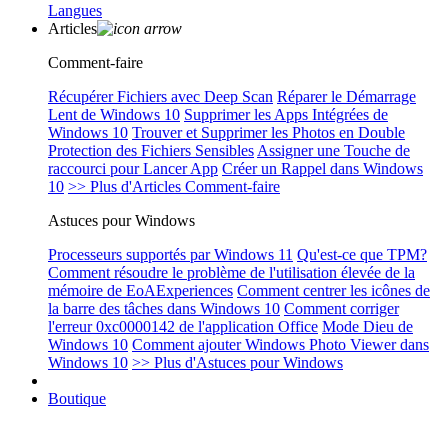
Langues
Articles
Comment-faire
Récupérer Fichiers avec Deep Scan
Réparer le Démarrage
Lent de Windows 10
Supprimer les Apps Intégrées de
Windows 10
Trouver et Supprimer les Photos en Double
Protection des Fichiers Sensibles
Assigner une Touche de
raccourci pour Lancer App
Créer un Rappel dans Windows
10
>> Plus d'Articles Comment-faire
Astuces pour Windows
Processeurs supportés par Windows 11
Qu'est-ce que TPM?
Comment résoudre le problème de l'utilisation élevée de la
mémoire de EoAExperiences
Comment centrer les icônes de
la barre des tâches dans Windows 10
Comment corriger
l'erreur 0xc0000142 de l'application Office
Mode Dieu de
Windows 10
Comment ajouter Windows Photo Viewer dans
Windows 10
>> Plus d'Astuces pour Windows
Boutique