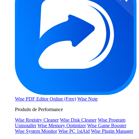
Wise PDF Editor Online (Free)
Wise Note
Produits de Performance
Wise Registry Cleaner
Wise Disk Cleaner
Wise Program
Uninstaller
Wise Memory Optimizer
Wise Game Booster
Wise System Monitor
Wise PC 1stAid
Wise Plugin Manager