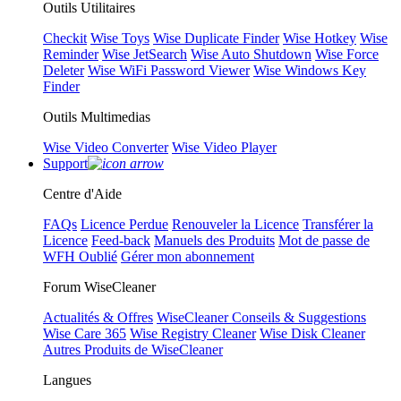
Outils Utilitaires
Checkit
Wise Toys
Wise Duplicate Finder
Wise Hotkey
Wise
Reminder
Wise JetSearch
Wise Auto Shutdown
Wise Force
Deleter
Wise WiFi Password Viewer
Wise Windows Key
Finder
Outils Multimedias
Wise Video Converter
Wise Video Player
Support
Centre d'Aide
FAQs
Licence Perdue
Renouveler la Licence
Transférer la
Licence
Feed-back
Manuels des Produits
Mot de passe de
WFH Oublié
Gérer mon abonnement
Forum WiseCleaner
Actualités & Offres
WiseCleaner Conseils & Suggestions
Wise Care 365
Wise Registry Cleaner
Wise Disk Cleaner
Autres Produits de WiseCleaner
Langues