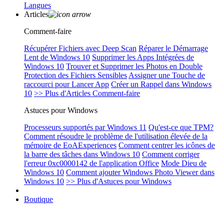
Langues
Articles
Comment-faire
Récupérer Fichiers avec Deep Scan
Réparer le Démarrage
Lent de Windows 10
Supprimer les Apps Intégrées de
Windows 10
Trouver et Supprimer les Photos en Double
Protection des Fichiers Sensibles
Assigner une Touche de
raccourci pour Lancer App
Créer un Rappel dans Windows
10
>> Plus d'Articles Comment-faire
Astuces pour Windows
Processeurs supportés par Windows 11
Qu'est-ce que TPM?
Comment résoudre le problème de l'utilisation élevée de la
mémoire de EoAExperiences
Comment centrer les icônes de
la barre des tâches dans Windows 10
Comment corriger
l'erreur 0xc0000142 de l'application Office
Mode Dieu de
Windows 10
Comment ajouter Windows Photo Viewer dans
Windows 10
>> Plus d'Astuces pour Windows
Boutique