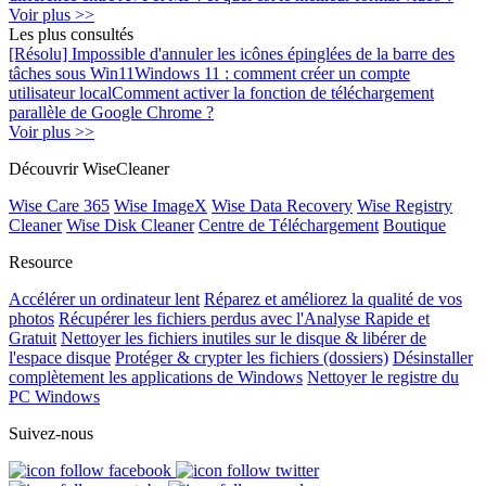
Voir plus >>
Les plus consultés
[Résolu] Impossible d'annuler les icônes épinglées de la barre des
tâches sous Win11
Windows 11 : comment créer un compte
utilisateur local
Comment activer la fonction de téléchargement
parallèle de Google Chrome ?
Voir plus >>
Découvrir WiseCleaner
Wise Care 365
Wise ImageX
Wise Data Recovery
Wise Registry
Cleaner
Wise Disk Cleaner
Centre de Téléchargement
Boutique
Resource
Accélérer un ordinateur lent
Réparez et améliorez la qualité de vos
photos
Récupérer les fichiers perdus avec l'Analyse Rapide et
Gratuit
Nettoyer les fichiers inutiles sur le disque & libérer de
l'espace disque
Protéger & crypter les fichiers (dossiers)
Désinstaller
complètement les applications de Windows
Nettoyer le registre du
PC Windows
Suivez-nous