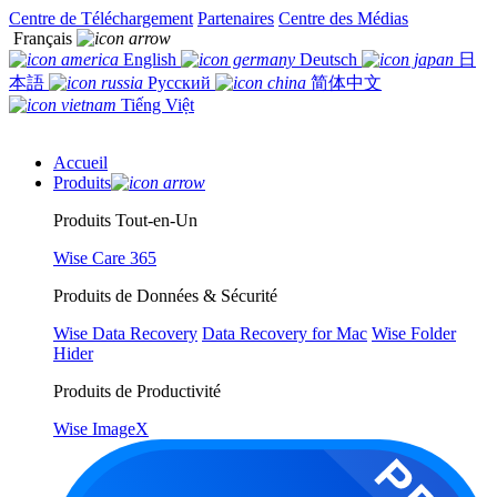
Centre de Téléchargement
Partenaires
Centre des Médias
Français
English
Deutsch
日
本語
Русский
简体中文
Tiếng Việt
Accueil
Produits
Produits Tout-en-Un
Wise Care 365
Produits de Données & Sécurité
Wise Data Recovery
Data Recovery for Mac
Wise Folder
Hider
Produits de Productivité
Wise ImageX