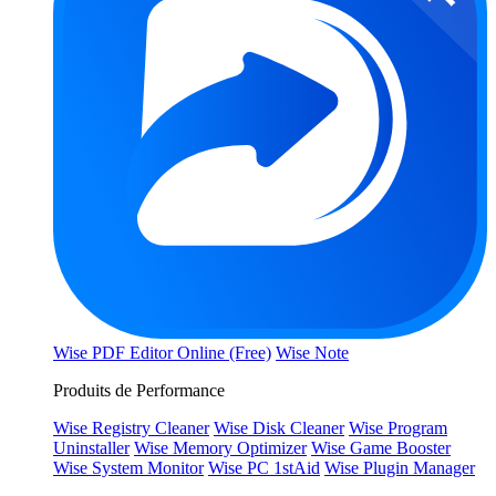
Wise PDF Editor Online (Free)
Wise Note
Produits de Performance
Wise Registry Cleaner
Wise Disk Cleaner
Wise Program
Uninstaller
Wise Memory Optimizer
Wise Game Booster
Wise System Monitor
Wise PC 1stAid
Wise Plugin Manager