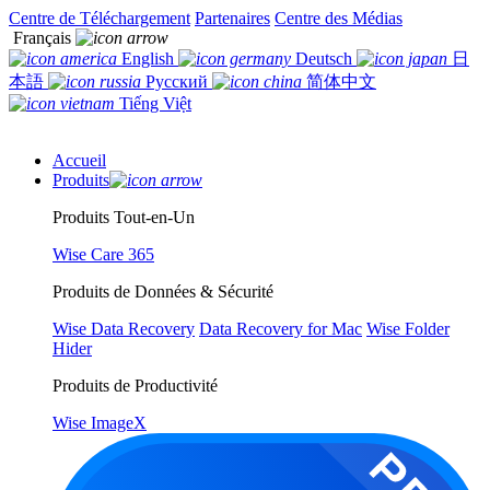
Centre de Téléchargement
Partenaires
Centre des Médias
Français
English
Deutsch
日
本語
Русский
简体中文
Tiếng Việt
Accueil
Produits
Produits Tout-en-Un
Wise Care 365
Produits de Données & Sécurité
Wise Data Recovery
Data Recovery for Mac
Wise Folder
Hider
Produits de Productivité
Wise ImageX