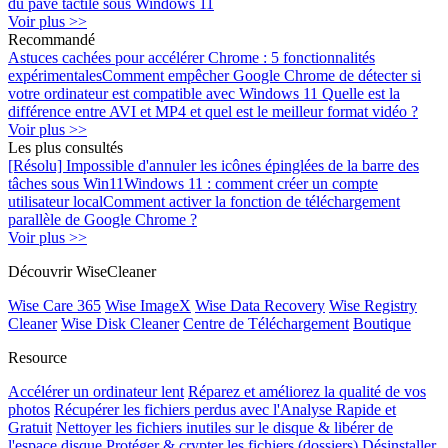
du pavé tactile sous Windows 11
Voir plus >>
Recommandé
Astuces cachées pour accélérer Chrome : 5 fonctionnalités
expérimentales
Comment empêcher Google Chrome de détecter si
votre ordinateur est compatible avec Windows 11
Quelle est la
différence entre AVI et MP4 et quel est le meilleur format vidéo ?
Voir plus >>
Les plus consultés
[Résolu] Impossible d'annuler les icônes épinglées de la barre des
tâches sous Win11
Windows 11 : comment créer un compte
utilisateur local
Comment activer la fonction de téléchargement
parallèle de Google Chrome ?
Voir plus >>
Découvrir WiseCleaner
Wise Care 365
Wise ImageX
Wise Data Recovery
Wise Registry
Cleaner
Wise Disk Cleaner
Centre de Téléchargement
Boutique
Resource
Accélérer un ordinateur lent
Réparez et améliorez la qualité de vos
photos
Récupérer les fichiers perdus avec l'Analyse Rapide et
Gratuit
Nettoyer les fichiers inutiles sur le disque & libérer de
l'espace disque
Protéger & crypter les fichiers (dossiers)
Désinstaller