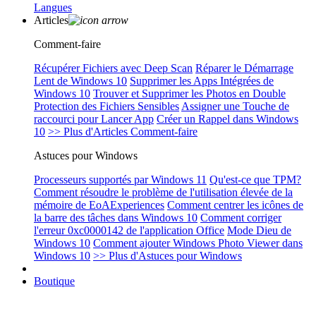
Langues
Articles
Comment-faire
Récupérer Fichiers avec Deep Scan
Réparer le Démarrage
Lent de Windows 10
Supprimer les Apps Intégrées de
Windows 10
Trouver et Supprimer les Photos en Double
Protection des Fichiers Sensibles
Assigner une Touche de
raccourci pour Lancer App
Créer un Rappel dans Windows
10
>> Plus d'Articles Comment-faire
Astuces pour Windows
Processeurs supportés par Windows 11
Qu'est-ce que TPM?
Comment résoudre le problème de l'utilisation élevée de la
mémoire de EoAExperiences
Comment centrer les icônes de
la barre des tâches dans Windows 10
Comment corriger
l'erreur 0xc0000142 de l'application Office
Mode Dieu de
Windows 10
Comment ajouter Windows Photo Viewer dans
Windows 10
>> Plus d'Astuces pour Windows
Boutique