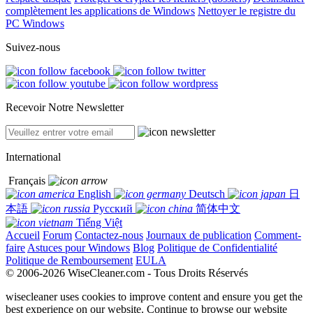
complètement les applications de Windows
Nettoyer le registre du
PC Windows
Suivez-nous
Recevoir Notre Newsletter
International
Français
English
Deutsch
日
本語
Русский
简体中文
Tiếng Việt
Accueil
Forum
Contactez-nous
Journaux de publication
Comment-
faire
Astuces pour Windows
Blog
Politique de Confidentialité
Politique de Remboursement
EULA
© 2006-2026 WiseCleaner.com - Tous Droits Réservés
wisecleaner uses cookies to improve content and ensure you get the
best experience on our website. Continue to browse our website