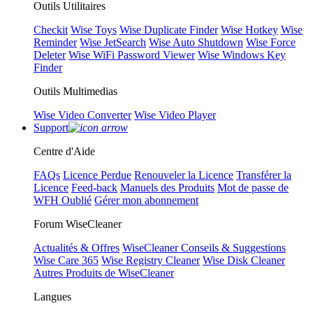
Outils Utilitaires
Checkit
Wise Toys
Wise Duplicate Finder
Wise Hotkey
Wise
Reminder
Wise JetSearch
Wise Auto Shutdown
Wise Force
Deleter
Wise WiFi Password Viewer
Wise Windows Key
Finder
Outils Multimedias
Wise Video Converter
Wise Video Player
Support
Centre d'Aide
FAQs
Licence Perdue
Renouveler la Licence
Transférer la
Licence
Feed-back
Manuels des Produits
Mot de passe de
WFH Oublié
Gérer mon abonnement
Forum WiseCleaner
Actualités & Offres
WiseCleaner Conseils & Suggestions
Wise Care 365
Wise Registry Cleaner
Wise Disk Cleaner
Autres Produits de WiseCleaner
Langues