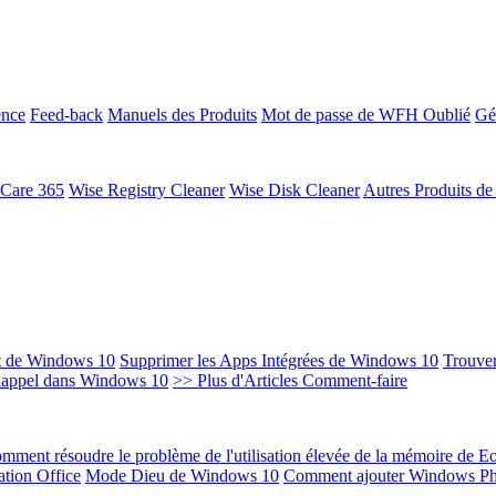
ence
Feed-back
Manuels des Produits
Mot de passe de WFH Oublié
Gé
 Care 365
Wise Registry Cleaner
Wise Disk Cleaner
Autres Produits d
t de Windows 10
Supprimer les Apps Intégrées de Windows 10
Trouver
Rappel dans Windows 10
>> Plus d'Articles Comment-faire
mment résoudre le problème de l'utilisation élevée de la mémoire de 
ation Office
Mode Dieu de Windows 10
Comment ajouter Windows Ph