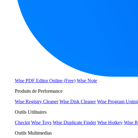
Wise PDF Editor Online (Free)
Wise Note
Produits de Performance
Wise Registry Cleaner
Wise Disk Cleaner
Wise Program Uninst
Outils Utilitaires
Checkit
Wise Toys
Wise Duplicate Finder
Wise Hotkey
Wise R
Outils Multimedias