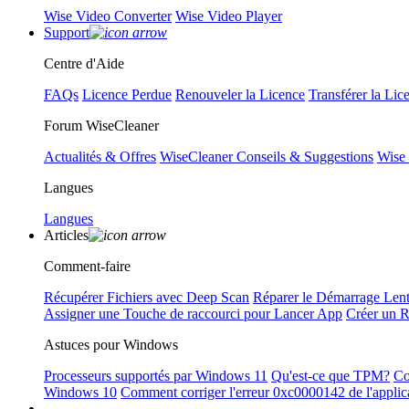
Wise Video Converter
Wise Video Player
Support
Centre d'Aide
FAQs
Licence Perdue
Renouveler la Licence
Transférer la Lic
Forum WiseCleaner
Actualités & Offres
WiseCleaner Conseils & Suggestions
Wise
Langues
Langues
Articles
Comment-faire
Récupérer Fichiers avec Deep Scan
Réparer le Démarrage Len
Assigner une Touche de raccourci pour Lancer App
Créer un 
Astuces pour Windows
Processeurs supportés par Windows 11
Qu'est-ce que TPM?
Co
Windows 10
Comment corriger l'erreur 0xc0000142 de l'applic