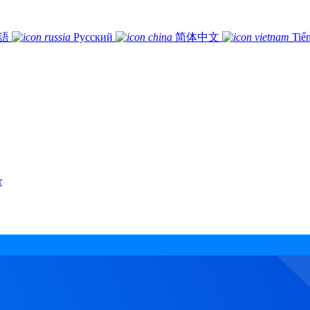
語
Русский
简体中文
Tiế
r