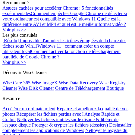
Recommandé
Astuces cachées pour accélérer Chrome : 5 fonctionnalités
expérimentales
Comment empêcher Google Chrome de détecter si
votre ordinateur est compatible avec Windows 11
Quelle est la
différence entre AVI et MP4 et quel est le meilleur format vidéo ?
Voir plus >>
Les plus consultés
[Résolu] Impossible d'annuler les icônes épinglées de la barre des
tâches sous Win11
Windows 11 : comment créer un compte
utilisateur local
Comment activer la fonction de téléchargement
parallèle de Google Chrome ?
Voir plus >>
Découvrir WiseCleaner
Wise Care 365
Wise ImageX
Wise Data Recovery
Wise Registry
Cleaner
Wise Disk Cleaner
Centre de Téléchargement
Boutique
Resource
Accélérer un ordinateur lent
Réparez et améliorez la qualité de vos
photos
Récupérer les fichiers perdus avec l'Analyse Rapide et
Gratuit
Nettoyer les fichiers inutiles sur le disque & libérer de
l'espace disque
Protéger & crypter les fichiers (dossiers)
Désinstaller
complètement les applications de Windows
Nettoyer le registre du