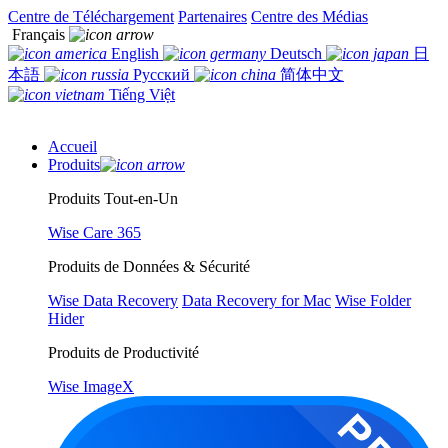
Centre de Téléchargement
Partenaires
Centre des Médias
Français
English
Deutsch
日
本語
Русский
简体中文
Tiếng Việt
Accueil
Produits
Produits Tout-en-Un
Wise Care 365
Produits de Données & Sécurité
Wise Data Recovery
Data Recovery for Mac
Wise Folder
Hider
Produits de Productivité
Wise ImageX