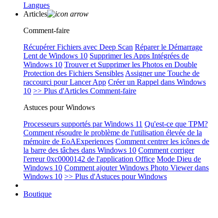
Langues
Articles
Comment-faire
Récupérer Fichiers avec Deep Scan
Réparer le Démarrage
Lent de Windows 10
Supprimer les Apps Intégrées de
Windows 10
Trouver et Supprimer les Photos en Double
Protection des Fichiers Sensibles
Assigner une Touche de
raccourci pour Lancer App
Créer un Rappel dans Windows
10
>> Plus d'Articles Comment-faire
Astuces pour Windows
Processeurs supportés par Windows 11
Qu'est-ce que TPM?
Comment résoudre le problème de l'utilisation élevée de la
mémoire de EoAExperiences
Comment centrer les icônes de
la barre des tâches dans Windows 10
Comment corriger
l'erreur 0xc0000142 de l'application Office
Mode Dieu de
Windows 10
Comment ajouter Windows Photo Viewer dans
Windows 10
>> Plus d'Astuces pour Windows
Boutique