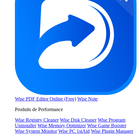
Wise PDF Editor Online (Free)
Wise Note
Produits de Performance
Wise Registry Cleaner
Wise Disk Cleaner
Wise Program
Uninstaller
Wise Memory Optimizer
Wise Game Booster
Wise System Monitor
Wise PC 1stAid
Wise Plugin Manager