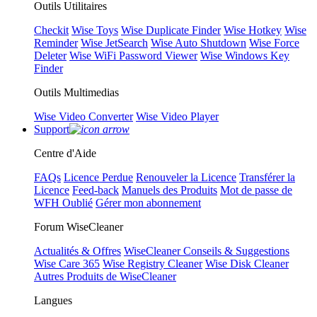
Outils Utilitaires
Checkit
Wise Toys
Wise Duplicate Finder
Wise Hotkey
Wise
Reminder
Wise JetSearch
Wise Auto Shutdown
Wise Force
Deleter
Wise WiFi Password Viewer
Wise Windows Key
Finder
Outils Multimedias
Wise Video Converter
Wise Video Player
Support
Centre d'Aide
FAQs
Licence Perdue
Renouveler la Licence
Transférer la
Licence
Feed-back
Manuels des Produits
Mot de passe de
WFH Oublié
Gérer mon abonnement
Forum WiseCleaner
Actualités & Offres
WiseCleaner Conseils & Suggestions
Wise Care 365
Wise Registry Cleaner
Wise Disk Cleaner
Autres Produits de WiseCleaner
Langues