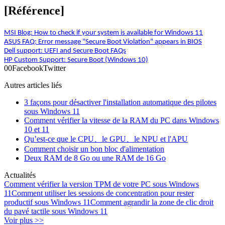
[Référence]
MSI Blog: How to check if your system is available for Windows 11
ASUS FAQ: Error message "Secure Boot Violation" appears in BIOS
Dell support: UEFI and Secure Boot FAQs
HP Custom Support: Secure Boot (Windows 10)
0
0
Facebook
Twitter
Autres articles liés
3 façons pour désactiver l'installation automatique des pilotes
sous Windows 11
Comment vérifier la vitesse de la RAM du PC dans Windows
10 et 11
Qu’est-ce que le CPU、le GPU、le NPU et l'APU
Comment choisir un bon bloc d'alimentation
Deux RAM de 8 Go ou une RAM de 16 Go
Actualités
Comment vérifier la version TPM de votre PC sous Windows
11
Comment utiliser les sessions de concentration pour rester
productif sous Windows 11
Comment agrandir la zone de clic droit
du pavé tactile sous Windows 11
Voir plus >>