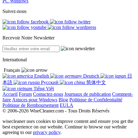
PC Windows
Suivez-nous
Recevoir Notre Newsletter
International
Français
English
Deutsch
日
本語
Русский
简体中文
Tiếng Việt
Accueil
Forum
Contactez-nous
Journaux de publication
Comment-
faire
Astuces pour Windows
Blog
Politique de Confidentialité
Politique de Remboursement
EULA
© 2006-2026 WiseCleaner.com - Tous Droits Réservés
wisecleaner uses cookies to improve content and ensure you get the
best experience on our website. Continue to browse our website
agreeing to our
privacy policy
.