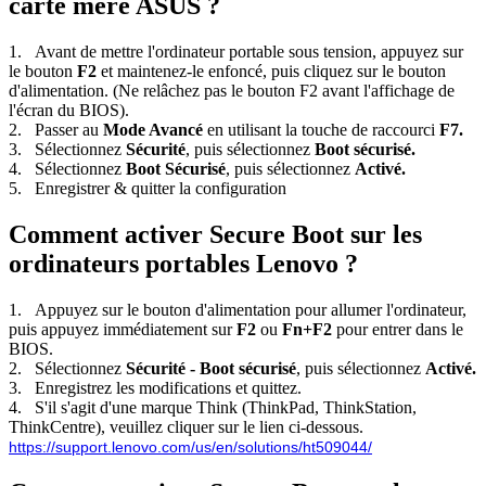
carte mère ASUS ?
1. Avant de mettre l'ordinateur portable sous tension, appuyez sur
le bouton
F2
et maintenez-le enfoncé, puis cliquez sur le bouton
d'alimentation. (Ne relâchez pas le bouton F2 avant l'affichage de
l'écran du BIOS).
2. Passer au
Mode Avancé
en utilisant la touche de raccourci
F7.
3. Sélectionnez
Sécurité
, puis sélectionnez
Boot sécurisé.
4. Sélectionnez
Boot Sécurisé
, puis sélectionnez
Activé.
5. Enregistrer
&
quitter la configuration
Comment activer Secure Boot sur les
ordinateurs portables Lenovo ?
1.
Appuyez sur le bouton d'alimentation pour allumer l'ordinateur,
puis appuyez immédiatement sur
F2
ou
Fn+F2
pour entrer dans le
BIOS.
2. Sélectionnez
Sécurité - Boot sécurisé
, puis sélectionnez
Activé.
3. Enregistrez les modifications et quittez.
4. S'il s'agit d'une marque Think (ThinkPad, ThinkStation,
ThinkCentre), veuillez cliquer sur le lien ci-dessous.
https://support.lenovo.com/us/en/solutions/ht509044/