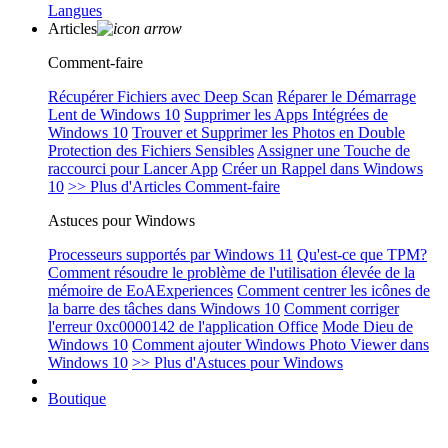
Langues
Articles
Comment-faire
Récupérer Fichiers avec Deep Scan
Réparer le Démarrage
Lent de Windows 10
Supprimer les Apps Intégrées de
Windows 10
Trouver et Supprimer les Photos en Double
Protection des Fichiers Sensibles
Assigner une Touche de
raccourci pour Lancer App
Créer un Rappel dans Windows
10
>> Plus d'Articles Comment-faire
Astuces pour Windows
Processeurs supportés par Windows 11
Qu'est-ce que TPM?
Comment résoudre le problème de l'utilisation élevée de la
mémoire de EoAExperiences
Comment centrer les icônes de
la barre des tâches dans Windows 10
Comment corriger
l'erreur 0xc0000142 de l'application Office
Mode Dieu de
Windows 10
Comment ajouter Windows Photo Viewer dans
Windows 10
>> Plus d'Astuces pour Windows
Boutique