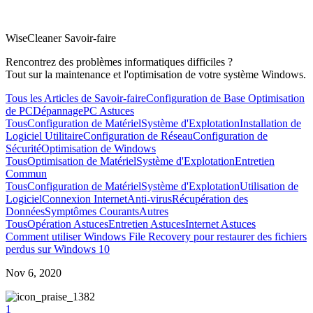
WiseCleaner Savoir-faire
Rencontrez des problèmes informatiques difficiles ?
Tout sur la maintenance et l'optimisation de votre système Windows.
Tous les Articles de Savoir-faire
Configuration de Base
Optimisation
de PC
Dépannage
PC Astuces
Tous
Configuration de Matériel
Système d'Explotation
Installation de
Logiciel Utilitaire
Configuration de Réseau
Configuration de
Sécurité
Optimisation de Windows
Tous
Optimisation de Matériel
Système d'Explotation
Entretien
Commun
Tous
Configuration de Matériel
Système d'Explotation
Utilisation de
Logiciel
Connexion Internet
Anti-virus
Récupération des
Données
Symptômes Courants
Autres
Tous
Opération Astuces
Entretien Astuces
Internet Astuces
Comment utiliser Windows File Recovery pour restaurer des fichiers
perdus sur Windows 10
Nov 6, 2020
382
1