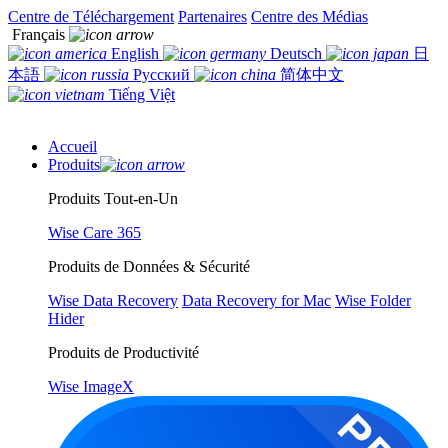
Centre de Téléchargement
Partenaires
Centre des Médias
Français
English
Deutsch
日
本語
Русский
简体中文
Tiếng Việt
Accueil
Produits
Produits Tout-en-Un
Wise Care 365
Produits de Données & Sécurité
Wise Data Recovery
Data Recovery for Mac
Wise Folder
Hider
Produits de Productivité
Wise ImageX