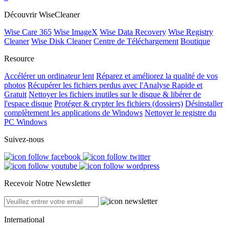
Découvrir WiseCleaner
Wise Care 365
Wise ImageX
Wise Data Recovery
Wise Registry
Cleaner
Wise Disk Cleaner
Centre de Téléchargement
Boutique
Resource
Accélérer un ordinateur lent
Réparez et améliorez la qualité de vos
photos
Récupérer les fichiers perdus avec l'Analyse Rapide et
Gratuit
Nettoyer les fichiers inutiles sur le disque & libérer de
l'espace disque
Protéger & crypter les fichiers (dossiers)
Désinstaller
complètement les applications de Windows
Nettoyer le registre du
PC Windows
Suivez-nous
Recevoir Notre Newsletter
International