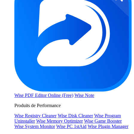
Wise PDF Editor Online (Free)
Wise Note
Produits de Performance
Wise Registry Cleaner
Wise Disk Cleaner
Wise Program
Uninstaller
Wise Memory Optimizer
Wise Game Booster
Wise System Monitor
Wise PC 1stAid
Wise Plugin Manager