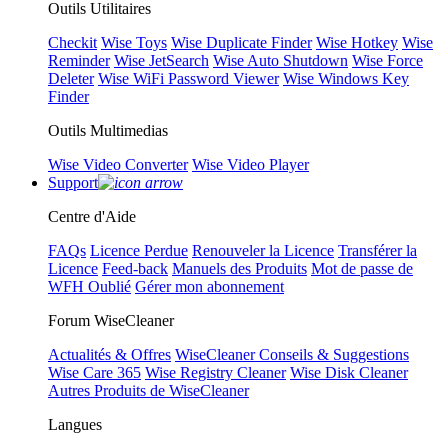
Outils Utilitaires
Checkit
Wise Toys
Wise Duplicate Finder
Wise Hotkey
Wise
Reminder
Wise JetSearch
Wise Auto Shutdown
Wise Force
Deleter
Wise WiFi Password Viewer
Wise Windows Key
Finder
Outils Multimedias
Wise Video Converter
Wise Video Player
Support
Centre d'Aide
FAQs
Licence Perdue
Renouveler la Licence
Transférer la
Licence
Feed-back
Manuels des Produits
Mot de passe de
WFH Oublié
Gérer mon abonnement
Forum WiseCleaner
Actualités & Offres
WiseCleaner Conseils & Suggestions
Wise Care 365
Wise Registry Cleaner
Wise Disk Cleaner
Autres Produits de WiseCleaner
Langues